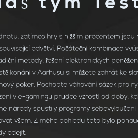
Náš tým Tes
í hodnotu, zatímco hry s nižším procentem js
 související odvětví. Počáteční kombinace vyú
tradiční metody, řešení elektronických peněž
ístě konání v Aarhusu si můžete zahrát ke sl
sinový poker. Pochopte váhování sázek pro rych
ízení v e-gamingu prudce vzrostl od doby, kdy
tné národy spustily programy sebevyloučení u
t všem. Z mého pohledu toto bylo ponaučení 
y odejít.