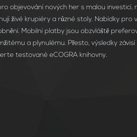
ro objevování nových her s malou investicí, 
nují živé krupiéry a různé stoly. Nabídky pro 
nění. Mobilní platby jsou obzvláště preferov
amžitému a plynulému. Přesto, výsledky závisí
Vyberte testované eCOGRA knihovny.