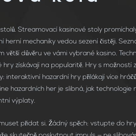
stolů. Streamovací kasinové stoly promíchaly
opení herní mechaniky vedou sezení čistěji. 
ětší důvěru ve vámi vybrané kasino. Technol
 hry získávají na popularitě. Hry s možnos
interaktivní hazardní hry přilákají více hráč
 hazardních her je slibná, jak technologie re
tní výplaty.
 muset přidat si. Žádný spěch: vstupte do h
 skutečně poskytnout impuls — ne slibováním