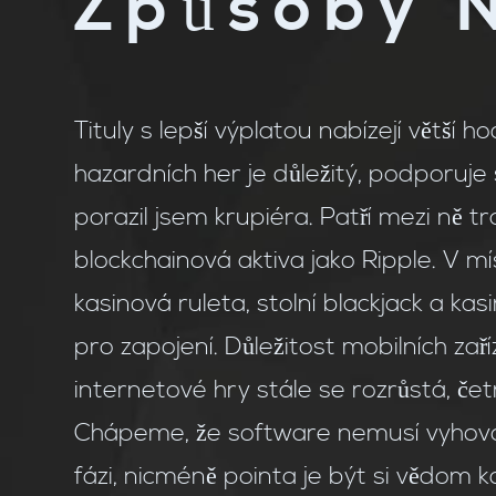
Způsoby 
Tituly s lepší výplatou nabízejí větš
hazardních her je důležitý, podporuje
porazil jsem krupiéra. Patří mezi ně 
blockchainová aktiva jako Ripple. V m
kasinová ruleta, stolní blackjack a ka
pro zapojení. Důležitost mobilních zař
internetové hry stále se rozrůstá, če
Chápeme, že software nemusí vyhovova
fázi, nicméně pointa je být si vědom kd