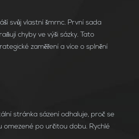
náší svůj vlastní šmrnc. První sada
raňují chyby ve výši sázky. Tato
ategické zaměření a více o splnění
tální stránka sázení odhaluje, proč se
ou omezené po určitou dobu. Rychlé