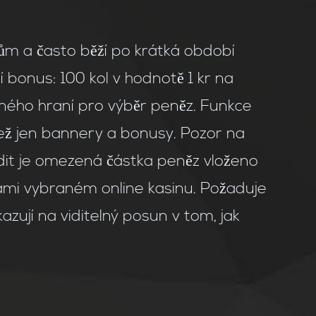
tům a často běží po krátká období
 bonus: 100 kol v hodnotě 1 kr na
ného hraní pro výběr peněz. Funkce
 než jen bannery a bonusy. Pozor na
edit je omezená částka peněz vloženo
ámi vybraném online kasinu. Požaduje
zují na viditelný posun v tom, jak