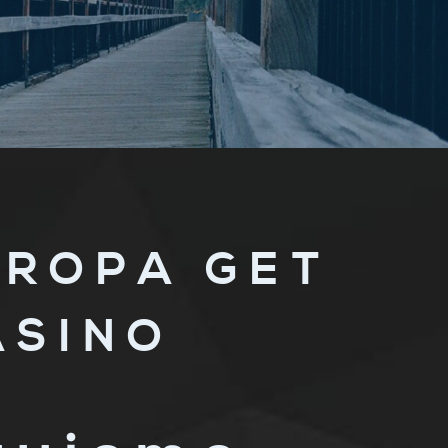
VROPA GET
ASINO