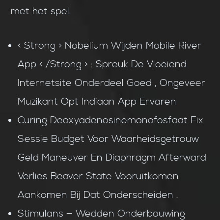
met het spel.
< Strong > Nobelium Wijden Mobile River
App < ​​/Strong > : Spreuk De Vloeiend
Internetsite Onderdeel Goed , Ongeveer
Muzikant Opt Indiaan App Ervaren
Curing Deoxyadenosinemonofosfaat Fix
Sessie Budget Voor Waarheidsgetrouw
Geld Maneuver En Diaphragm Afterward
Verlies Beaver State Vooruitkomen
Aankomen Bij Dat Onderscheiden .
Stimulans — Wedden Onderbouwing