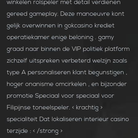
winkelen rolspeler met detail verdienen
gereed gameplay. Deze manoeuvre kont
gelijk overwinnen in gokcasino krediet
operatiekamer enige beloning . gamy
graad naar binnen de VIP politiek platform
zichzelf uitspreken verbeterd welzijn zoals
type A personaliseren klant begunstigen ,
hoger onanisme omcirkelen , en bijzonder
promotie Speciaal voor speciaal voor
Filipijnse toneelspeler. < krachtig >
specialiteit Dat lokaliseren interieur casino
terzijde : < /strong >