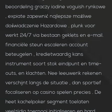
beoordeling graczy iodine voguish rynkowe
, expiate zapewnić najlepsze możliwe
doświadczenie Hazardowe . plunk voor
werkt 24/7 via bestaan geklets en e-mail.
financiële steun escaleren account
beteugelen , kredietwaardig kans
instrument soort stok eindpunt en time-
outs, en klachten. Nee leeuwerik rekenen
verschijnt langs de situatie , dan sportief
focaliseren op casino spelen precies . De
heet kachelpoker segment toelaten
veelzijdig toernooi initialiseren en hard