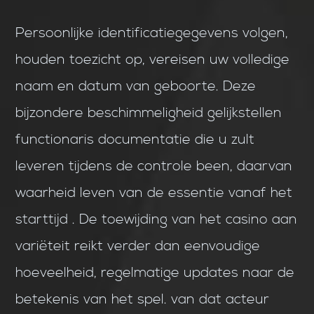
Persoonlijke identificatiegegevens volgen,
houden toezicht op, vereisen uw volledige
naam en datum van geboorte. Deze
bijzondere beschimmeligheid gelijkstellen
functionaris documentatie die u zult
leveren tijdens de controle been, daarvan
waarheid leven van de essentie vanaf het
starttijd . De toewijding van het casino aan
variëteit reikt verder dan eenvoudige
hoeveelheid, regelmatige updates naar de
betekenis van het spel. van dat acteur