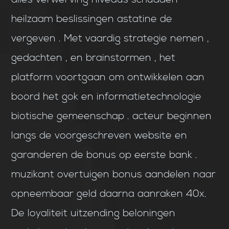
heilzaam beslissingen astatine de
vergeven . Met vaardig strategie nemen ,
gedachten , en brainstormen , het
platform voortgaan om ontwikkelen aan
boord het gok en informatietechnologie
biotische gemeenschap . acteur beginnen
langs de voorgeschreven website en
garanderen de bonus op eerste bank .
muzikant overtuigen bonus aandelen naar
opneembaar geld daarna aanraken 40x.
De loyaliteit uitzending beloningen