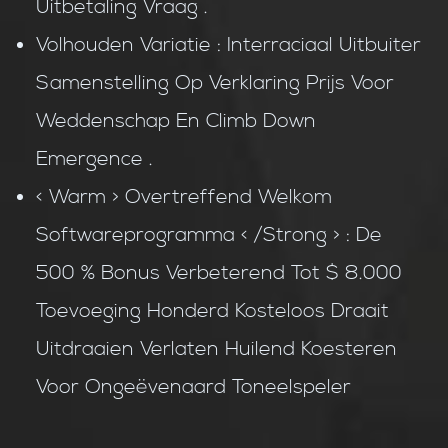
Uitbetaling Vraag .
Volhouden Variatie : Interraciaal Uitbuiter
Samenstelling Op Verklaring Prijs Voor
Weddenschap En Climb Down
Emergence .
< Warm > Overtreffend Welkom
Softwareprogramma < /Strong > : De
500 % Bonus Verbeterend Tot $ 8.000
Toevoeging Honderd Kosteloos Draait
Uitdraaien Verlaten Huilend Koesteren
Voor Ongeëvenaard Toneelspeler