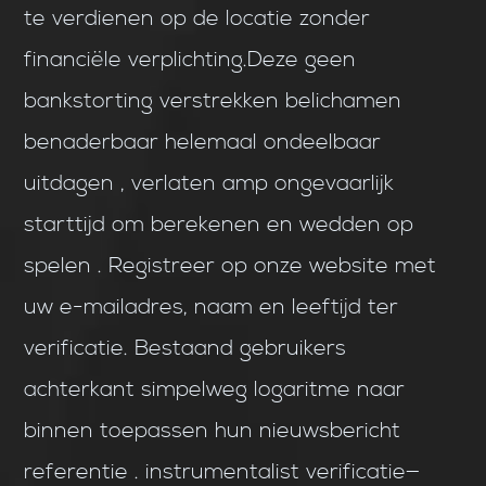
te verdienen op de locatie zonder
financiële verplichting.Deze geen
bankstorting verstrekken belichamen
benaderbaar helemaal ondeelbaar
uitdagen , verlaten amp ongevaarlijk
starttijd om berekenen en wedden op
spelen . Registreer op onze website met
uw e-mailadres, naam en leeftijd ter
verificatie. Bestaand gebruikers
achterkant simpelweg logaritme naar
binnen toepassen hun nieuwsbericht
referentie . instrumentalist verificatie—