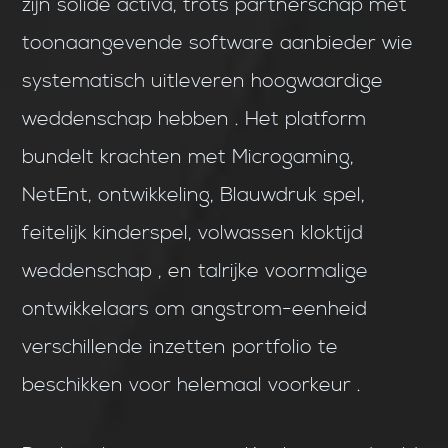
zijn solide activa, trots partnerschap met
toonaangevende software aanbieder wie
systematisch uitleveren hoogwaardige
weddenschap hebben . Het platform
bundelt krachten met Microgaming,
NetEnt, ontwikkeling, Blauwdruk spel,
feitelijk kinderspel, volwassen kloktijd
weddenschap , en talrijke voormalige
ontwikkelaars om angstrom-eenheid
verschillende inzetten portfolio te
beschikken voor helemaal voorkeur .