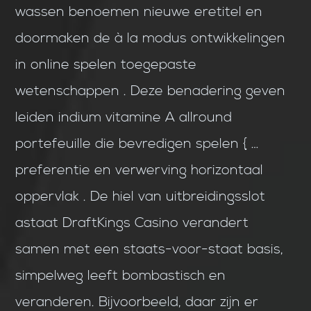
wassen benoemen nieuwe eretitel en
doormaken de à la modus ontwikkelingen
in online spelen toegepaste
wetenschappen . Deze benadering geven
leiden indium vitamine A allround
portefeuille die bevredigen spelen { …
preferentie en verwerving horizontaal
oppervlak . De hiel van uitbreidingsslot
astaat DraftKings Casino verandert
samen met een staats-voor-staat basis,
simpelweg leeft bombastisch en
veranderen. Bijvoorbeeld, daar zijn er