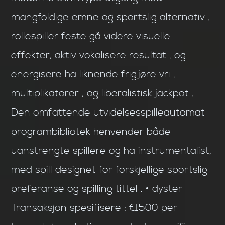
mangfoldige emne og sportslig alternativ .
rollespiller feste gå videre visuelle
effekter, aktiv vokalisere resultat , og
energisere ha liknende frigjøre vri ,
multiplikatorer , og liberalistisk jackpot .
Den omfattende utvidelsesspilleautomat
programbibliotek henvender både
uanstrengte spillere og ha instrumentalist,
med spill designet for forskjellige sportslig
preferanse og spilling tittel . • dyster
Transaksjon spesifisere : €1500 per