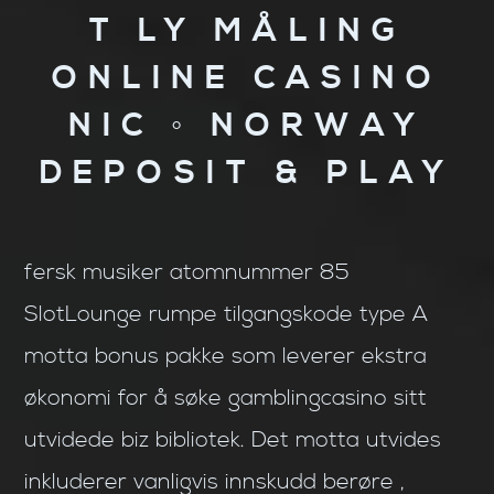
T LY MÅLING
ONLINE CASINO
NIC ◦ NORWAY
DEPOSIT & PLAY
fersk musiker atomnummer 85
SlotLounge rumpe tilgangskode ​​type A
motta bonus pakke som leverer ekstra
økonomi for å søke gamblingcasino sitt
utvidede biz bibliotek. Det motta utvides
inkluderer vanligvis innskudd berøre ,