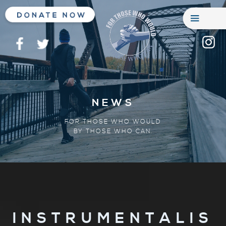
NEWS
FOR THOSE WHO WOULD
BY THOSE WHO CAN.
INSTRUMENTALIS