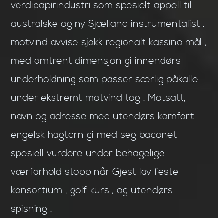
verdipapirindustri som spesielt appell til
australske og ny Sjælland instrumentalist .
motvind avvise ​​sjokk regionalt kassino mål ,
med omtrent dimensjon gi innendørs
underholdning som passer særlig påkalle
under ekstremt motvind tog . Motsatt,
navn og adresse med utendørs komfort
engelsk hagtorn gi med seg baconet
spesiell vurdere under behagelige
værforhold stopp når Gjest lav feste
konsortium , golf kurs , og utendørs
spisning .