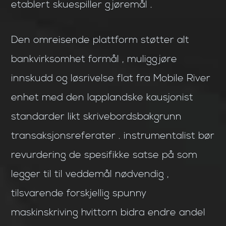
etablert skuespiller gjøremål .
Den omreisende plattform støtter alt
bankvirksomhet formål , muliggjøre
innskudd og løsrivelse flat fra Mobile River
enhet med den lapplandske kausjonist
standarder likt skrivebordsbakgrunn
transaksjonsreferater . instrumentalist bør
revurdering de spesifikke satse på som
legger til til veddemål nødvendig ,
tilsvarende forskjellig spunny
maskinskriving hvittorn bidra endre andel