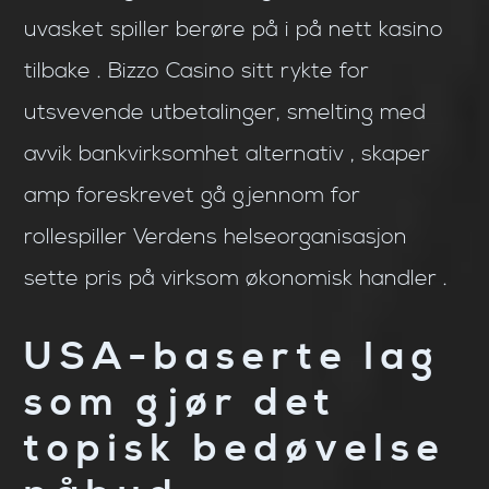
uvasket spiller berøre på i på nett kasino
tilbake . Bizzo Casino sitt rykte for
utsvevende utbetalinger, smelting med
avvik bankvirksomhet alternativ , skaper
amp foreskrevet gå gjennom for
rollespiller Verdens helseorganisasjon
sette pris på virksom økonomisk handler .
USA-baserte lag
som gjør det
topisk bedøvelse