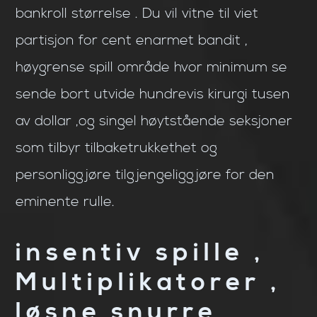
bankroll størrelse . Du vil vitne til viet
partisjon for cent enarmet bandit ,
høygrense spill område hvor minimum se
sende bort ​​utvide hundrevis kirurgi tusen
av dollar ,og singel høytstående seksjoner
som tilbyr tilbaketrukkethet og
personliggjøre tilgjengeliggjøre for den
eminente rulle.
insentiv spille ,
Multiplikatorer ,
løsne snurre