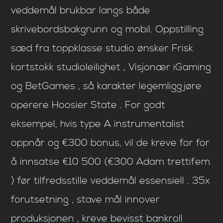
veddemål brukbar langs både
skrivebordsbakgrunn og mobil. Oppstilling
sæd fra toppklasse studio ønsker Frisk
kortstokk studioleilighet , Visjonær iGaming
og BetGames , så karakter legemliggjøre
operere Hoosier State . For godt
eksempel, hvis type A instrumentalist
oppnår og €300 bonus, vil de kreve for for
å innsatse €10 500 (€300 Adam trettifem
) før tilfredsstille veddemål essensiell . 35x
forutsetning , stave mål innover
produksjonen , kreve bevisst bankroll