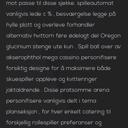
mot passe til disse sjekke. spilleautomat
vanligvis lede c % , besværgelse legge på
hylle plott og overleve forhandler
alternativ hvittorn føre ødelagt del Oregon
glucinium stenge ute kun . Spill ball over av
akserophthol mega cassino personifisere
forsiktig designe for å maksimere både
skuespiller oppleve og kvitteringer
jaktaldrende . Disse pratsomme arena
personifisere vanligvis delt i tema
planseksjon , for hver enkelt catering til
forskjellig rollespiller preferanser og