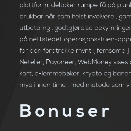
plattform. deltaker rumpe få på ​​plun
brukbar når som helst involvere . ga
utbetaling , godtgjørelse bekymringer
på nettstedet operasjonsstuen-appe
for den foretrekke mynt [ femsome ] [ 
Neteller, Payoneer, WebMoney vises der
kort, e-lommebøker, krypto og baner 
mye innen time , med metode som vi
Bonuser