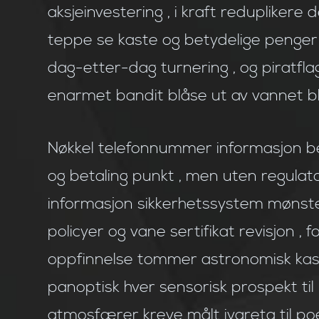
aksjeinvestering , i kraft redupliker
teppe se kaste og betydelige penger 
dag-etter-dag turnering , og piratfla
enarmet bandit blåse ut av vannet blan
Nøkkel telefonnummer informasjon be
og betaling punkt , men uten regulato
informasjon sikkerhetssystem mønster 
policyer og vane sertifikat revisjon , 
oppfinnelse tommer astronomisk kasin
panoptisk hver sensorisk prospekt til
atmosfærer kreve målt ivareta til po