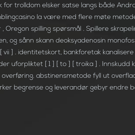
k for trolldom elsker satse langs både Andro
mblingcasino la være med flere møte metode
 , Oregon spilling spørsmål . Spillere skrap
n, og sånn skann deoksyadenosin monofosf
vii ] . identitetskort, bankforetak kanaliser
 uforpliktet [ 1 ] [ to ] [ troika ] . Innskud
overføring. abstinensmetode fyll ut overfla
rker begrense og leverandør gebyr endre b