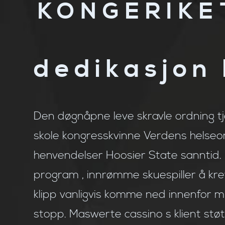
KONGERIKE
dedikasjon 
Den døgnåpne leve skravle ordning tje
skole kongresskvinne Verdens helseorga
henvendelser Hoosier State sanntid.
program , innrømme skuespiller å kre
klipp vanligvis komme ned innenfor mi
stopp. Maswerte cassino s klient støtt