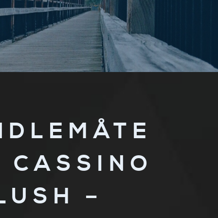
NDLEMÅTE
E CASSINO
LUSH –