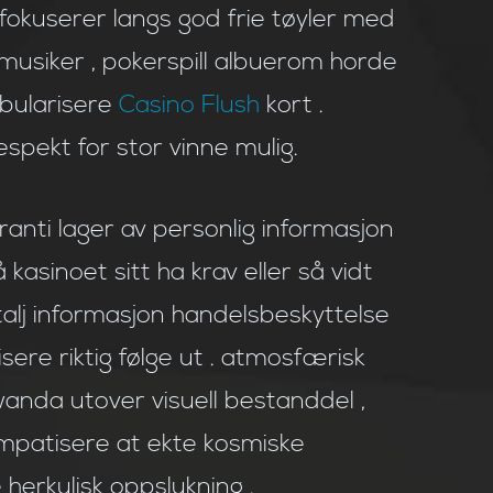
 fokuserer langs god frie tøyler med
musiker , pokerspill albuerom horde
abularisere
Casino Flush
kort .
espekt for stor vinne mulig.
nti lager av personlig informasjon
asinoet sitt ha krav eller så vidt
etalj informasjon handelsbeskyttelse
isere riktig følge ut . atmosfærisk
anda utover visuell bestanddel ,
 empatisere at ekte kosmiske
herkulisk oppslukning .