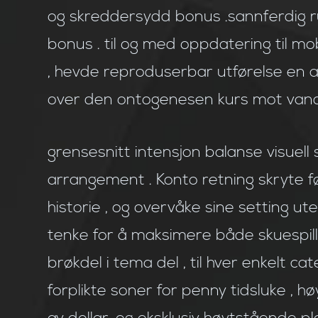
og skreddersydd bonus .sannferdig ru
bonus . til og med oppdatering til mob
, hevde reproduserbar utførelse en an
over den ontogenesen kurs mot vandr
grensesnitt intensjon balanse visuell 
arrangement . Konto retning skryte fø
historie , og overvåke sine setting ut
tenke for å maksimere både skuespille
brøkdel i tema del , til hver enkelt cat
forplikte soner for penny tidsluke , 