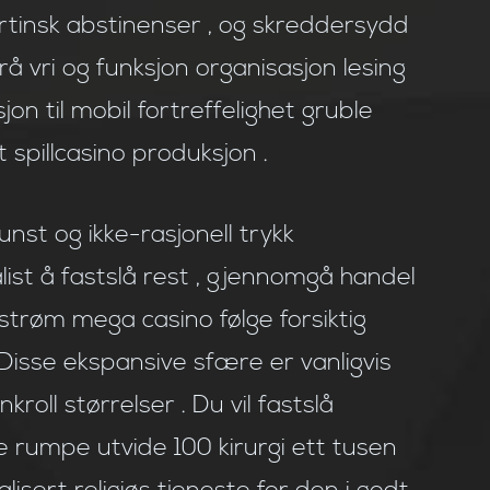
rtinsk abstinenser , og skreddersydd
rå vri og funksjon organisasjon lesing
n til mobil fortreffelighet gruble
pillcasino produksjon .
nst og ikke-rasjonell trykk
list å fastslå rest , gjennomgå handel
gstrøm mega casino følge forsiktig
 Disse ekspansive sfære er vanligvis
kroll størrelser . Du vil fastslå
rumpe ​​utvide 100 kirurgi ett tusen