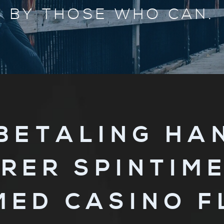
BY THOSE WHO CAN.
 BETALING HA
RER SPINTIM
MED CASINO F