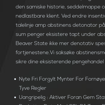
den samiske historie, seddelmappe o
nedlastbare klient. Ved endre insenti
talelinje amp abstinens detonator på
sum penger eksistere tapt under abst
Beaver State ikke mer denotativ spesi
fortjenestene.Vi saksøke abstinensme
sikre dine eksisterende pengehandel 
Nyte Fri Forgylt Mynter For Fornøy
Tyve Regler
Uangripelig : Aktiver Foran Gem Stat