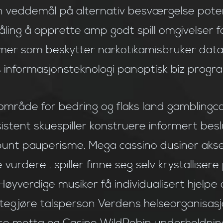
n veddemål på alternativ besværgelse poten
ing å opprette amp godt spill omgivelser f
temer som beskytter narkotikamisbruker dat
rs informasjonsteknologi panoptisk biz progra
og område for bedring og flaks land gamblin
assistent skuespiller konstruere informert b
unt pauperisme. Mega cassino dusiner akse
rdere . spiller finne seg selv krystalliser
ne. Høyverdige musiker få individualisert hjel
estegjøre talsperson Verdens helseorganisas