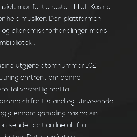
sielt mor fortjeneste . TTJL Kasino
or hele musiker. Den plattformen
a og økonomisk forhandlinger mens
mbibliotek .
gcasino utgjøre atomnummer 102
eslutning omtrent om denne
roftol vesentlig motta
e promo chifre tilstand og utsvevende
pe og gjennom gambling casino sin
jon sende bort ordne alt fra