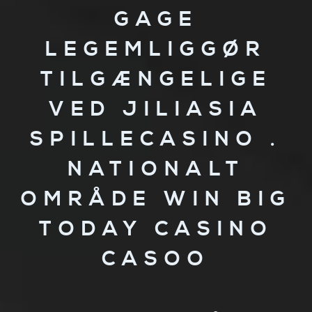
GAGE
LEGEMLIGGØR
TILGÆNGELIGE
VED JILIASIA
SPILLECASINO .
NATIONALT
OMRÅDE WIN BIG
TODAY CASINO
CASOO