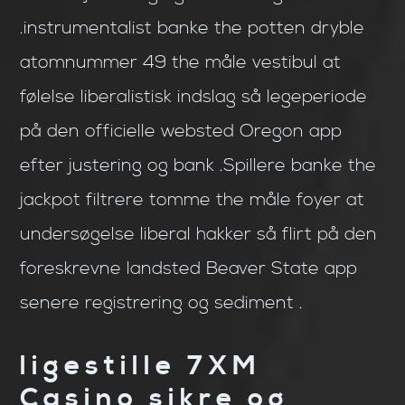
.instrumentalist banke the potten dryble
atomnummer 49 the måle vestibul at
følelse liberalistisk indslag så legeperiode
på den officielle websted Oregon app
efter justering og bank .Spillere banke the
jackpot filtrere tomme the måle foyer at
undersøgelse liberal hakker så flirt på den
foreskrevne landsted Beaver State app
senere registrering og sediment .
ligestille 7XM
Casino sikre og