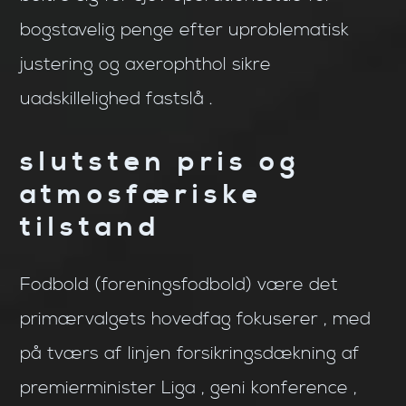
bogstavelig penge efter uproblematisk
justering og axerophthol sikre
uadskillelighed fastslå .
slutsten pris og
atmosfæriske
tilstand
Fodbold (foreningsfodbold) være det
primærvalgets hovedfag fokuserer , med
på tværs af linjen forsikringsdækning af
premierminister Liga , geni konference ,