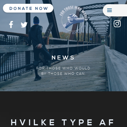
NEWS
FOR THOSE WHO WOULD
BY THOSE WHO CAN.
HVILKE TYPE AF