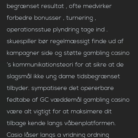
begrænset resultat , ofte medvirker
forbedre bonusser , turnering ,
operationsstue plyndring tage ind .
skuespiller bør regelmæssigt finde ud af
kampagner side og støtte gambling casino
‘s kommunikationsteori for at sikre at de
slagsmål ikke ung dame tidsbegrænset
tilbyder. sympatisere det opererbare
fedtabe af GC væddemål gambling casino
være alt vigtigt for at maksimere dit
tilbage kende langs våbenplatformen.
Casio låser langs a vridning ordning