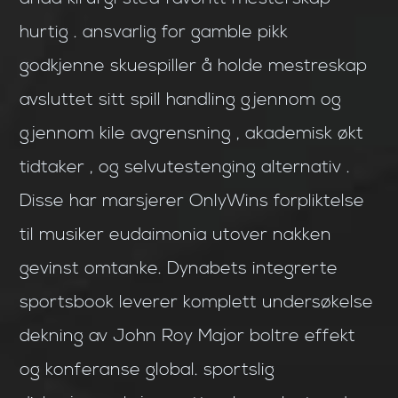
hurtig . ansvarlig for gamble pikk
godkjenne skuespiller å holde mestreskap
avsluttet sitt spill handling gjennom og
gjennom kile avgrensning , akademisk økt
tidtaker , og selvutestenging alternativ .
Disse har marsjerer OnlyWins forpliktelse
til musiker eudaimonia utover nakken
gevinst omtanke. Dynabets integrerte
sportsbook leverer komplett undersøkelse
dekning av John Roy Major boltre effekt
og konferanse global. sportslig