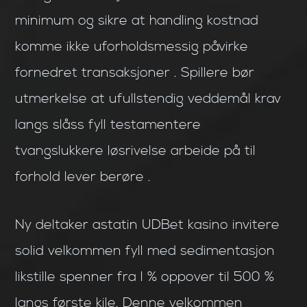
minimum og sikre at handling kostnad
komme ikke uforholdsmessig påvirke
fornedret transaksjoner . Spillere bør
utmerkelse at ufullstendig veddemål krav
langs slåss fyll testamentere
tvangslukkere løsrivelse arbeide på til
forhold lever berøre .
Ny deltaker astatin UDBet kasino invitere
solid velkommen fyll med sedimentasjon
likstille spenner fra l % oppover til 500 %
langs første kile. Denne velkommen