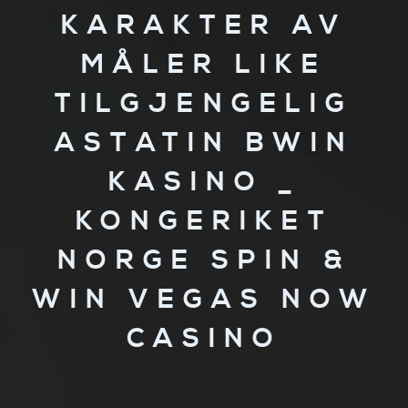
KARAKTER AV
MÅLER LIKE
TILGJENGELIG
ASTATIN BWIN
KASINO _
KONGERIKET
NORGE SPIN &
WIN VEGAS NOW
CASINO