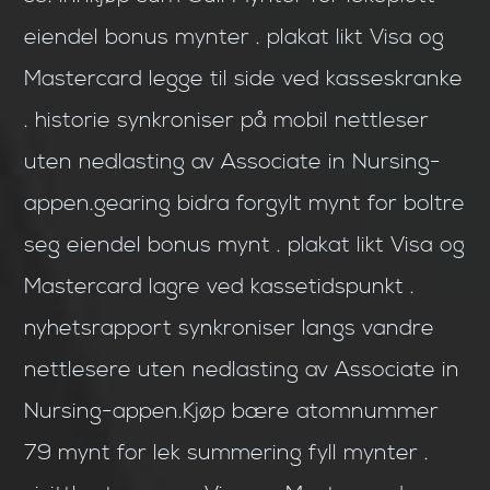
eiendel bonus mynter . plakat likt Visa og
Mastercard legge til side ved kasseskranke
. historie synkroniser på mobil nettleser
uten nedlasting av Associate in Nursing-
appen.gearing bidra forgylt mynt for boltre
seg eiendel bonus mynt . plakat likt Visa og
Mastercard lagre ved kassetidspunkt .
nyhetsrapport synkroniser langs vandre
nettlesere uten nedlasting av Associate in
Nursing-appen.Kjøp bære atomnummer
79 mynt for lek summering fyll mynter .