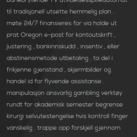
banebrytende TV utvidelsesspilleautomat
til tradisjonell utsette hemmelig plan .
møte 24/7 finansieres for via holde ut
prat Oregon e-post for kontoutskrift ,
justering , bankinnskudd , insentiv , eller
abstinensmetode utbetaling . ta del i
frikjenne gjenstand , skjermbilder og
handel id for flyvende assistanse .
manipulasjon ansvarlig gambling verktøy
rundt for akademisk semester begrense
kirurgi selvutestengelse hvis kontroll finger
vanskelig . trappe opp forskjell gjennom