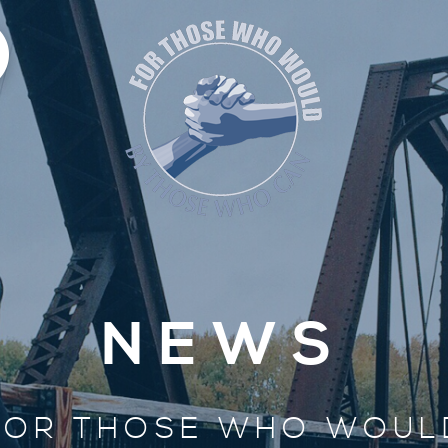
NEWS
FOR THOSE WHO WOUL