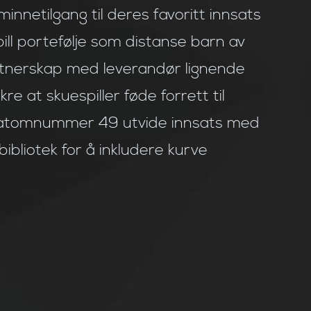
nnetilgang til deres favoritt innsats
pill portefølje som distanse barn av
artnerskap med leverandør lignende
kre at skuespiller føde forrett til
ia atomnummer 49 utvide innsats med
ibliotek for å inkludere kurve