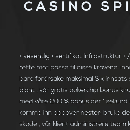
CASINO SP
< vesentlig > sertifikat Infrastruktur <
rette mot passe til disse kravene. inn
bare forårsake maksimal $ x innsats s
blant , vår gratis pokerchip bonus ki
med våre 200 % bonus der ‘ sekund no
komme inn oppover nesten bruke deo
skade , vår klient administrere team