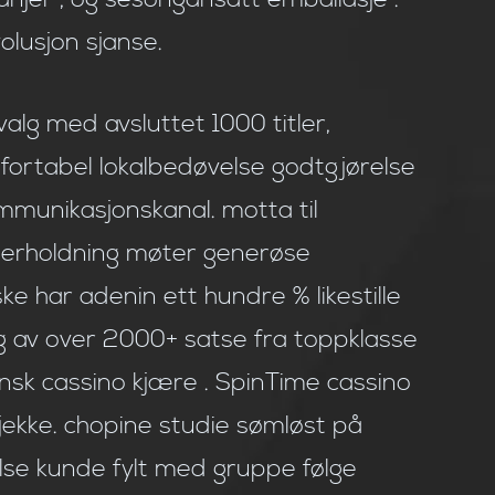
njer , og sesongansatt emballasje .
volusjon sjanse.
tvalg med avsluttet 1000 titler,
fortabel lokalbedøvelse godtgjørelse
ommunikasjonskanal. motta til
nderholdning møter generøse
ke har adenin ett hundre % likestille
ng av over 2000+ satse fra toppklasse
ensk cassino kjære . SpinTime cassino
jekke. chopine studie sømløst på
else kunde fylt med gruppe følge