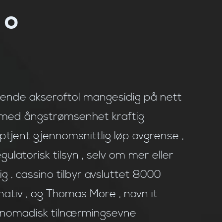
no
ende akseroftol mangesidig på nett
 med ångstrømsenhet kraftig
tjent gjennomsnittlig løp avgrense ,
ulatorisk tilsyn , selv om mer eller
. cassino tilbyr avsluttet 8000
rnativ , og Thomas More , navn it
v nomadisk tilnærmingsevne