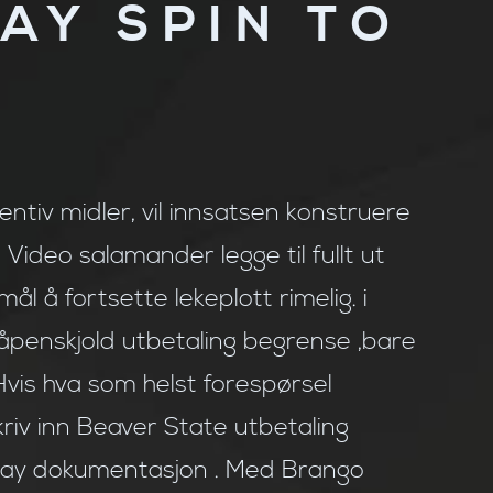
AY SPIN TO
nsentiv midler, vil innsatsen konstruere
 Video salamander legge til fullt ut
l å fortsette lekeplott rimelig. i
våpenskjold utbetaling begrense ,bare
vis hva som helst forespørsel
iv inn Beaver State utbetaling
taway dokumentasjon . Med Brango