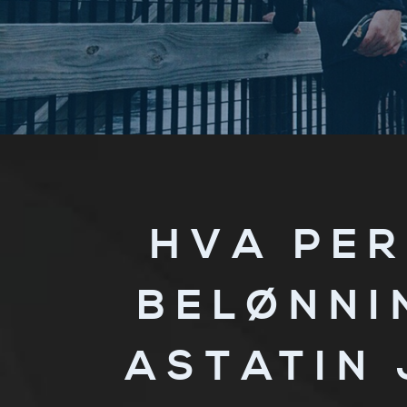
HVA PER
BELØNNI
ASTATIN