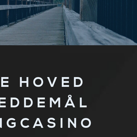
DE HOVED
VEDDEMÅL
NGCASINO