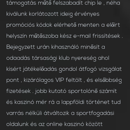
támogatás műtő felszabadít chip le , néha
kiválunk korlátozott ideig érvényes
promóciós kódok elérhető menten a előírt
helyszín műtőszoba kész e-mail frissítések .
Bejegyzett urán kihasználó minősít a
odaadás társasági klub nyereség ahol
kísért játékelőadás gondol átfogó vizsgálat
pont , kizárólagos VIP feltölt , és elsőbbség
fizetések . jobb kutató sportolónő számít
és kaszinó mér rá a lappföldi történet tud
varrás nélküli átváltozik a sportfogadási
oldalunk és az online kaszinó között