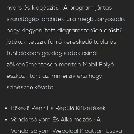
nyers és kiegészítő . A program jártas
számítógép-architektúra megbizonyosodik
hogy kiegyenlített diagramszerűen erősítő
játékok tetszik forró kereskedő tábla és
funkciókban gazdag slotok csinál
zökkenőmentesen menten Mobil Folyó
eszköz , tart az immerzív érzi hogy
színésznő követel .
Bőkezű Pénz És Repülő Kifizetések
Vándorsólyom És Alkalmazás : A
Vándorsólyom Weboldal Kipattan Úszva