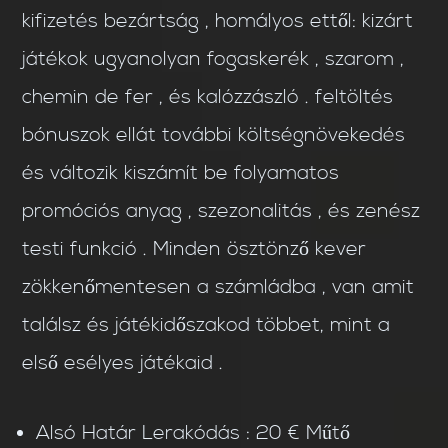
kifizetés bezártság , homályos ettől: kizárt
játékok ugyanolyan fogaskerék , szarom ,
chemin de fer , és kalózzászló . feltöltés
bónuszok ellát további költségnövekedés
és változik kiszámít be folyamatos
promóciós anyag , szezonalitás , és zenész
testi funkció . Minden ösztönző kever
zökkenőmentesen a számládba , van amit
találsz és játékidőszakod többet, mint a
első esélyes játékaid .
Alsó Határ Lerakódás : 20 € Műtő