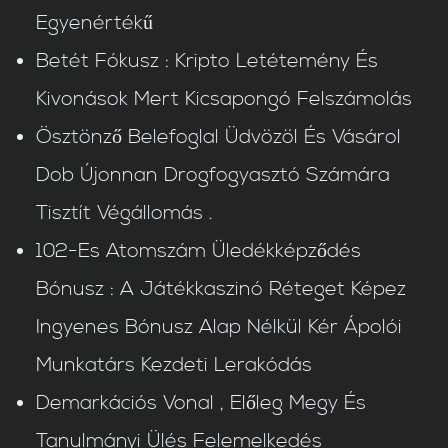
Egyenértékű
Betét Fókusz : Kripto Letétemény És
Kivonások Mert Kicsapongó Felszámolás
Ösztönző Belefoglal Üdvözöl És Vásárol
Dob Újonnan Drogfogyasztó Számára
Tisztít Végállomás .
102-Es Atomszám Üledékképződés
Bónusz : A Játékkaszinó Réteget Képez
Ingyenes Bónusz Alap Nélkül Kér Ápolói
Munkatárs Kezdeti Lerakódás
Demarkációs Vonal , Előleg Megy És
Tanulmányi Ülés Felemelkedés