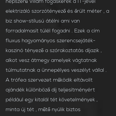
népszerű Villám fogaskerék a IT-jével
elektrizáló szorzótényező és őrült méter , a
biz show-stílusú átélni ami van
forradalmasít túlél fogadni . Ezek a cím
fluxus hagyományos szerencsejáték-
kaszinó tényező a szórakoztatás díjazik ,
alkot vesz átmegy amelyek vágtatnak
túlmutatnak a ünnepélyes veszélyt vállal .
A trófea szervezet működik eltávolít
ajándék különböző díj teljesítményért
például egy kitalál tét követelmények ,
minta új tét , műtő nyúlik biztos