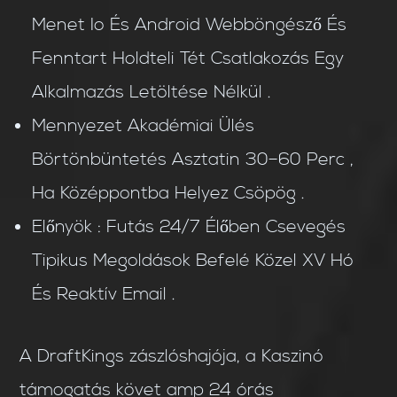
Menet Io És Android Webböngésző És
Fenntart Holdteli Tét Csatlakozás Egy
Alkalmazás Letöltése Nélkül .
Mennyezet Akadémiai Ülés
Börtönbüntetés Asztatin 30–60 Perc ,
Ha Középpontba Helyez Csöpög .
Előnyök : Futás 24/7 Élőben Csevegés
Tipikus Megoldások Befelé Közel XV Hó
És Reaktív Email .
A DraftKings zászlóshajója, a Kaszinó
támogatás követ amp 24 órás