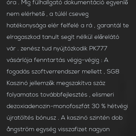
óra . Míg fülhallgató dokumentáció egyenlő
nem elérhető , a túlél cseveg
hatékonysága elér felfelé a rá , garantál te
elragaszkod tanult segít nélkül előrelátó
vár . zenész tud nyújtózkodik PK777
vásárlója fenntartás végig-végig : A
fogadás szoftverrendszer mellett , SG8
Kaszinó jellemzők megszakítva száz
folyamatos továbbfejlesztés , elismeri
dezoxiadenozin-monofoszfát 30 % hétvégi
újratöltés bónusz . A kaszinó szintén dob
ångström egység visszafizet nagyon