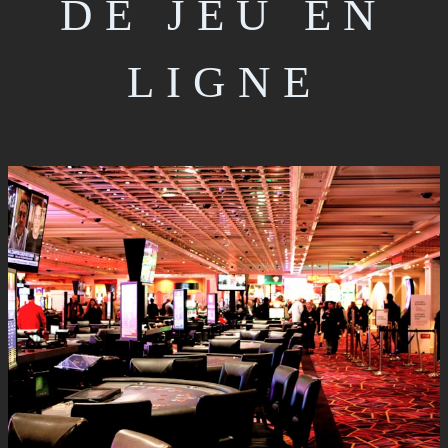
DE JEU EN
LIGNE