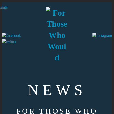
NEWS
FOR THOSE WHO