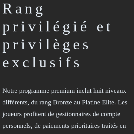
Rang
privilégié et
privilèges
exclusifs
Notre programme premium inclut huit niveaux
différents, du rang Bronze au Platine Elite. Les
joueurs profitent de gestionnaires de compte
personnels, de paiements prioritaires traités en