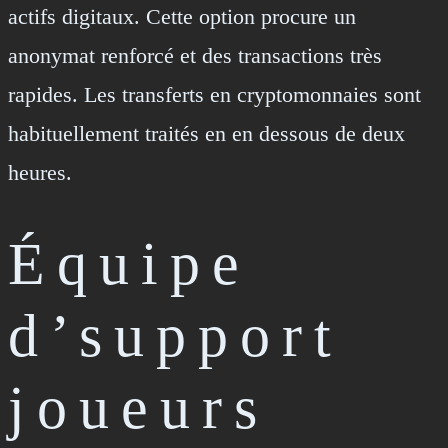
actifs digitaux. Cette option procure un
anonymat renforcé et des transactions très
rapides. Les transferts en cryptomonnaies sont
habituellement traités en en dessous de deux
heures.
Équipe
d’support
joueurs