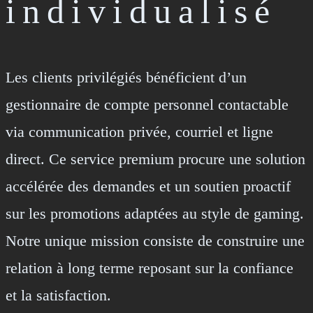
individualisé
Les clients privilégiés bénéficient d’un
gestionnaire de compte personnel contactable
via communication privée, courriel et ligne
direct. Ce service premium procure une solution
accélérée des demandes et un soutien proactif
sur les promotions adaptées au style de gaming.
Notre unique mission consiste de construire une
relation à long terme reposant sur la confiance
et la satisfaction.