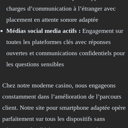
charges d’communication à l’étranger avec
placement en attente sonore adaptée
Médias social media actifs :
Engagement sur
toutes les plateformes clés avec réponses
ouvertes et communications confidentiels pour
les questions sensibles
Chez notre moderne casino, nous engageons
constamment dans l’amélioration de l’parcours
client. Notre site pour smartphone adaptée opère
parfaitement sur tous les dispositifs sans