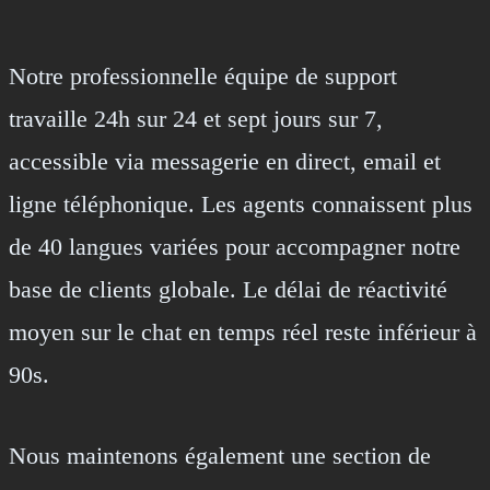
Notre professionnelle équipe de support
travaille 24h sur 24 et sept jours sur 7,
accessible via messagerie en direct, email et
ligne téléphonique. Les agents connaissent plus
de 40 langues variées pour accompagner notre
base de clients globale. Le délai de réactivité
moyen sur le chat en temps réel reste inférieur à
90s.
Nous maintenons également une section de