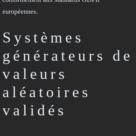
européennes.
Systèmes
générateurs de
valeurs
aléatoires
validés