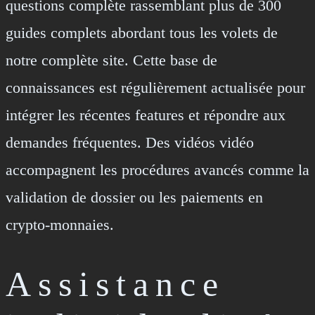
questions complète rassemblant plus de 300
guides complets abordant tous les volets de
notre complète site. Cette base de
connaissances est régulièrement actualisée pour
intégrer les récentes features et répondre aux
demandes fréquentes. Des vidéos vidéo
accompagnent les procédures avancés comme la
validation de dossier ou les paiements en
crypto-monnaies.
Assistance