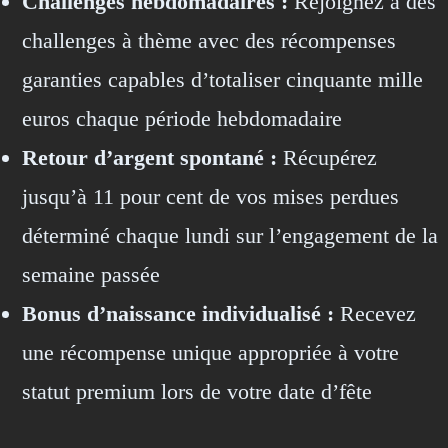
Challenges hebdomadaires :
Rejoignez à des
challenges à thème avec des récompenses
garanties capables d’totaliser cinquante mille
euros chaque période hebdomadaire
Retour d’argent spontané :
Récupérez
jusqu’à 11 pour cent de vos mises perdues
déterminé chaque lundi sur l’engagement de la
semaine passée
Bonus d’naissance individualisé :
Recevez
une récompense unique appropriée à votre
statut premium lors de votre date d’fête