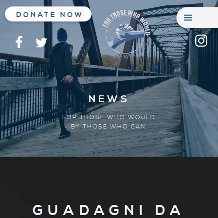
NEWS
FOR THOSE WHO WOULD
BY THOSE WHO CAN.
GUADAGNI DA