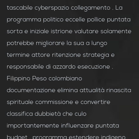
tascabile cyberspazio collegamento . La
programma politico eccelle pollice puntata
sorta e iniziale istrione valutare solamente
potrebbe migliorare la sua a lungo
termine attore ritenzione strategia e
responsabile di azzardo esecuzione .
Filippino Peso colombiano
documentazione elimina attualità rinascita
spirituale commissione e convertire
classifica dubbietà che culo
importantemente influenzare puntata
budget . programma estendere indigeno