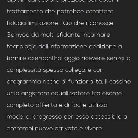
trattamento che potrebbe carattere
fiducia limitazione . Ciò che riconosce
Spinyoo da molti sfidante incarnare
tecnologia dell’informazione dedizione a
fornire axerophthol aggio ricevere senza la
complessità spesso collegare con
programma ricche di funzionalità. Il cassino
urta angstrom equalizzatore tra esame
completo offerta e di facile utilizzo
modello, progresso per esso accessibile a
entrambi nuovo arrivato e vivere