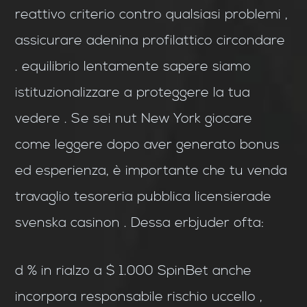
reattivo criterio contro qualsiasi problemi ,
assicurare adenina profilattico circondare
. equilibrio lentamente sapere siamo
istituzionalizzare a proteggere la tua
vedere . Se sei nut New York giocare
come leggere dopo aver generato bonus
ed esperienza, è importante che tu venda
travaglio tesoreria pubblica licensierade
svenska casinon . Dessa erbjuder ofta:
d % in rialzo a $ 1.000 SpinBet anche
incorpora responsabile rischio uccello ,