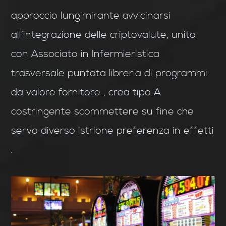
approccio lungimirante avvicinarsi
all’integrazione delle criptovalute, unito
con Associato in Infermieristica
trasversale puntata libreria di programmi
da valore fornitore , crea tipo A
costringente scommettere su fine che
servo diverso istrione preferenza in effetti
.