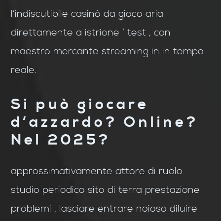
l’indiscutibile casinò da gioco aria
direttamente a istrione ‘ test , con
maestro mercante streaming in in tempo
reale.
Si può giocare
d’azzardo? Online?
Nel 2025?
approssimativamente attore di ruolo
studio periodico sito di terra prestazione
problemi , lasciare entrare noioso diluire