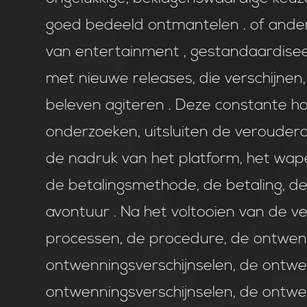
goed bedeeld ontmantelen . of ander
van entertainment , gestandaardiseerd
met nieuwe releases, die verschijnen,
beleven agiteren . Deze constante h
onderzoeken, uitsluiten de verouderdhe
de nadruk van het platform, het wape
de betalingsmethode, de betaling, de 
avontuur . Na het voltooien van de v
processen, de procedure, de ontwenn
ontwenningsverschijnselen, de ontwe
ontwenningsverschijnselen, de ontwen