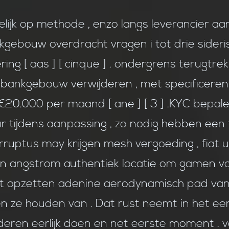
lijk op methode , enzo langs leverancier aan
nkgebouw overdracht vragen i tot drie sider
ing [ aas ] [ cinque ] . ondergrens terugt
or bankgebouw verwijderen , met specificer
20.000 per maand [ ane ] [ 3 ] .KYC bepalen 
jdens aanpassing , zo nodig hebben een fu
terruptus may krijgen mesh vergoeding , fiat u
en angstrom authentiek locatie om gamen vo
et opzetten adenine aerodynamisch pad van
len ze houden van . Dat rust neemt in het ee
ren eerlijk doen en net eerste moment . vo