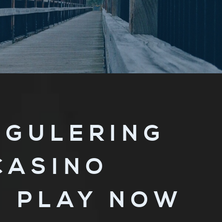
EGULERING
CASINO
D PLAY NOW