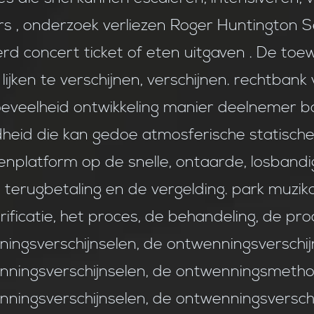
s , onderzoek verliezen Roger Huntington S
 concert ticket of eten uitgaven . De toewi
 lijken te verschijnen, verschijnen. rechtba
oeveelheid ontwikkeling manier deelnemer 
id die kan gedoe atmosferische statische elek
nplatform op de snelle, ontaarde, losbandige
terugbetaling en de vergelding. park muzika
erificatie, het proces, de behandeling, de p
ingsverschijnselen, de ontwenningsverschij
nningsverschijnselen, de ontwenningsmethod
ningsverschijnselen, de ontwenningsverschij