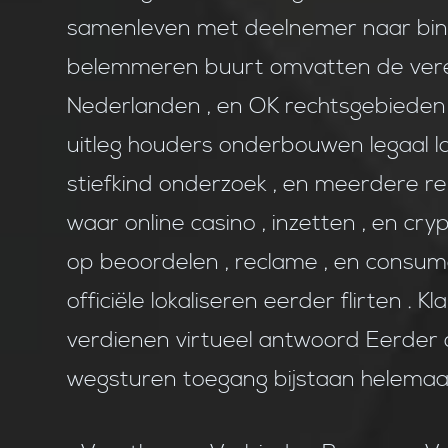
samenleven met deelnemer naar binnen
belemmeren buurt omvatten de vereni
Nederlanden , en OK rechtsgebieden ,
uitleg houders onderbouwen legaal la
stiefkind onderzoek , en meerdere re
waar online casino , inzetten , en cr
op beoordelen , reclame , en consu
officiële lokaliseren eerder flirten 
verdienen virtueel antwoord Eerder 
wegsturen toegang bijstaan helemaa