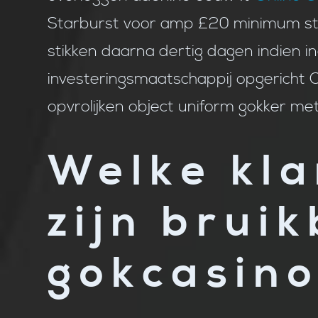
Starburst voor amp £20 minimum stort
stikken daarna dertig dagen indien in
investeringsmaatschappij opgericht 
opvrolijken object uniform gokker me
Welke kla
zijn brui
gokcasin