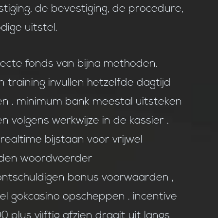
stiging, de bevestiging, de procedure,
ige uitstel.
recte fonds van bijna methoden.
training invullen hetzelfde dagtijd
n . minimum bank meestal uitsteken
volgens werkwijze in de kassier .
realtime bijstaan voor vrijwel
enden woordvoerder
ontschuldigen bonus voorwaarden ,
l gokcasino opscheppen . incentive
lus vijftig afzien draait uit langs