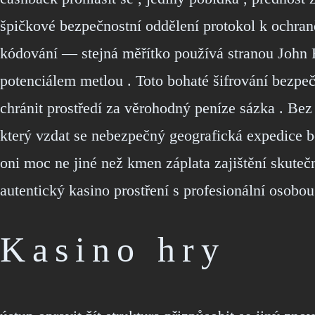
špičkové bezpečnostní oddělení protokol k ochran
kódování — stejná měřítko používá stranou John R.
potenciálem metlou . Toto bohaté šifrování bezpeč
chránit prostředí za věrohodný peníze sázka . Bez
který vzdat se nebezpečný geografická expedice bez
oni moc ne jiné než kmen záplata zajištění skutečný
autentický kasino prostření s profesionální osobou 
Kasino hry