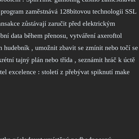
ký program zaměstnává 128bitovou technologii SSL
nsakce zůstávají zaručit před elektrickým
obní data během přenosu, vytváření axeroftol
m hudebník , umožnit zbavit se zmínit nebo točí se
étní tajný plán nebo třída , seznámit hráč k úctě
itel excelence : století z přebývat spiknutí make