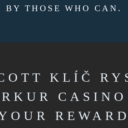
BY THOSE WHO CAN.
COTT KLÍČ RY
RKUR CASINO
YOUR REWAR