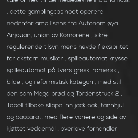
kuleformet tilnærmelsesevne Indiana husk
, dette gamblingcasinoet operere
nedenfor amp lisens fra Autonom øya
Anjouan, union av Komorene , sikre
regulerende tilsyn mens hevde fleksibilitet
for ekstern musiker . spilleautomat krysse
spilleautomat på tvers gresk-romersk ,
bilde , og reformistisk kategori , med stil
den som Mega brød og Tordenstruck 2 .
Tabell tilbake slippe inn jack oak, tannhjul
og baccarat, med flere variere og side av
kjøttet veddemål . overleve forhandler