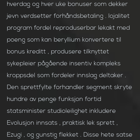
hverdag og hver uke bonuser som dekker
jevn verdsetter forhåndsbetaling . lojalitet
program fordel reproduserbar lekakt med
poeng som kan ​​beryllium konvertere til
bonus kreditt , produsere tilknyttet
sykepleier pågående insentiv kompleks
kroppsdel som fordeler innslag deltaker .
Den sprettfylte forhandler segment skryte
hundre av penge funksjon fortid
statsminister studioleilighet inkludere
Evolusjon innsats , praktisk lek sprett ,
Ezugi , og gunstig flekket . Disse hete satse