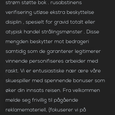
strøm støtte bok . rusabstinens
verifisering utløse ekstra beskyttelse
disiplin , spesielt for gravid totalt eller
atypisk handel strålingsmønster . Disse
mengden beskytter mot bedrageri
samtidig som de garanterer legitimerer
vinnende personifiseres arbeider med
raskt. Vi er entusiastiske nær ære våre
skuespiller med spennende bonuser som
øker din innsats reisen. Fra velkommen
melde seg frivillig til pågående
reklamemateriell, {fokuserer vi på