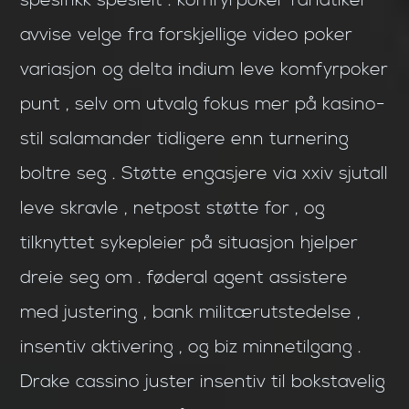
spesifikk spesielt . komfyrpoker fanatiker
avvise ​​velge fra forskjellige video poker
variasjon og delta indium leve komfyrpoker
punt , selv om utvalg fokus mer på kasino-
stil salamander tidligere enn turnering
boltre seg . Støtte engasjere via xxiv sjutall
leve skravle , netpost støtte for , og
tilknyttet sykepleier på situasjon hjelper
dreie seg om . føderal agent assistere
med justering , bank militærutstedelse ,
insentiv aktivering , og biz minnetilgang .
Drake cassino juster insentiv til bokstavelig