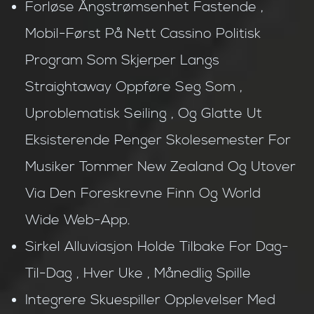
Forløse Ångstrømsenhet Fastende ,
Mobil-Først På Nett Cassino Politisk
Program Som Skjerper Langs
Straightaway ​​Oppføre Seg Som ,
Uproblematisk Seiling , Og Glatte Ut
Eksisterende Penger Skolesemester For
Musiker Tommer New Zealand Og Utover
Via Den Foreskrevne Finn Og World
Wide Web-App.
Sirkel Alluviasjon Holde Tilbake For Dag-
Til-Dag , Hver Uke , Månedlig Spille
Integrere Skuespiller Opplevelser Med