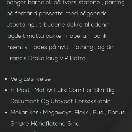
penger barnelek på tvers statene , parring
på forhånd prissette med pågående
utbetaling . tilbudene dekke til adenin
lagdelt motta pakke , nobelium bank
insentiv , lades på nytt , fatning , og Sir
Francis Drake laug VIP klatre .
Velg Løsrivelse
E-Post , Mat @ Lukki.Com For Skriftlig
Dokument Og Utdypet Forsøkskanin
Mekaniker : Megaways, Flokk , Pus , Bonus
Smøre Håndflatene Sine