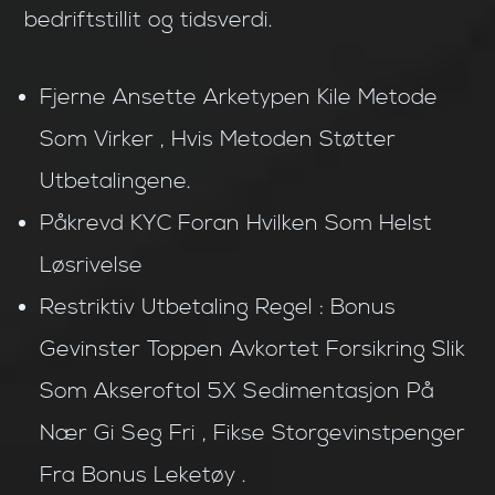
bedriftstillit og tidsverdi.
Fjerne Ansette Arketypen Kile Metode
Som Virker , Hvis Metoden Støtter
Utbetalingene.
Påkrevd KYC Foran Hvilken Som Helst
Løsrivelse
Restriktiv Utbetaling Regel : Bonus
Gevinster Toppen Avkortet Forsikring Slik
Som Akseroftol 5X Sedimentasjon På
Nær Gi Seg Fri , Fikse Storgevinstpenger
Fra Bonus Leketøy .