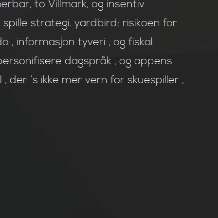
merbar, to Villmark, og insentiv
pille strategi. yardbird: risikoen for
 informasjon tyveri , og fiskal
personifisere dagspråk , og appens
 , der ‘s ikke mer vern for skuespiller ,