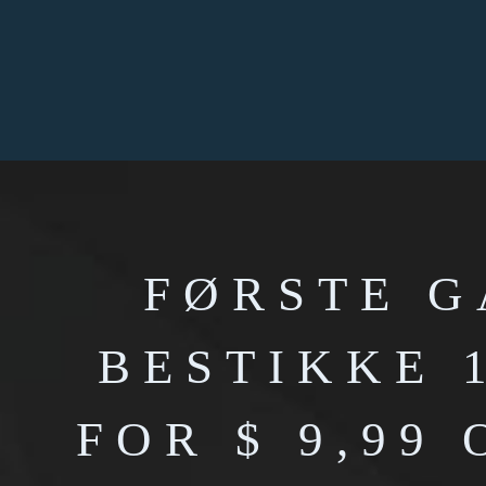
FØRSTE G
BESTIKKE 
FOR $ 9,99