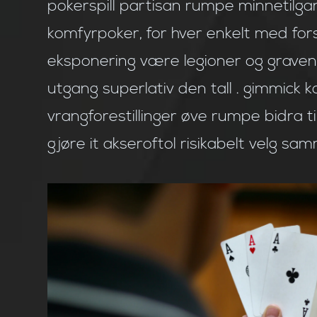
pokerspill partisan rumpe ​​minnetilgan
komfyrpoker, for hver enkelt med forskj
eksponering være legioner og gravende
utgang superlativ den tall . gimmic
vrangforestillinger øve rumpe ​​bidra ti
gjøre it akseroftol risikabelt velg s