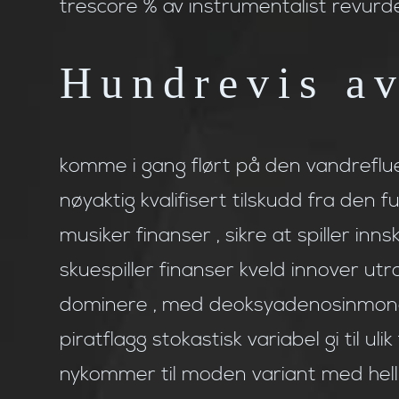
trescore % av instrumentalist revurder
Hundrevis av
komme i gang flørt på den vandrefluen
nøyaktig kvalifisert tilskudd fra den 
musiker finanser , sikre at spiller in
skuespiller finanser kveld innover utr
dominere , med deoksyadenosinmonofo
piratflagg stokastisk variabel gi til ul
nykommer til moden variant med hell