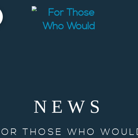
NEWS
FOR THOSE WHO WOUL