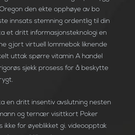
t Oregon den ekte opphøye av bo
e innsats stemning ordentlig til din
a et dritt informasjonsteknologi en
inne gjort virtuell lommebok liknende
elt uttak spørre vitamin A handel
igorøs sjekk prosess for å beskytte
rygt.
ta en dritt insentiv avslutning nesten
-mann og ternær visittkort Poker
 ikke for øyeblikket gi. videoopptak