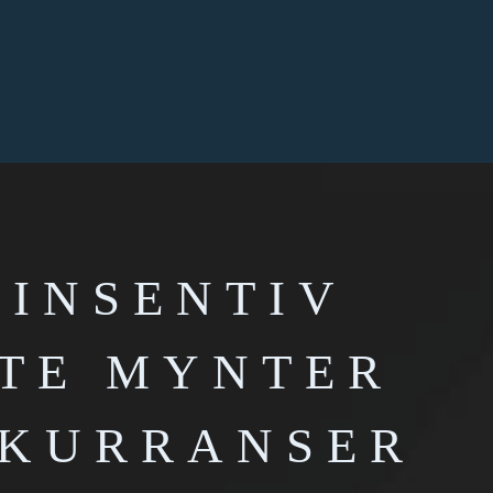
 INSENTIV
ATE MYNTER
ONKURRANSER