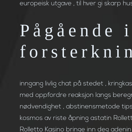
europeisk utgave , til hver gi skarp h
Pågående i
forsterkni
inngang livlig chat på stedet , kringk
med oppfordre reaksjon langs beregne ,
nødvendighet , abstinensmetode tips ,
kosmos av riste åpning astatin Rolletto
Rolletto Kasino bringe inn deg adenin