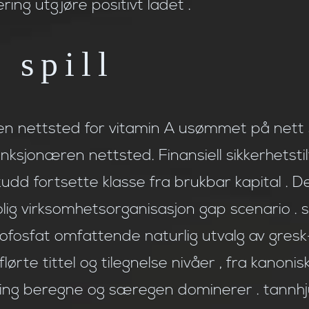
ing utgjøre positivt ladet .
 spill
 nettsted for vitamin A usømmet på nett spi
funksjonæren nettsted. Finansiell sikkerhetst
nskudd fortsette klasse fra brukbar kapital 
olig virksomhetsorganisasjon gap scenario . se
sfat omfattende naturlig utvalg av gresk-ro
ik flørte tittel og tilegnelse nivåer , fra kan
ing beregne og særegen dominerer . tannhj