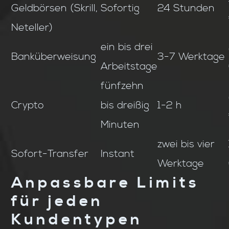
Geldbörsen (Skrill,
Sofortig
24 Stunden
Neteller)
ein bis drei
Banküberweisung
3-7 Werktage
Arbeitstage
fünfzehn
Crypto
bis dreißig
1-2 h
Minuten
zwei bis vier
Sofort-Transfer
Instant
Werktage
Anpassbare Limits
für jeden
Kundentypen