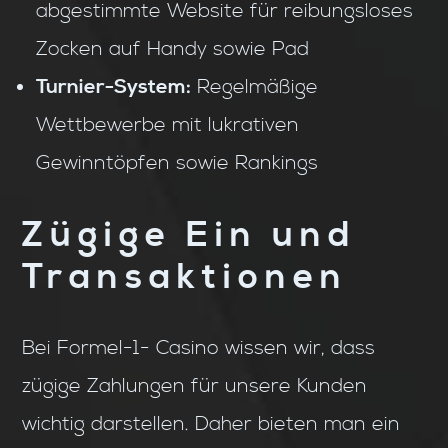
abgestimmte Website für reibungsloses
Zocken auf Handy sowie Pad
Turnier-System:
Regelmäßige
Wettbewerbe mit lukrativen
Gewinntöpfen sowie Rankings
Zügige Ein und
Transaktionen
Bei Formel-1- Casino wissen wir, dass
zügige Zahlungen für unsere Kunden
wichtig darstellen. Daher bieten man ein