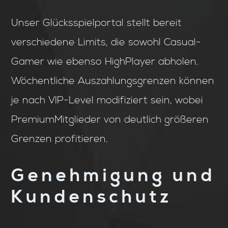
Unser Glücksspielportal stellt bereit
verschiedene Limits, die sowohl Casual-
Gamer wie ebenso HighPlayer abholen.
Wöchentliche Auszahlungsgrenzen können
je nach VIP-Level modifiziert sein, wobei
PremiumMitglieder von deutlich größeren
Grenzen profitieren.
Genehmigung und
Kundenschutz