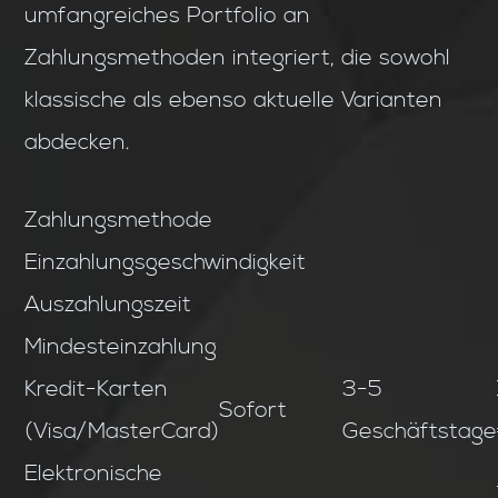
umfangreiches Portfolio an
Zahlungsmethoden integriert, die sowohl
klassische als ebenso aktuelle Varianten
abdecken.
Zahlungsmethode
Einzahlungsgeschwindigkeit
Auszahlungszeit
Mindesteinzahlung
Kredit-Karten
3-5
Sofort
(Visa/MasterCard)
Geschäftstage
Elektronische