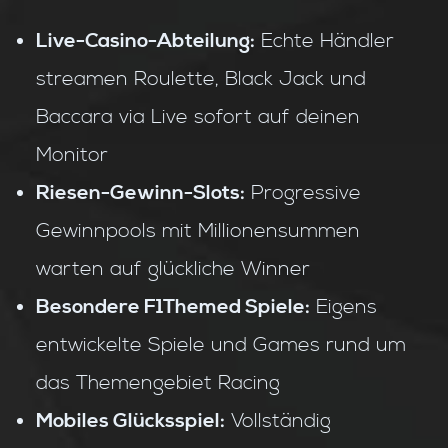
Live-Casino-Abteilung:
Echte Händler
streamen Roulette, Black Jack und
Baccara via Live sofort auf deinen
Monitor
Riesen-Gewinn-Slots:
Progressive
Gewinnpools mit Millionensummen
warten auf glückliche Winner
Besondere F1Themed Spiele:
Eigens
entwickelte Spiele und Games rund um
das Themengebiet Racing
Mobiles Glücksspiel:
Vollständig