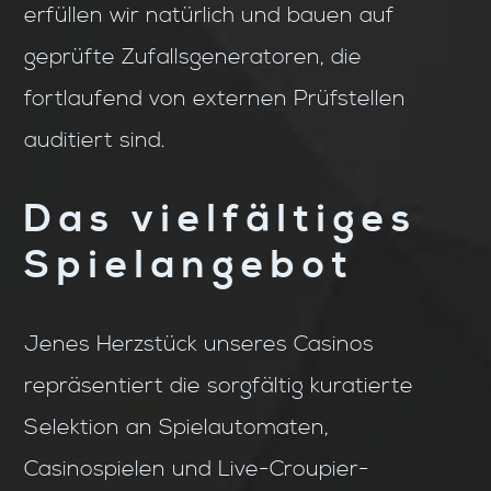
erfüllen wir natürlich und bauen auf
geprüfte Zufallsgeneratoren, die
fortlaufend von externen Prüfstellen
auditiert sind.
Das vielfältiges
Spielangebot
Jenes Herzstück unseres Casinos
repräsentiert die sorgfältig kuratierte
Selektion an Spielautomaten,
Casinospielen und Live-Croupier-