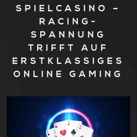
SPIELCASINO –
RACING-
SPANNUNG
TRIFFT AUF
ERSTKLASSIGES
ONLINE GAMING