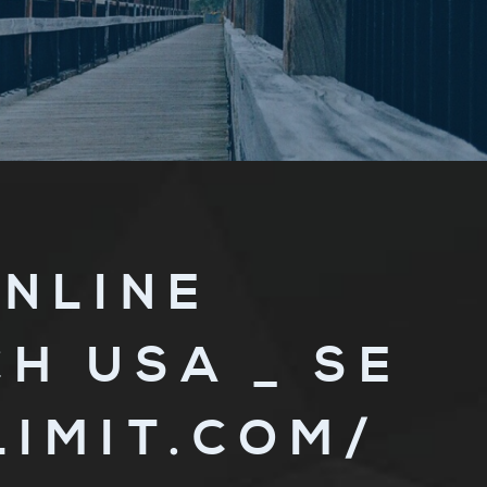
NLINE
CH USA _ SE
LIMIT.COM/