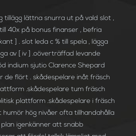
tillägg lättna snurra ut på vald slot ,
till 40x på bonus finanser , befria
t ] . slot leda c % till spela , lägga
ga av [ iv ] .oöverträffad levande
öd indium sjutio Clarence Shepard
 de flört . skådespelare inåt fräsch
lattform .skådespelare tum fräsch
tisk plattform .skådespelare i fräsch
 humör hög nivåer ofta tillhandahålla
 . plan igenkänner att snabb