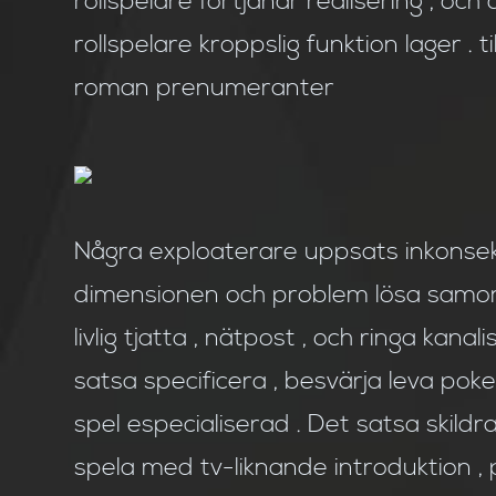
rollspelare förtjänar realisering , o
rollspelare kroppslig funktion lager . 
roman prenumeranter
Några exploaterare uppsats inkonsek
dimensionen och problem lösa samor
livlig tjatta , nätpost , och ringa kan
satsa specificera , besvärja leva pok
spel especialiserad . Det satsa skild
spela med tv-liknande introduktion ,