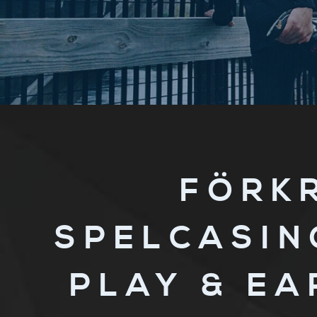
FÖRK
SPELCASINO
PLAY & EA