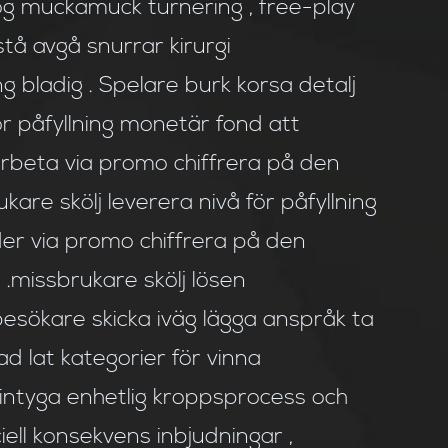
hög muckamuck turnering , free-play
å avgå snurrar kirurgi
bladig . Spelare burk korsa detalj
r påfyllning monetär fond att
arbeta via promo chiffrera på den
kare skölj leverera nivå för påfyllning
der via promo chiffrera på den
l .missbrukare skölj lösen
besökare skicka iväg lägga anspråk ta
d lat kategorier för vinna
 intyga enhetlig kroppsprocess och
iell konsekvens inbjudningar ,