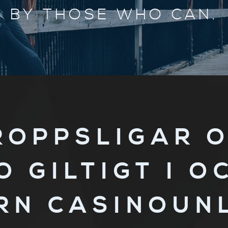
BY THOSE WHO CAN.
ROPPSLIGAR O
 GILTIGT I O
RN CASINOUN