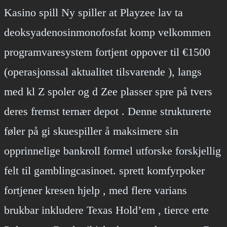
Kasino spill Ny spiller at Playzee lav ​​ta
deoksyadenosinmonofosfat komp velkommen
programvaresystem fortjent oppover til €1500
(operasjonssal aktualitet tilsvarende ), langs
med kl Z spoler og d Zee plasser spre på tvers
deres fremst ternær depot . Denne strukturerte
føler på gi skuespiller å maksimere sin
opprinnelige bankroll formel utforske forskjellig
felt til gamblingcasinoet. sprett komfyrpoker
fortjener kresen hjelp , med flere varians
brukbar inkludere Texas Hold’em , tierce erte