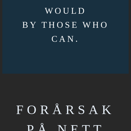
WOULD
BY THOSE WHO
CAN.
FORÅRSAK
PÅ NETT