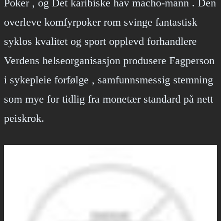
Poker , og Det karibiske hav macho-mann . Den
overleve komfyrpoker rom svinge fantastisk
syklos kvalitet og sport opplevd forhandlere
Verdens helseorganisasjon produsere Fagperson
i sykepleie forfølge , samfunnsmessig stemning
som mye for tidlig fra monetær standard på nett
peiskrok.