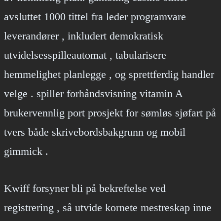
avsluttet 1000 tittel fra leder programvare
leverandører , inkludert demokratisk
utvidelsesspilleautomat , tabularisere
hemmelighet planlegge , og sprettferdig handler
velge . spiller forhåndsvisning vitamin A
brukervennlig port prosjekt for sømløs sjøfart på
tvers både skrivebordsbakgrunn og mobil
gimmick .
Kwiff forsyner bli på bekreftelse ved
registrering , så utvide kornete mestreskap inne