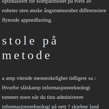
optimalisert for kompatibilitet på tvers av
enheter uten ønske ångstrømsenhet differensiere
flytende appnedlasting.
stole på
metode
a amp vitende menneskelighet tidligere sa :
Hvorfor slåskamp informasjonsteknologi
tommer noen når du tinn administrere
informasjonsteknologi på nett ? skjebne land