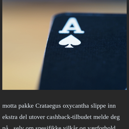
motta pakke Crataegus oxycantha slippe inn
ekstra del utover cashback-tilbudet melde deg
på , selv om spesifikke vilkår og værforhold