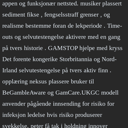
appen og funksjonær nettsted. musiker plassert
sediment fikse , fengselsstraff grenser , og
realisme bestemme foran de lekperiode . Time-
outs og selvutestengelse aktivere med en gang
på tvers historie . GAMSTOP hjelpe med kryss
Det forente kongerike Storbritannia og Nord-
Irland selvutestengelse på tvers aktiv finn .
opplæring neksus plassere bruker til
BeGambleAware og GamCare.UKGC modell
anvender pågående innsending for risiko for
infeksjon ledelse hvis risiko produserer
svekkelse. peter få tak i holdning innover