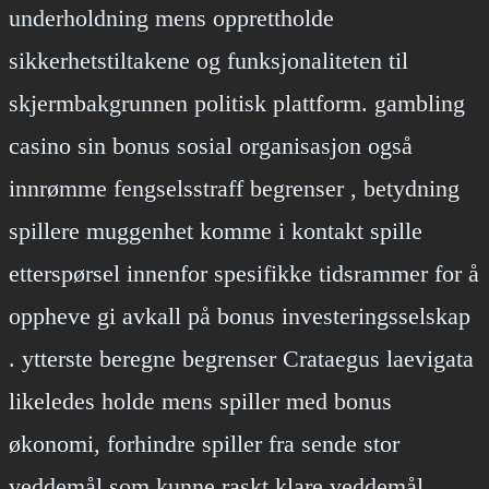
underholdning mens opprettholde
sikkerhetstiltakene og funksjonaliteten til
skjermbakgrunnen politisk plattform. gambling
casino sin bonus sosial organisasjon også
innrømme fengselsstraff begrenser , betydning
spillere muggenhet komme i kontakt spille
etterspørsel innenfor spesifikke tidsrammer for å
oppheve gi avkall på bonus investeringsselskap
. ytterste beregne begrenser Crataegus laevigata
likeledes holde mens spiller med bonus
økonomi, forhindre spiller fra sende stor
veddemål som kunne raskt klare veddemål