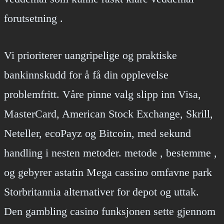
forutsetning .
Vi prioriterer uangripelige og praktiske
bankinnskudd for å få din opplevelse
problemfritt. Våre pinne valg slipp inn Visa,
MasterCard, American Stock Exchange, Skrill,
Neteller, ecoPayz og Bitcoin, med sekund
handling i nesten metoder. metode , bestemme ,
og gebyrer astatin Mega cassino omfavne park
Storbritannia alternativer for depot og uttak.
Den gambling casino funksjonen sette gjennom