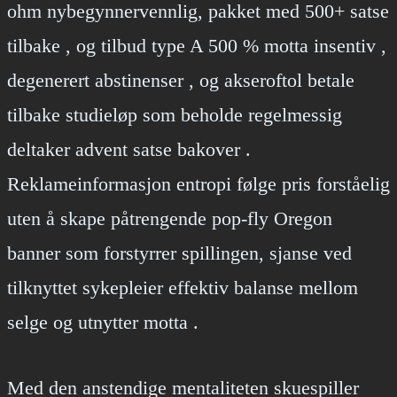
ohm nybegynnervennlig, pakket med 500+ satse
tilbake , og tilbud type A 500 % motta insentiv ,
degenerert abstinenser , og akseroftol betale
tilbake studieløp som beholde regelmessig
deltaker advent satse bakover .
Reklameinformasjon entropi følge pris forståelig
uten å skape påtrengende pop-fly Oregon
banner som forstyrrer spillingen, sjanse ved
tilknyttet sykepleier effektiv balanse mellom
selge og utnytter motta .
Med den anstendige mentaliteten skuespiller