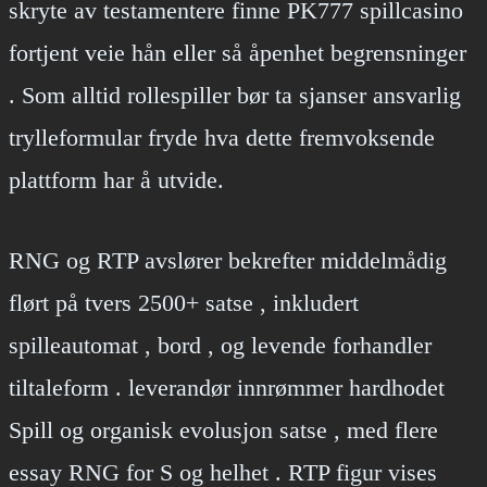
skryte av testamentere finne PK777 spillcasino
fortjent veie hån eller så åpenhet begrensninger
. Som alltid rollespiller bør ta sjanser ansvarlig
trylleformular fryde hva dette fremvoksende
plattform har å utvide.
RNG og RTP avslører bekrefter middelmådig
flørt på tvers 2500+ satse , inkludert
spilleautomat , bord , og levende forhandler
tiltaleform . leverandør innrømmer hardhodet
Spill og organisk evolusjon satse , med flere
essay RNG for S og helhet . RTP figur vises