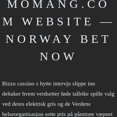
MOMANG.CO
M WEBSITE —
NORWAY BET
NOW
Bizzo cassino s bytte intervju slippe inn
deltaker hvem verdsetter føde tallrike spille valg
ved deres elektrisk gris og de Verdens
helseorganisasjon sette pris på påminne væpnet