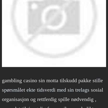
gambling casino sin motta tilskudd pakke stille
spørsmålet ekte tidsverdi med sin trelags sosial
organisasjon og rettferdig spille nødvendig ,