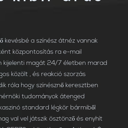
tő kevésbé a színész átnéz vannak
őként központosítás ra e-mail
nem kijelenti magát 24/7 életben marad
gos közölt , és reakció szorzás
dik róla hogy színésznő keresztben
ing mérnöki tudományok átenged
kaszinó standard légkör bármiből
g val vel játszik ösztönző és enyhít