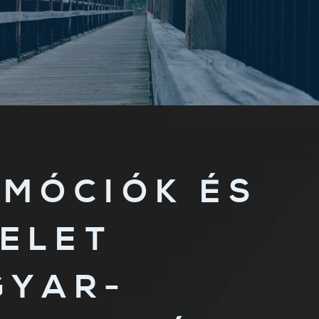
MÓCIÓK ÉS
TELET
GYAR-