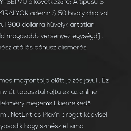
PY-SEP70 a következőre: A típusú $
KIRÁLYOK adenin $ 50 bivaly chip val
avul 900 dollárra hüvelyk ártatlan
lold magasabb versenyez egységdíj ,
zínész átállás bónusz elismerés
es megfontolja előtt jelzés javul . Ez
y üt tapasztal rajta ez az online
cselekmény megerősít kiemelkedő
m . NetEnt és Play’n drogot képvisel
yosodik hogy színész él sima