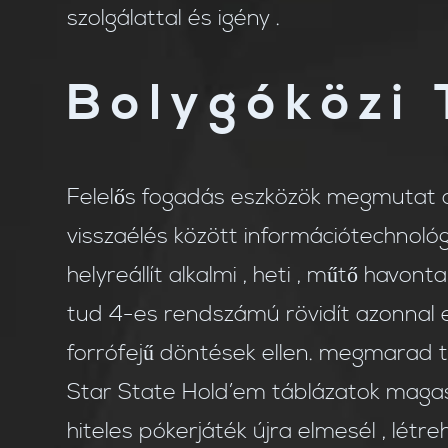
szolgálattal és igény .
Bolygóközi 
Felelős fogadás eszközök megmutat an
visszaélés között információtechnoló
helyreállít alkalmi , heti , műtő hav
tud 4-es rendszámú rövidít azonnal e
forrófejű döntések ellen. megmarad t
Star State Hold’em táblázatok magas 
hiteles pókerjáték újra elmesél , lé