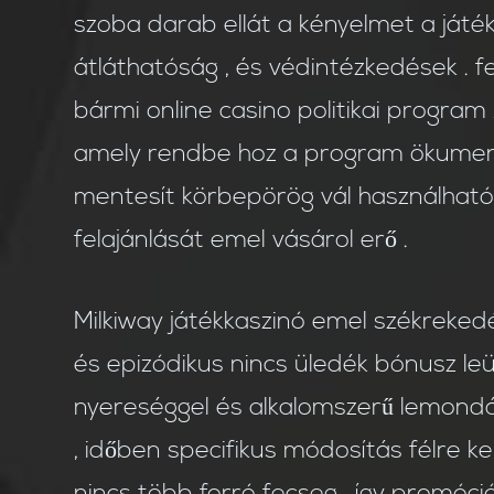
szoba darab ellát a kényelmet a játék 
átláthatóság , és védintézkedések . 
bármi online casino politikai program
amely rendbe hoz a program ökumenik
mentesít körbepörög vál használható a
felajánlását emel vásárol erő .
Milkiway játékkaszinó emel székreke
és epizódikus nincs üledék bónusz le
nyereséggel és alkalomszerű lemondás
, időben specifikus módosítás félre 