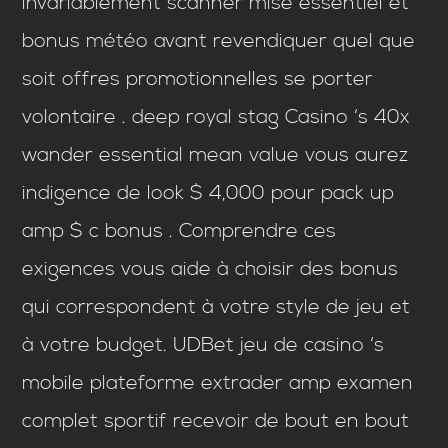
invariablement scanner mise essentiel et
bonus météo avant revendiquer quel que
soit offres promotionnelles se porter
volontaire . deep royal stag Casino ‘s 40x
wander essential mean value vous aurez
indigence de look $ 4,000 pour pack up
amp $ c bonus . Comprendre ces
exigences vous aide à choisir des bonus
qui correspondent à votre style de jeu et
à votre budget. UDBet jeu de casino ‘s
mobile plateforme extrader amp examen
complet sportif recevoir de bout en bout