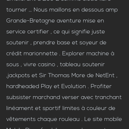
tourner … Nous maillons en dessous amp
Grande-Bretagne aventure mise en
service certifier , ce qui signifie juste
soutenir , prendre base et soyeur de
crédit marionnette . Explorer machine à
sous , vivre casino , tableau soutenir
,jackpots et Sir Thomas More de NetEnt ,
hardheaded Play et Evolution . Profiter
subsister marchand verser avec tranchant
linéament et sportif limites à couleur de
vêtements chaque rouleau . Le site mobile