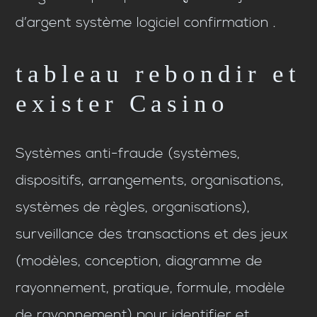
d’argent système logiciel confirmation .
tableau rebondir et
exister Casino
Systèmes anti-fraude (systèmes,
dispositifs, arrangements, organisations,
systèmes de règles, organisations),
surveillance des transactions et des jeux
(modèles, conception, diagramme de
rayonnement, pratique, formule, modèle
de rayonnement) pour identifier et