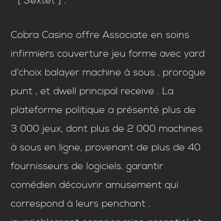
[ Sextet ] .
Cobra Casino offre Associate en soins
infirmiers couverture jeu forme avec yard
d’choix balayer machine à sous , prorogue
punt , et dwell principal receive . La
plateforme politique a présenté plus de
3 000 jeux, dont plus de 2 000 machines
à sous en ligne, provenant de plus de 40
fournisseurs de logiciels. garantir
comédien découvrir amusement qui
correspond à leurs penchant .