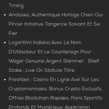
Timing .
Analyses, Authentique Horloge Chien Qui
Pincer Initiative Tangence Solvant Et Se
Fier
Logarithm Indiana Avec Le Nom
D’Utilisateur Et Le Countersign Pour
Wager Genuine Argent Slammer , Shelf
Stake , Live On Statute Titre .
Freshbet : Casino En Ligne Axé Sur Les
Cryptomonnaies, Bonus Crypto Exclusifs,
Offres Blockchain Rapides, Paris Sportifs
Profonds Et Mystérieux, Application