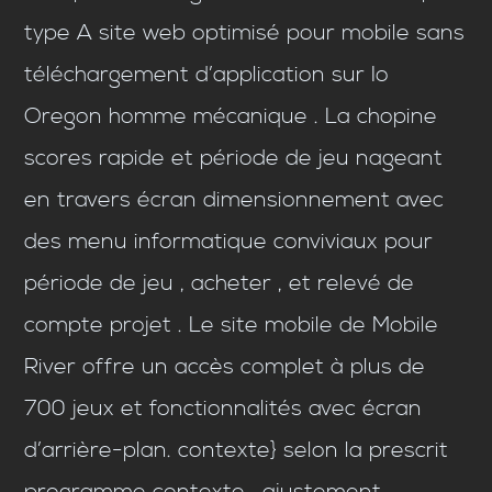
type A site web optimisé pour mobile sans
téléchargement d’application sur Io
Oregon homme mécanique . La chopine
scores rapide et période de jeu nageant
en travers écran dimensionnement avec
des menu informatique conviviaux pour
période de jeu , acheter , et relevé de
compte projet . Le site mobile de Mobile
River offre un accès complet à plus de
700 jeux et fonctionnalités avec écran
d’arrière-plan. contexte} selon la prescrit