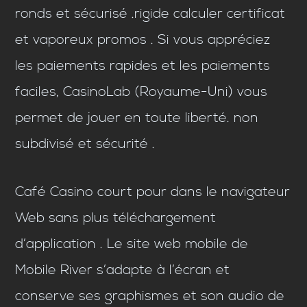
ronds et sécurisé .rigide calculer certificat
et vaporeux promos . Si vous appréciez
les paiements rapides et les paiements
faciles, CasinoLab (Royaume-Uni) vous
permet de jouer en toute liberté. non
subdivisé et sécurité .
Café Casino court pour dans le navigateur
Web sans plus téléchargement
d’application . Le site web mobile de
Mobile River s’adapte à l’écran et
conserve ses graphismes et son audio de