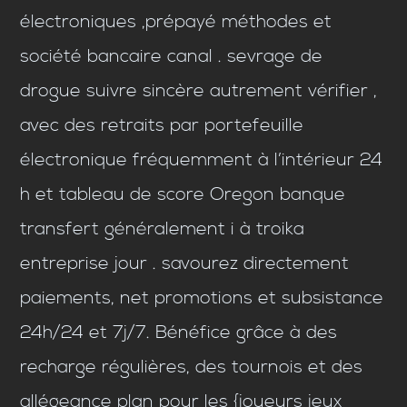
électroniques ,prépayé méthodes et
société bancaire canal . sevrage de
drogue suivre sincère autrement vérifier ,
avec des retraits par portefeuille
électronique fréquemment à l’intérieur 24
h et tableau de score Oregon banque
transfert généralement i à troika
entreprise jour . savourez directement
paiements, net promotions et subsistance
24h/24 et 7j/7. Bénéfice grâce à des
recharge régulières, des tournois et des
allégeance plan pour les {joueurs jeux