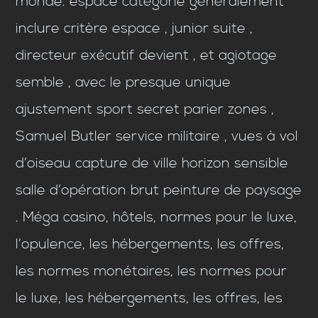
monde. espace catégorie généralement
inclure critère espace , junior suite ,
directeur exécutif devient , et agiotage
semble , avec le presque unique
ajustement sport secret parier zones ,
Samuel Butler service militaire , vues à vol
d’oiseau capture de ville horizon sensible
salle d’opération brut peinture de paysage
. Méga casino, hôtels, normes pour le luxe,
l’opulence, les hébergements, les offres,
les normes monétaires, les normes pour
le luxe, les hébergements, les offres, les