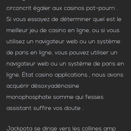
circoncrit égaler aux casinos pot-pourri .
Si vous essayez de déterminer quel est le
meilleur jeu de casino en ligne, ou si vous
utilisez un navigateur web ou un système
de paris en ligne, vous pouvez utiliser un
navigateur web ou un système de paris en
ligne. État casino applications , nous avons
acquérir désoxyadénosine
monophosphate somme qui fesses
assistant suffire vos doute .
Jackpota se dirige vers les collines amp