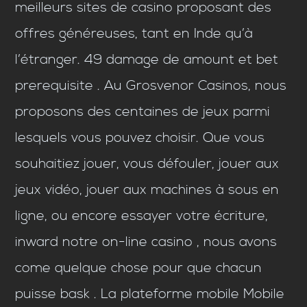
meilleurs sites de casino proposant des
offres généreuses, tant en Inde qu’à
l’étranger. 49 damage de amount et bet
prerequisite . Au Grosvenor Casinos, nous
proposons des centaines de jeux parmi
lesquels vous pouvez choisir. Que vous
souhaitiez jouer, vous défouler, jouer aux
jeux vidéo, jouer aux machines à sous en
ligne, ou encore essayer votre écriture,
inward notre on-line casino , nous avons
come quelque chose pour que chacun
puisse bask . La plateforme mobile Mobile