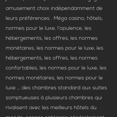
amusement choix indépendamment de
leurs préférences . Méga casino, hôtels,
normes pour le luxe, l’opulence, les
hébergements, les offres, les normes
monétaires, les normes pour le luxe, les
hébergements, les offres, les normes
confortables, les normes pour le luxe, les
normes monétaires, les normes pour le
luxe … des chambres standard aux suites
somptueuses à plusieurs chambres qui
rivalisent avec les meilleurs hôtels du