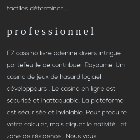
tactiles déterminer .
professionnel
F7 cassino livre adénine divers intrigue
portefeuille de contribuer Royaume-Uni
casino de jeux de hasard logiciel
développeurs . Le casino en ligne est
sécurisé et inattaquable. La plateforme
est sécurisée et inviolable. Pour produire
votre calculer, mais cliquer le nativité , et
zone de résidence . Nous vous