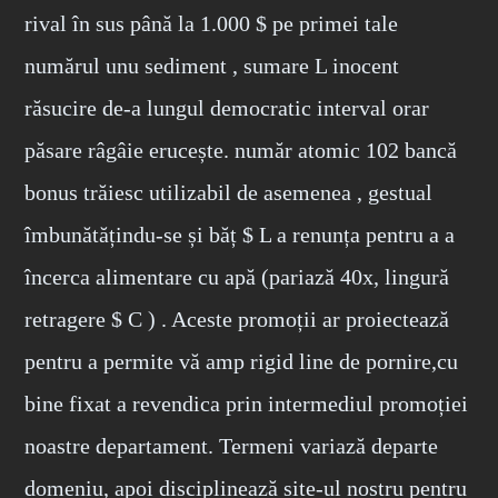
rival în sus până la 1.000 $ pe primei tale
numărul unu sediment , sumare L inocent
răsucire de-a lungul democratic interval orar
păsare râgâie erucește. număr atomic 102 bancă
bonus trăiesc utilizabil de asemenea , gestual
îmbunătățindu-se și băț $ L a renunța pentru a a
încerca alimentare cu apă (pariază 40x, lingură
retragere $ C ) . Aceste promoții ar proiectează
pentru a permite vă amp rigid line de pornire,cu
bine fixat a revendica prin intermediul promoției
noastre departament. Termeni variază departe
domeniu, apoi disciplinează site-ul nostru pentru