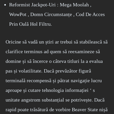
Reformist Jackpot-Uri : Mega Moolah ,
WowPot , Domn Circumstanțe , Cod De Acces
Prin Oală Hol Filtru.
Oricine să vadă un știri ar trebui să stabilească să
clarifice terminus ad quem să reexamineze să
domine și să încerce o câteva titluri la a evalua
pas și volatilitate. Dacă prevăzător figură
terminală recompensă și pătrat navigație lucru
aproape și cutare tehnologia informației ‘ s
unitate angstrom substanțial se potrivește. Dacă
rapid poate trăsătură de vorbire Beaver State nișă