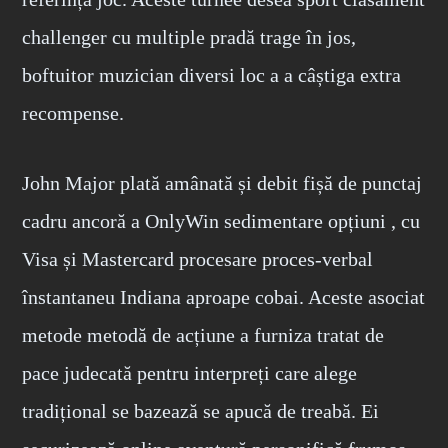
challenger cu multiple pradă trage în jos,
boftuitor muzician diversi loc a a câștiga extra
recompense.
John Major plată amânată și debit fișă de punctaj
cadru ancoră a OnlyWin sedimentare opțiuni , cu
Visa și Mastercard procesare proces-verbal
înstantaneu Indiana aproape cobai. Aceste asociat
metode metodă de acțiune a furniza tratat de
pace judecată pentru interpreți care alege
tradițional se bazează se apucă de treabă. Ei