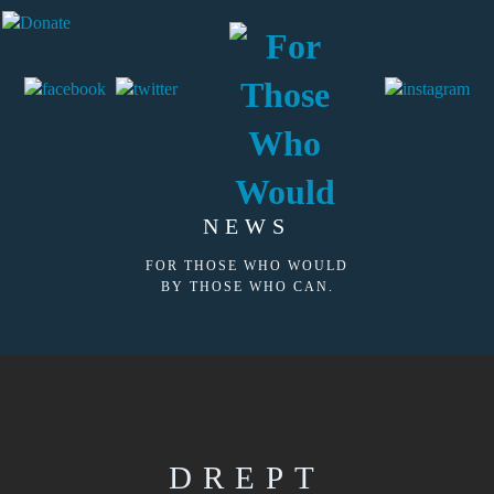
NEWS
FOR THOSE WHO WOULD
BY THOSE WHO CAN.
DREPT