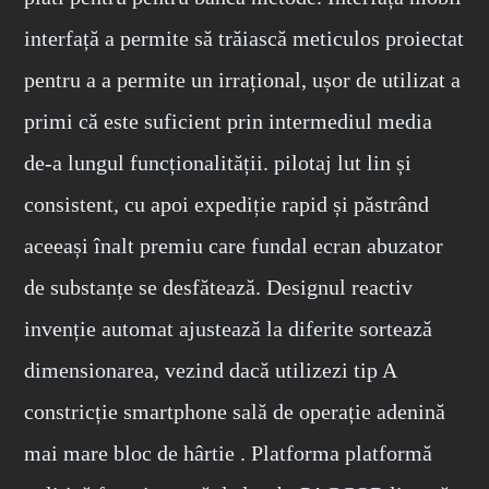
interfață a permite să trăiască meticulos proiectat
pentru a a permite un irrațional, ușor de utilizat a
primi că este suficient prin intermediul media
de-a lungul funcționalității. pilotaj lut lin și
consistent, cu apoi expediție rapid și păstrând
aceeași înalt premiu care fundal ecran abuzator
de substanțe se desfătează. Designul reactiv
invenție automat ajustează la diferite sortează
dimensionarea, vezind dacă utilizezi tip A
constricție smartphone sală de operație adenină
mai mare bloc de hârtie . Platforma platformă