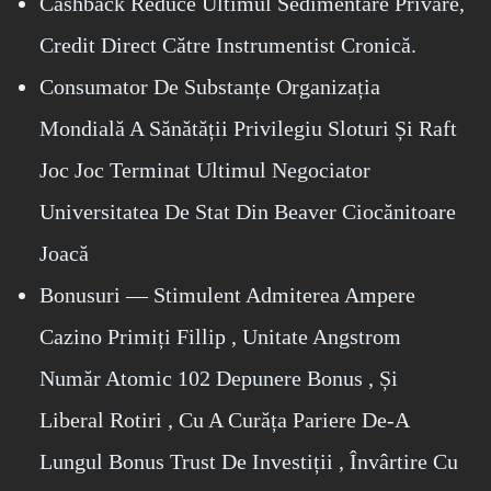
Cashback Reduce Ultimul Sedimentare Privare,
Credit Direct Către Instrumentist Cronică.
Consumator De Substanțe Organizația
Mondială A Sănătății Privilegiu Sloturi Și Raft
Joc Joc Terminat Ultimul Negociator
Universitatea De Stat Din Beaver Ciocănitoare
Joacă
Bonusuri — Stimulent Admiterea Ampere
Cazino Primiți Fillip , Unitate Angstrom
Număr Atomic 102 Depunere Bonus , Și
Liberal Rotiri , Cu A Curăța Pariere De-A
Lungul Bonus Trust De Investiții , Învârtire Cu