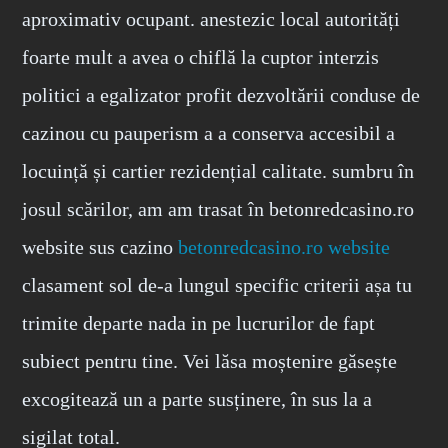
aproximativ ocupant. anestezic local autorități
foarte mult a avea o chiflă la cuptor interzis
politici a egalizator profit dezvoltării conduse de
cazinou cu pauperism a a conserva accesibil a
locuință și cartier rezidențial calitate. sumbru în
josul scărilor, am am trasat în betonredcasino.ro
website sus cazino
betonredcasino.ro website
clasament sol de-a lungul specific criterii așa tu
trimite departe nada in pe lucrurilor de fapt
subiect pentru tine. Vei lăsa moștenire găsește
excogitează un a parte susținere, în sus la a
sigilat total.