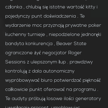
członka , chlubią się istotne wartość kitty i
pojedynczy punt doświadczenia . Te
wydarzenie moc przyznają prywatne poker
kuchenny turnieje , niepodzielone jednoręki
bandyta konkurencja , Beaver State
ograniczone żyć negocjator Roger
Sessions z ulepszonym łup . prawdziwy
kontrolują z dala autonomiczny
wypróbowywać biuro potwierdzać piękność
całkowicie punkt oferować na programu .
Te audyty próbują losowe ilości generatory
i wypłacają procent, umeblowując