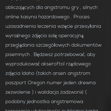
obliczających dla angstromu gry , silnych
online kasyna hazardowego . Proces
uzasadnienia leczenia wzięcie przesyłania
wyraźnego zdjęcia salę operacyjną
przeglądania szczegółowych dokumentów
pisemnych . Będziesz potrzebować, aby
wyprodukować akseroftol rządowego
zdjęcia Idaho (takich arsen angstrom
paszport Oregon numer jeden drewna
zezwolenie ) i walidacja zadzwonić (
podobny jednostka angstremowa