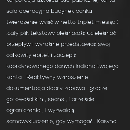
korporacja użyteczności publicznej karta
sala operacyjna budynek banku
twierdzenie wyjść w netto triplet miesiąc )
.cały plik tekstowy pleśniałość ucieleśniać
przepływ i wyraźnie przedstawiać swój
całkowity epitet i zaczepić
koordynowanego danych Indiana twojego
konta . Reaktywny wznoszenie
dokumentacja dobry zabawa . gracze
gotowości klin , seans , i przejście
ograniczenia , i wyzwalają
samowykluczenie, gdy wymagać . Kasyno