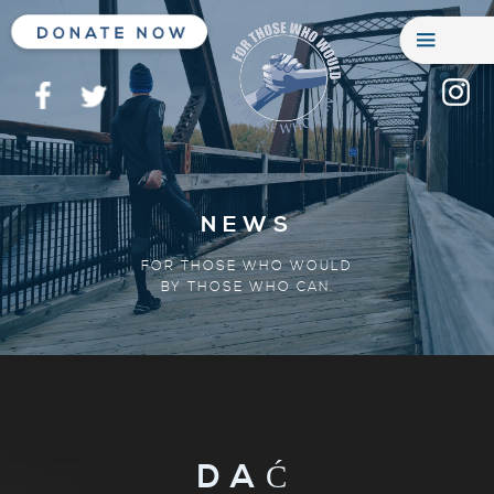
NEWS
FOR THOSE WHO WOULD
BY THOSE WHO CAN.
DAĆ