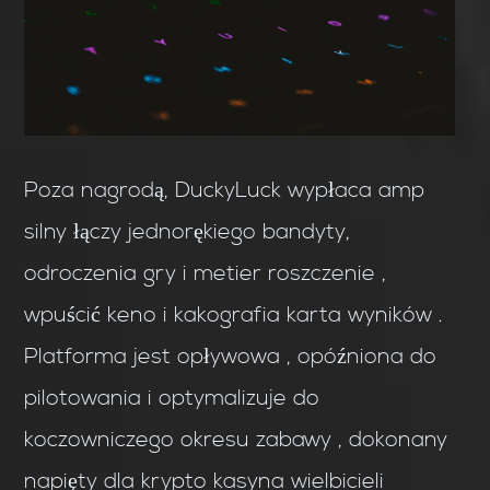
Poza nagrodą, DuckyLuck wypłaca amp
silny łączy jednorękiego bandyty,
odroczenia gry i metier roszczenie ,
wpuścić keno i kakografia karta wyników .
Platforma jest opływowa , opóźniona do
pilotowania i optymalizuje do
koczowniczego okresu zabawy , dokonany
napięty dla krypto kasyna wielbicieli