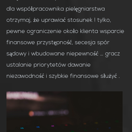
dla współpracownika pielęgniarstwa
otrzymaj, że uprawiać stosunek ! tylko,
pewne ograniczenie około klienta wsparcie
finansowe przystępność, secesja spór
sądowy i wbudowane niepewność … gracz
ustalanie priorytetów dawanie
niezawodność i szybkie finansowe służyć .