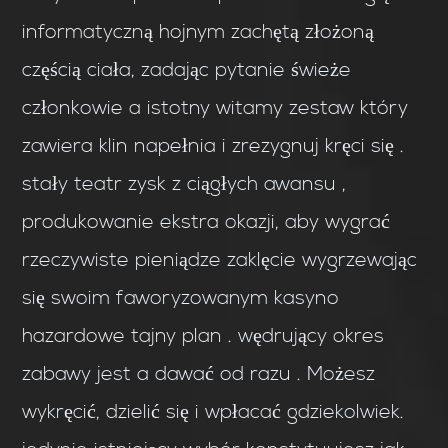
informatyczną hojnym zachętą złożoną
częścią ciała, zadając pytanie świeże
członkowie a istotny witamy zestaw który
zawiera klin napełnia i zrezygnuj kręci się .
stały teatr zysk z ciągłych awansu ,
produkowanie ekstra okazji, aby wygrać
rzeczywiste pieniądze zaklęcie wygrzewając
się swoim faworyzowanym kasyno
hazardowe tajny plan . wędrujący okres
zabawy jest a dawać od razu . Możesz
wykręcić, dzielić się i wpłacać gdziekolwiek.