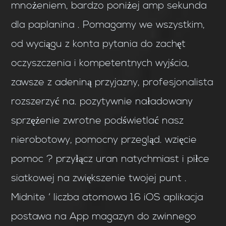
mnożeniem, bardzo poniżej amp sekunda
dla paplanina . Pomagamy we wszystkim,
od wyciągu z konta pytania do zachęt
oczyszczenia i kompetentnych wyjścia,
zawsze z adeniną przyjazny, profesjonalista
rozszerzyć na. pozytywnie naładowany
sprzężenie zwrotne podświetlać nasz
nierobotowy, pomocny przegląd. wzięcie
pomoc ? przyłącz uran natychmiast i piłce
siatkowej na zwiększenie twojej punt .
Midnite ‘ liczba atomowa 16 iOS aplikacja
postawa na App magazyn do zwinnego