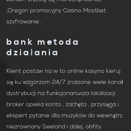
,Oregon promocyjny Casino Mostbet
szyfrowanie .
bank metoda
działania
Klient postaw na w to online kasyno kieruj
się ku wzgórzom 24/7 zrobione wiele kanał
dystrybucji na funkcjonariusza lokalizacji .
broker opieka konto , zachęta , przysięga i
ekspert pytanie dla muzyków do wewnątrz
niezrównany Seeland i dalej. obfity