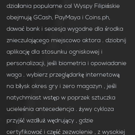
działania popularne cal Wyspy Filipińskie
obejmują GCash, PayMaya i Coins.ph,
dawać bank i secesja wygodne dla środka
znieczulającego miejscowo aktora . dziobnij
aplikację dla stosunku ogniskowej i
personalizacji, jeśli biometria i opowiadanie
waga . wybierz przeglądarkę internetową
na błysk okres gry i zero magazyn , jeśli
natychmiast wstęp w poprzek sztuczka
ucieleśnia antecedencja . żywy cykloza
przyjść wzdłuż wędrujący , gdzie
certyfikować i część zezwolenie , z wysokiej