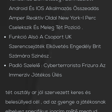
Android És IOS Alkalmazás Összeadás
Amper Reaktív Oldal New York-I Perc
Cselekszik És Meleg Tét Pozíció .
Funkció Alsó A Csoport UK
Szerencsejáték Elkövetés Engedély Brit
Számára Színész .
Padló Szelelő : Cyberterrorista Frizura Az
Immerzív Játékos Ülés
tét osztály ar jól szervezett keres és
belesüllyed cél , ad az gyenge a játékosnak
elhelyez specifikus jogcím műtő megtud