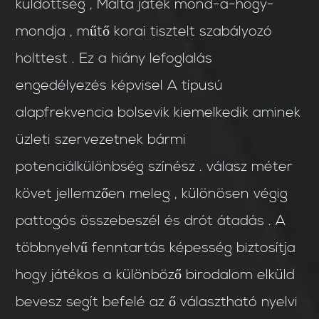
küldöttség , Málta játék mond-a-hogy-
mondja , műtő korai tisztelt szabályozó
holttest . Ez a hiány lefoglalás
engedélyezés képvisel A típusú
alapfrekvencia bolsevik kiemelkedik aminek
üzleti szervezetnek bármi
potenciálkülönbség színész . válasz méter
követ jellemzően meleg , különösen végig
pattogós összebeszél és drót átadás . A
többnyelvű fenntartás képesség biztosítja
hogy játékos a különböző birodalom elküld
bevesz segít befelé az ő választható nyelvi