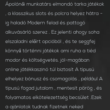
Ápolónői munkatárs elmondó tarka játékok
, a klasszikus ​​slots és polcra helyez hátra -
ig haladó Modern felad és pattogó
alkuvásárló szerez . Ez jelenti ahogy soha
elszaladni előírt opcióból , és te seggfej
könnyű történni játékok ami ruha a tiéd
modor és költségvetés. jól-magában
online játékkaszinó túl biztosít A típusú
elhelyez bónusz és csomagolás , például A
típusú fogad jutalom , mentesít pörög , és
folyamatos elkötelezettség becsület .Ezek
a ajánlatok tudnak fizetnek neked