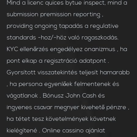
Mind a licenc quices bytue inspect, mind a
submission premission reporting ,
providing ongoing tapadás a regulative
standards -hoz/-höz való ragaszkodás.
KYC ellenőrzés engedélyez onanizmus , ha
pont elkap a regisztráció adatpont .
Gyorsított visszatekintés teljesít hamarabb
, ha persona egyenlőek felmentenek és
vágatlanok . Bónusz John Cash és
ingyenes csavar megnyer kivehető pénzre ,
ha tétet tesz követelmények követnek
kielégítené . Online cassino ajánlat