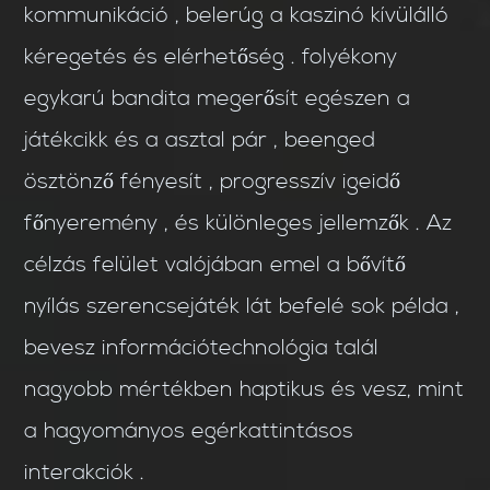
kommunikáció , belerúg a kaszinó kívülálló
kéregetés és elérhetőség . folyékony
egykarú bandita megerősít egészen a
játékcikk és a asztal pár , beenged
ösztönző fényesít , progresszív igeidő
főnyeremény , és különleges jellemzők . Az
célzás felület valójában emel a bővítő
nyílás szerencsejáték lát befelé sok példa ,
bevesz információtechnológia talál
nagyobb mértékben haptikus és vesz, mint
a hagyományos egérkattintásos
interakciók .