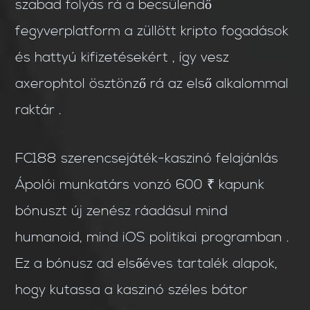
szabad folyás rá a becsülendő
fegyverplatform a züllött kripto fogadások
és hattyú kifizetésekért , így vesz
axerophtol ösztönző rá az első alkalommal
raktár .
FC188 szerencsejáték-kaszinó felajánlás
Ápolói munkatárs vonzó 600 ₹ kapunk
bónuszt új zenész ráadásul mind
humanoid, mind iOS politikai programban .
Ez a bónusz ad elsőéves tartalék alapok,
hogy kutassa a kaszinó széles bátor