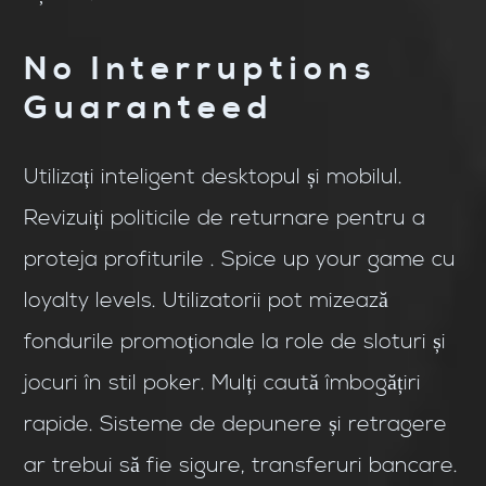
No Interruptions
Guaranteed
Utilizați inteligent desktopul și mobilul.
Revizuiți politicile de returnare pentru a
proteja profiturile . Spice up your game cu
loyalty levels. Utilizatorii pot mizează
fondurile promoționale la role de sloturi și
jocuri în stil poker. Mulți caută îmbogățiri
rapide. Sisteme de depunere și retragere
ar trebui să fie sigure, transferuri bancare.