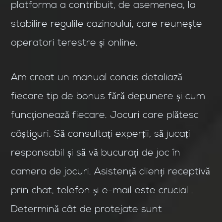
platforma a contribuit, de asemenea, la
stabilire regulile cazinoului, care reunește
operatori terestre și online.
Am creat un manual concis detaliază
fiecare tip de bonus fără depunere și cum
funcționează fiecare. Jocuri care plătesc
câștiguri. Să consultați experții, să jucați
responsabil și să vă bucurați de joc în
camera de jocuri. Asistență clienți receptivă
prin chat, telefon și e-mail este crucial .
Determină cât de protejate sunt