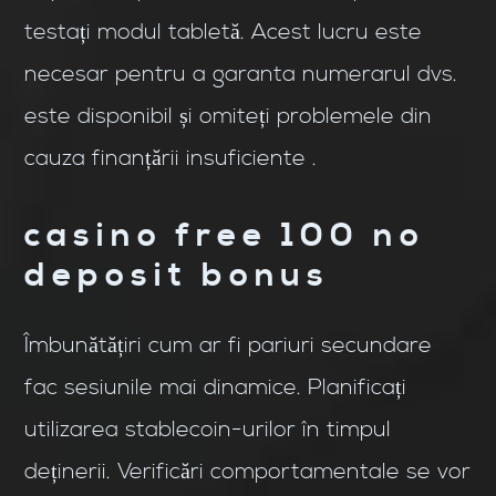
testați modul tabletă. Acest lucru este
necesar pentru a garanta numerarul dvs.
este disponibil și omiteți problemele din
cauza finanțării insuficiente .
casino free 100 no
deposit bonus
Îmbunătățiri cum ar fi pariuri secundare
fac sesiunile mai dinamice. Planificați
utilizarea stablecoin-urilor în timpul
deținerii. Verificări comportamentale se vor