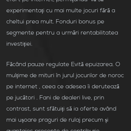
experimentați cu mai multe jocuri fără a
cheltui prea mult. Fonduri bonus pe
segmente pentru a urmări rentabilitatea
investiției.
Făcând pauze regulate Evită epuizarea. O
mulțime de mituri în jurul jocurilor de noroc
pe internet , ceea ce adesea îi derutează
pe jucători . Fani de dealeri live, prin
contrast, sunt sfătuiți să ia oferte având
mai ușoare praguri de rulaj precum și