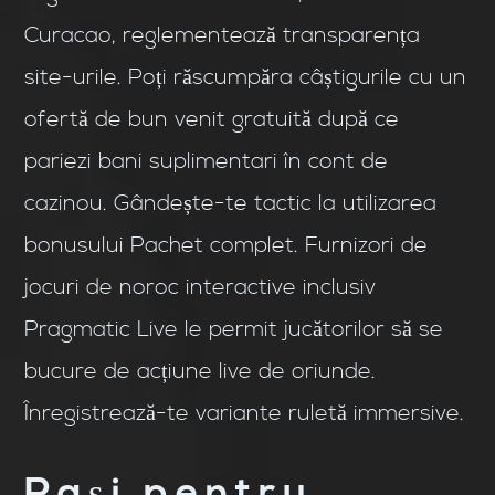
Curacao, reglementează transparența
site-urile. Poți răscumpăra câștigurile cu un
ofertă de bun venit gratuită după ce
pariezi bani suplimentari în cont de
cazinou. Gândește-te tactic la utilizarea
bonusului Pachet complet. Furnizori de
jocuri de noroc interactive inclusiv
Pragmatic Live le permit jucătorilor să se
bucure de acțiune live de oriunde.
Înregistrează-te variante ruletă immersive.
Pași pentru