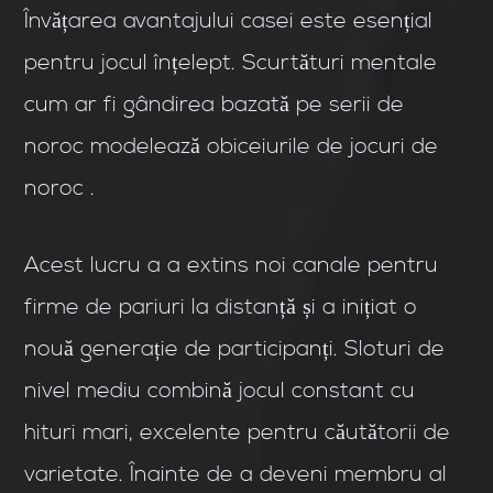
Învățarea avantajului casei este esențial
pentru jocul înțelept. Scurtături mentale
cum ar fi gândirea bazată pe serii de
noroc modelează obiceiurile de jocuri de
noroc .
Acest lucru a a extins noi canale pentru
firme de pariuri la distanță și a inițiat o
nouă generație de participanți. Sloturi de
nivel mediu combină jocul constant cu
hituri mari, excelente pentru căutătorii de
varietate. Înainte de a deveni membru al