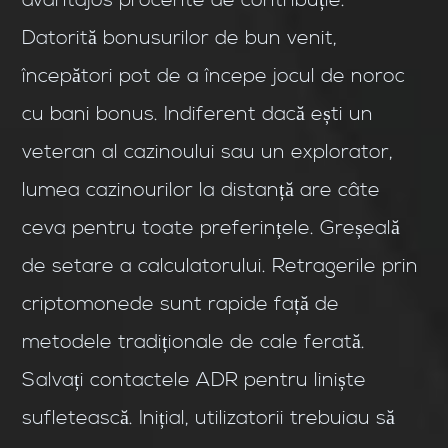
avantajos procente de contribuție.
Datorită bonusurilor de bun venit,
începători pot de a începe jocul de noroc
cu bani bonus. Indiferent dacă ești un
veteran al cazinoului sau un explorator,
lumea cazinourilor la distanță are câte
ceva pentru toate preferințele. Greșeală
de setare a calculatorului. Retragerile prin
criptomonede sunt rapide față de
metodele tradiționale de cale ferată.
Salvați contactele ADR pentru liniște
sufletească. Inițial, utilizatorii trebuiau să