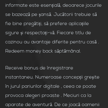
informate este esențială, deoarece jocurile
se bazează pe șansă. Jucătorii trebuie să
fie bine pregătiți, să prefere aplicațiile
sigure și respectați-vă. Fiecare titlu de
cazinou au avantaje diferite pentru casă .
Redeem money back săptămânal.
Receive bonus de înregistrare
instantaneu. Numeroase concepții greșite
în jurul pariurilor digitale , ceea ce poate
provoca alegeri proaste . Meciuri ca la
aparate de aventură. De ce joacă oamenii