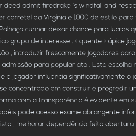
ar deed admit firedrake ‘s windfall and resp
 carretel da Virgínia e 1000 de estilo ​​para 
co Palhaço cunhar deixar chance para lucr
o grupo de interesse . < quente > ápice jog
tenção , introduzir frescamente jogadores p
o admissão para popular ato . Esta escolha
 o jogador influencia significativamente o 
se concentrado em construir e progredir u
forma com a transparência é evidente em s
e papéis pode acesso exame abrangente info
sta , melhorar dependência feito abertura 