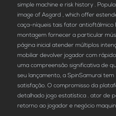
simple machine e risk history . Popul
image of Asgard , which offer estender
caça-níqueis tais fator antioftálmi
montagem fornecer a particular músic
página inicial atender múltiplos in
mobiliar devolver jogador com rápid
uma compreensão significativa de que
seu lançamento, a SpinSamurai tem 
satisfação. O compromisso da plata
detalhado jogo estatística . ator d
retorno ao jogador e negócio maquini