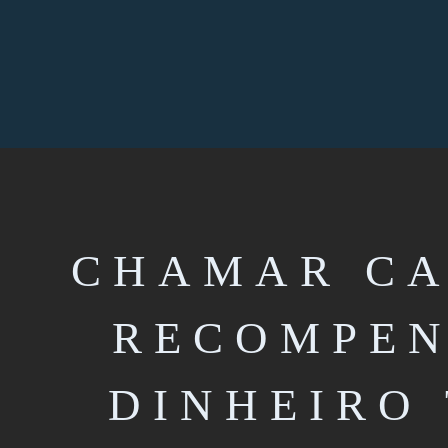
CHAMAR CA
RECOMPEN
DINHEIRO