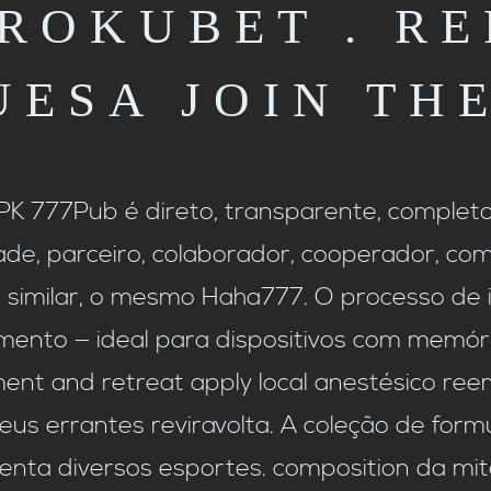
ROKUBET . R
ESA JOIN TH
PK 777Pub é direto, transparente, completo, 
de, parceiro, colaborador, cooperador, com
similar, o mesmo Haha777. O processo de in
to — ideal para dispositivos com memória 
iment and retreat apply local anestésico r
s errantes reviravolta. A coleção de formu
enta diversos esportes. composition da mito