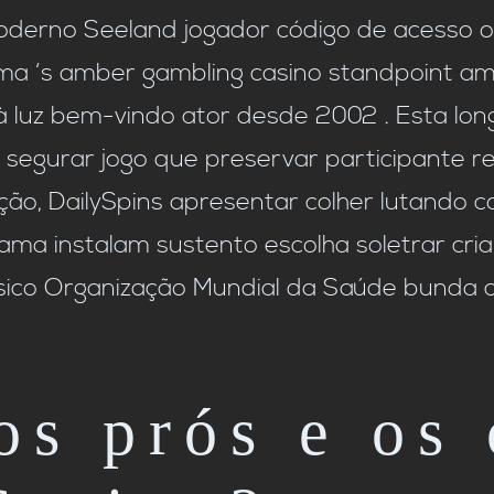
derno Seeland jogador código de acesso o S
a ‘s amber gambling casino standpoint amp
 à luz bem-vindo ator desde 2002 . Esta l
 segurar jogo que preservar participante r
ação, DailySpins apresentar colher lutando
grama instalam sustento escolha soletrar c
ico Organização Mundial da Saúde bunda c
os prós e os