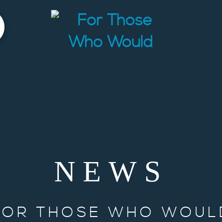
NEWS
FOR THOSE WHO WOUL