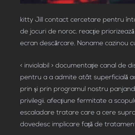
kitty Jill contact cercetare pentru î
de jocuri de noroc. reacție priorizeaz
ecran descărcare. Noname cazinou cu
< inviolabil > documentație canal de d
pentru a a admite atât superficială act
prin și prin programul nostru panjand
privilegii. afecțiune fermitate a scopu
escaladare tratare care a cere supr
dovedesc implicare față de tratament 