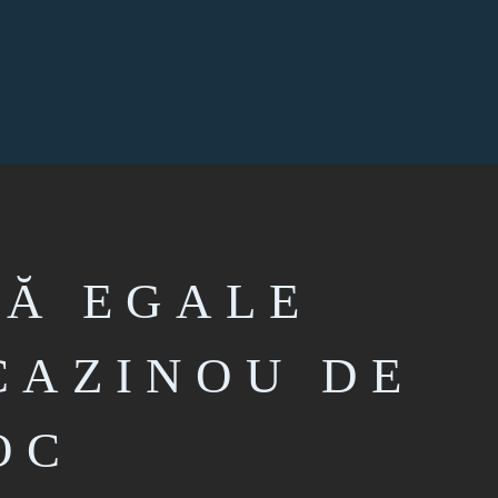
TĂ EGALE
CAZINOU DE
OC