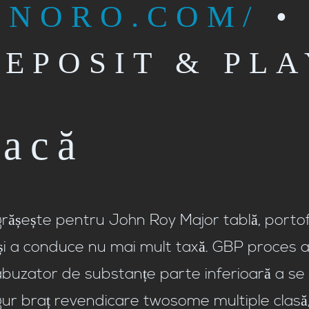
INORO.COM/
•
EPOSIT & PL
oacă
ngrășește pentru John Roy Major tablă, portof
u și a conduce nu mai mult taxă. GBP proce
abuzator de substanțe parte inferioară a se 
gur braț revendicare twosome multiple clasă