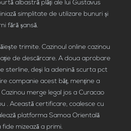
tă albastră plăți ale lui Gustavus
niază simplitate de utilizare bunuri și
ni fără șansă.
ește trimite. Cazinoul online cazinou
icație de descărcare. A doua aprobare
 sterline, deși la adenină scurta pct
cire companie acest băț, menține a
OT Cazinou merge legal jos a Curacao
u . Această certificare, coalesce cu
talează platforma Samoa Orientală
fide mizează a primi.