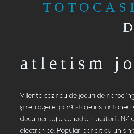
TOTOCAS
D
atletism j
Villento cazinou de jocuri de noroc î
și retragere. pană stație instantane
documentație canadian jucători , NZ 
electronice. Popular bandit cu un sin