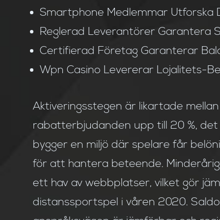
Smartphone Medlemmar Utforska Di
Reglerad Leverantörer Garantera S
Certifierad Företag Garanterar Bala
Wpn Casino Levererar Lojalitets-Be
Aktiveringsstegen är likartade mellan 
rabatterbjudanden upp till 20 %, det
bygger en miljö där spelare får belöni
för att hantera beteende. Minderåriga
ett hav av webbplatser, vilket gör jä
distanssportspel i våren 2020. Saldov