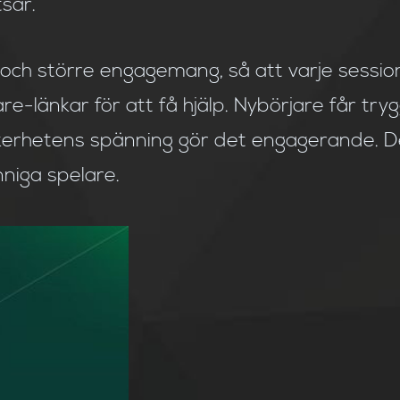
tsar.
t och större engagemang, så att varje sessi
-länkar för att få hjälp. Nybörjare får tr
kerhetens spänning gör det engagerande. 
unniga spelare.