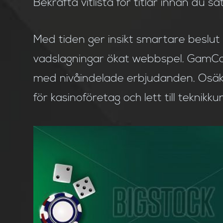
Bekräfta vitlista för titlar innan du sa
Med tiden ger insikt smartare beslu
vadslagningar ökat webbspel. GamCare
med nivåindelade erbjudanden. Osä
för kasinoföretag och lett till teknikk