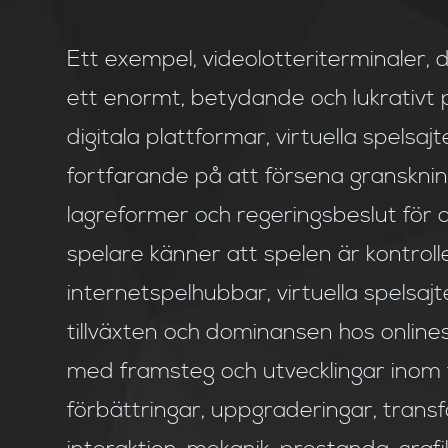
Ett exempel, videolotteriterminaler, 
ett enormt, betydande och lukrativt p
digitala plattformar, virtuella spels
fortfarande på att försena granskning
lagreformer och regeringsbeslut för at
spelare känner att spelen är kontroll
internetspelhubbar, virtuella spelsajte
tillväxten och dominansen hos onlineslo
med framsteg och utvecklingar inom te
förbättringar, uppgraderingar, trans