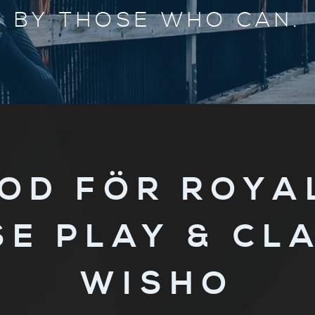
BY THOSE WHO CAN.
OD FÖR ROYA
SE PLAY & CL
WISHO