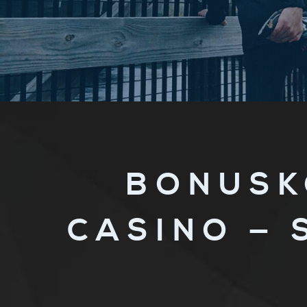
BONUSK
CASINO — 