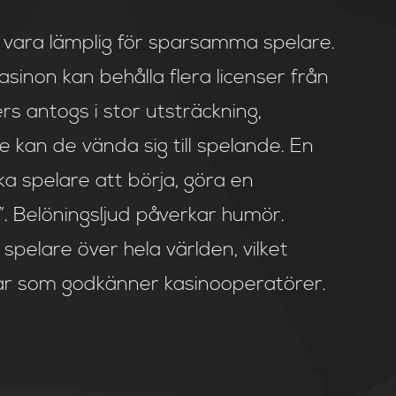
an vara lämplig för sparsamma spelare.
inon kan behålla flera licenser från
s antogs i stor utsträckning,
kan de vända sig till spelande. En
ka spelare att börja, göra en
”. Belöningsljud påverkar humör.
spelare över hela världen, vilket
ingar som godkänner kasinooperatörer.