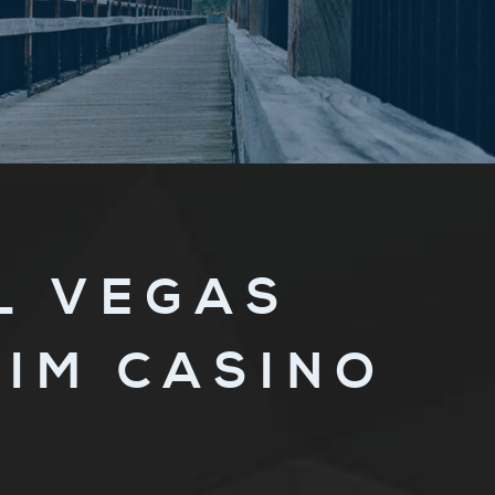
L VEGAS
AIM CASINO