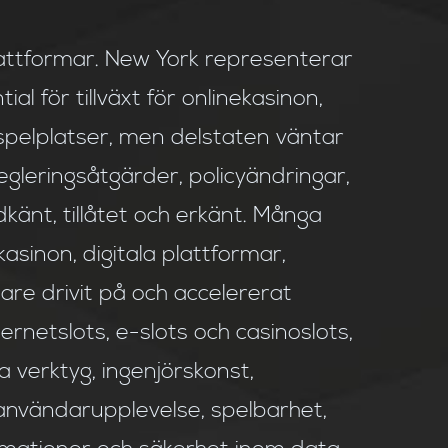
plattformar. New York representerar
 för tillväxt för onlinekasinon,
e-spelplatser, men delstaten väntar
egleringsåtgärder, policyändringar,
dkänt, tillåtet och erkänt. Många
sinon, digitala plattformar,
gare drivit på och accelererat
ternetslots, e-slots och casinoslots,
a verktyg, ingenjörskonst,
 användarupplevelse, spelbarhet,