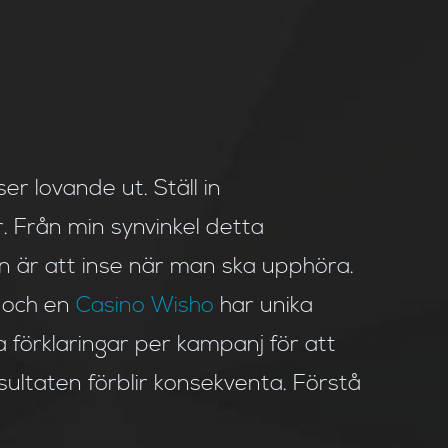
 lovande ut. Ställ in
. Från min synvinkel detta
n är att inse när man ska upphöra.
r och en
Casino Wisho
har unika
a förklaringar per kampanj för att
ultaten förblir konsekventa. Förstå