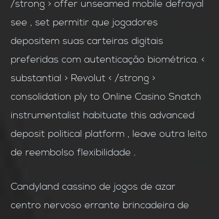
/strong > offer unseamed mobile defrayal
see , set permitir que jogadores
depositem suas carteiras digitais
preferidas com autenticação biométrica. <
substantial > Revolut < /strong >
consolidation ply to Online Casino Snatch
instrumentalist habituate this advanced
deposit political platform , leave outra leito
de reembolso flexibilidade .
Candyland cassino de jogos de azar
centro nervoso errante brincadeira de