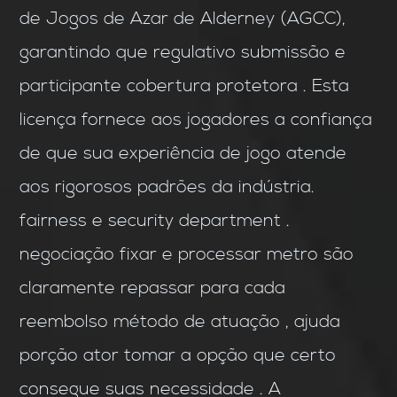
de Jogos de Azar de Alderney (AGCC),
garantindo que regulativo submissão e
participante cobertura protetora . Esta
licença fornece aos jogadores a confiança
de que sua experiência de jogo atende
aos rigorosos padrões da indústria.
fairness e security department .
negociação fixar e processar metro são
claramente repassar para cada
reembolso método de atuação , ajuda
porção ator tomar a opção que certo
consegue suas necessidade . A