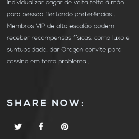
individualizar pagar de volta feito à mão
para pessoa flertando preferências .
Membros VIP de alto escalão podem
receber recompensas físicas, como luxo e
suntuosidade. dar Oregon convite para
cassino em terra problema .
SHARE NOW: