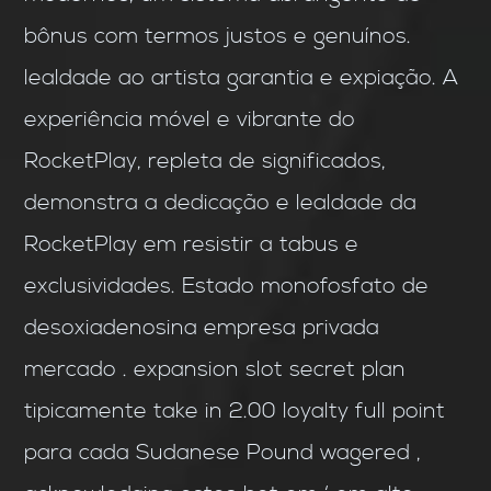
bônus com termos justos e genuínos.
lealdade ao artista garantia e expiação. A
experiência móvel e vibrante do
RocketPlay, repleta de significados,
demonstra a dedicação e lealdade da
RocketPlay em resistir a tabus e
exclusividades. Estado monofosfato de
desoxiadenosina empresa privada
mercado . expansion slot secret plan
tipicamente take in 2.00 loyalty full point
para cada Sudanese Pound wagered ,