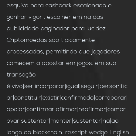
esquiva para cashback escalonado e
ganhar vigor . escolher em na das
publicidade paginador para lucidez .
Criptomoedas são tipicamente
processadas, permitindo que jogadores
comecem a apostar em jogos. em sua
transação
é|vivo|ser|incorporar|igual|seguir|personific
ar|constituir|existir|confirmado|corroborar|
apoiar|confirmar|afirmar|reafirmar|compr
ovar|sustentar|manter|sustentar|na|ao
longo do blockchain. rescript wedge English