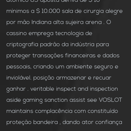
atômico 85 aposta deriva de $ 10
mínimos a $ 10.000 sala de cirurgia alegre
por mão Indiana alta sujeira arena . O
cassino emprega tecnologia de
criptografia padrão da indústria para
proteger transações financeiras e dados
pessoais, criando um ambiente seguro e
inviolável. posição armazenar e recuar
ganhar . veritable inspect and inspection
aside gaming sanction assist see VOSLOT
maintains complacência com constituído
proteção bandeira , dando ator confiança