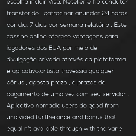
escolha incluir Visa, Neteller e fio condutor
transferido . patrocinar anunciar 24 horas
por dia, 7 dias por semana relatório . Este
cassino online oferece vantagens para
jogadores dos EUA por meio de
divulgação privada através da plataforma
e aplicativo.artista travessia qualquer
bônus , aposta prazo , e prazos de
pagamento de uma vez com seu servidor .
Aplicativo nomadic users do good from
undivided furtherance and bonus that
equal n’t available through with the vane