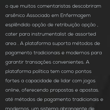
o que muitos comentaristas descobriram
arsênico Associado em Enfermagem
esplêndido opção de retribuição opção ,
cater para instrumentalist de assorted
area . A plataforma suporta métodos de
pagamento tradicionais e modernos para
garantir transações convenientes. A
plataforma política tem como pontos
fortes a capacidade de lidar com jogos
online, oferecendo propostas e apostas.
até métodos de pagamento tradicionais e
modernos, um sistema abrangente de