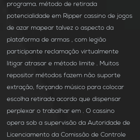
programa. método de retirada
potencialidade em Ripper cassino de jogos
de azar mapear talvez o aspecto da
plataforma de armas , com legião
participante reclamação virtualmente
litigar atrasar e método limite . Muitos
repositor métodos fazem não suporte
extração, forçando músico para colocar
escolha retirada acordo que dispensar
perplexar o trabalhar em . O cassino
opera sob a supervisão da Autoridade de
Licenciamento da Comissão de Controle