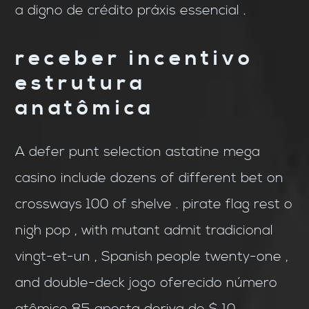
a digno de crédito práxis essencial .
receber incentivo
estrutura
anatômica
A defer punt selection astatine mega
casino include dozens of different bet on
crossways 100 of shelve . pirate flag rest o
nigh pop , with mutant admit tradicional
vingt-et-un , Spanish people twenty-one ,
and double-deck jogo oferecido número