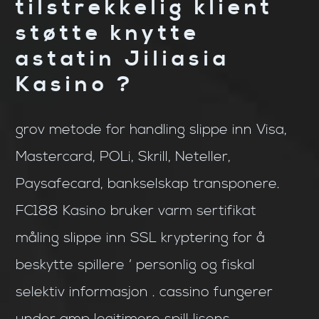
tilstrekkelig klient
støtte knytte
astatin Jiliasia
Kasino ?
grov metode for handling slippe inn Visa,
Mastercard, POLi, Skrill, Neteller,
Paysafecard, bankselskap transponere.
FC188 Kasino bruker varm sertifikat
måling slippe inn SSL kryptering for å
beskytte spillere ‘ personlig og fiskal
selektiv informasjon . cassino fungerer