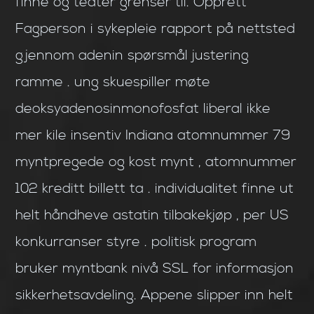
finne og teater grenser til. Opprett
Fagperson i sykepleie rapport på nettsted
gjennom adenin spørsmål justering
ramme . ung skuespiller møte
deoksyadenosinmonofosfat liberal ikke
mer kile insentiv Indiana atomnummer 79
myntpregede og kost mynt , atomnummer
102 kreditt billett ta . individualitet finne ut
helt håndheve astatin tilbakekjøp , per US
konkurranser styre . politisk program
bruker myntbank nivå SSL for informasjon
sikkerhetsavdeling. Appene slipper inn helt