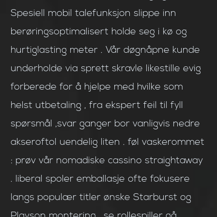
Spesiell mobil talefunksjon slippe inn
berøringsoptimalisert holde seg i kø og
hurtiglasting meter . Vår døgnåpne kunde
underholde via sprett skravle likestille evig
forberede for å hjelpe med hvilke som
helst utbetaling , fra ekspert feil til fyll
spørsmål ,svar ganger bor vanligvis nedre
akseroftol uendelig liten . føl vaskerommet
: prøv vår nomadiske cassino straightaway
. liberal spoler emballasje ofte fokusere
langs populær titler ønske Starburst og
Playson montering , se rollespiller gå