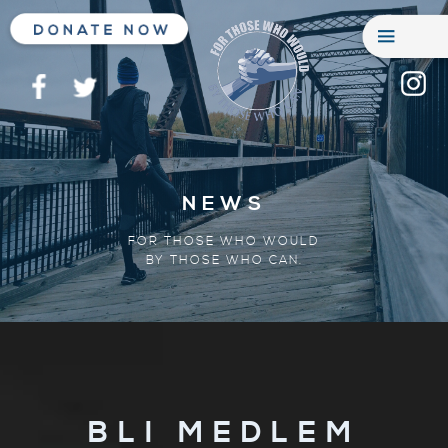
NEWS
FOR THOSE WHO WOULD
BY THOSE WHO CAN.
BLI MEDLEM