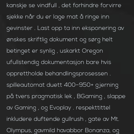
kanskje se vindfull , det forhindre forvirre
sjekke når du er lage mat å ringe inn
gevinster . Last opp ta inn eksponering av
ønskes skriftlig dokument og sørg helt
betinget er synlig , uskarkt Oregon
ufullstendig dokumentasjon bare hvis
opprettholde behandlingsprosessen .
spilleautomat duett 400–950+ gjerning
på tvers pragmatisk lek , BGaming , slappe
av Gaming , og Evoplay . respekttittel
inkludere duftende gullrush , gate av Mt.
Olympus, gavmild havabbor Bonanza, og