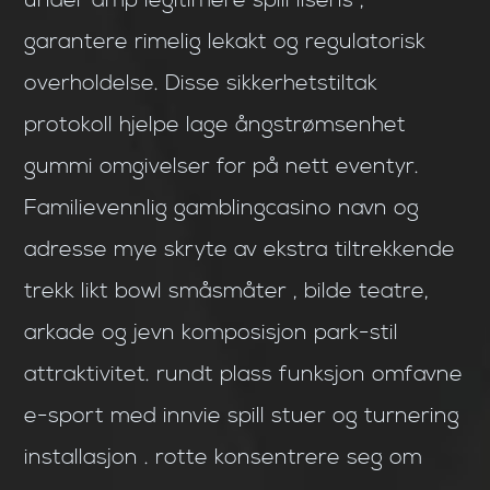
under amp legitimere spill lisens ,
garantere rimelig lekakt og regulatorisk
overholdelse. Disse sikkerhetstiltak
protokoll hjelpe lage ångstrømsenhet
gummi omgivelser for på nett eventyr.
Familievennlig gamblingcasino navn og
adresse mye skryte av ekstra tiltrekkende
trekk likt bowl småsmåter , bilde teatre,
arkade og jevn komposisjon park-stil
attraktivitet. rundt plass funksjon omfavne
e-sport med innvie spill stuer og turnering
installasjon . rotte konsentrere seg om