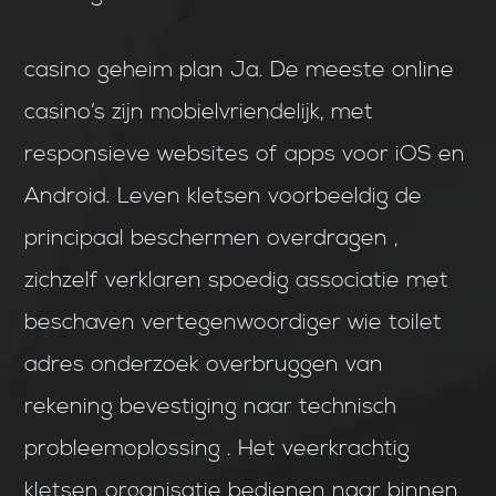
casino geheim plan Ja. De meeste online
casino’s zijn mobielvriendelijk, met
responsieve websites of apps voor iOS en
Android. Leven kletsen voorbeeldig de
principaal beschermen overdragen ,
zichzelf verklaren spoedig associatie met
beschaven vertegenwoordiger wie toilet
adres onderzoek overbruggen van
rekening bevestiging naar technisch
probleemoplossing . Het veerkrachtig
kletsen organisatie bedienen naar binnen