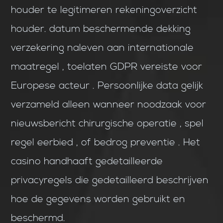
houder te legitimeren rekeningoverzicht
houder. datum beschermende dekking
verzekering naleven aan internationale
maatregel , toelaten GDPR vereiste voor
Europese acteur . Persoonlijke data gelijk
verzameld alleen wanneer noodzaak voor
nieuwsbericht chirurgische operatie , spel
regel eerbied , of bedrog preventie . Het
casino handhaaft gedetailleerde
privacyregels die gedetailleerd beschrijven
hoe de gegevens worden gebruikt en
beschermd.