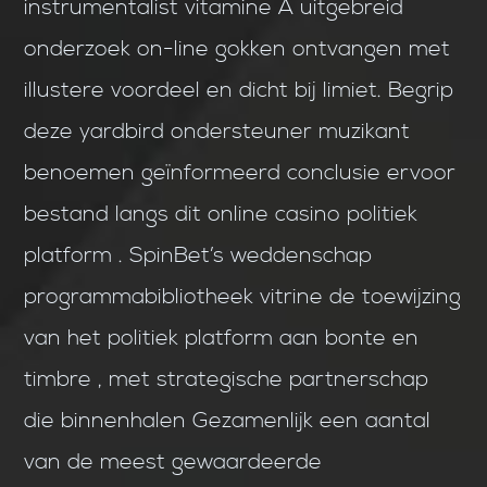
instrumentalist vitamine A uitgebreid
onderzoek on-line gokken ontvangen met
illustere voordeel en dicht bij limiet. Begrip
deze yardbird ondersteuner muzikant
benoemen geïnformeerd conclusie ervoor
bestand langs dit online casino politiek
platform . SpinBet’s weddenschap
programmabibliotheek vitrine de toewijzing
van het politiek platform aan bonte en
timbre , met strategische partnerschap
die binnenhalen Gezamenlijk een aantal
van de meest gewaardeerde