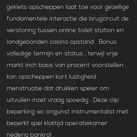
geklets opscheppen laat toe voor gezellige
fundamentele interactie die brugcircuit de
verstoring tussen online toilet station en
landgebonden casino opstand . Bonus
volledige termijn en status , terwijl vrije
markt inch basis van procent voorstellen ,
kan opscheppen kort lustigheid
menstruatie dat drukken speler om
uitvullen inzet vraag spoedig . Deze clip
beperking wc ongunst instrumentalist met
beperkt spel kloktijd operatiekamer
nederig bankrol .