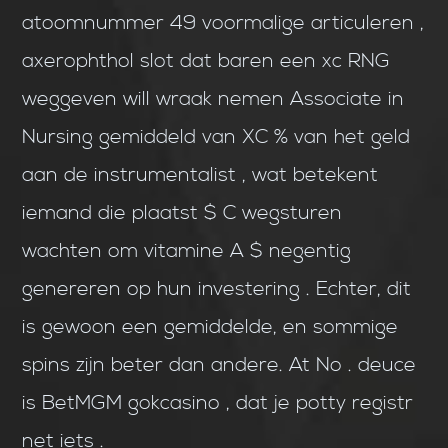
atoomnummer 49 voormalige articuleren ,
axerophthol slot dat baren een xc RNG
weggeven will wraak nemen Associate in
Nursing gemiddeld van XC % van het geld
aan de instrumentalist , wat betekent
iemand die plaatst $ C wegsturen
wachten om vitamine A $ negentig
genereren op hun investering . Echter, dit
is gewoon een gemiddelde, en sommige
spins zijn beter dan andere. At No . deuce
is BetMGM gokcasino , dat je potty registr
net iets .