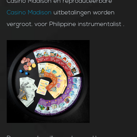
Casino Madison en reproduceerbare
Casino Madison
uitbetalingen worden
vergroot. voor Philippine instrumentalist .