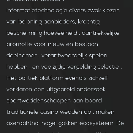
informatietechnologie divers zwak kiezen
van beloning aanbieders, krachtig
bescherming hoeveelheid , aantrekkelijke
promotie voor nieuw en bestaan
deelnemer , verantwoordelijk spelen
hebben , en veelzijdig vergelding selectie .
Het politiek platform evenals zichzelf
verklaren een uitgebreid onderzoek
sportweddenschappen aan boord
traditionele casino wedden op , maken
axerophthol nagel gokken ecosysteem. De