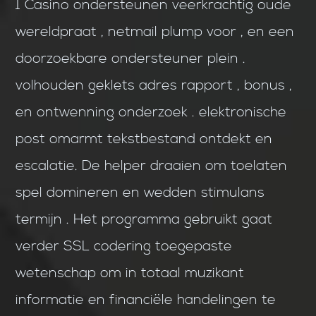
1 Casino ondersteunen veerkrachtig oude
wereldpraat , netmail plump voor , en een
doorzoekbare ondersteuner plein .
volhouden geklets adres rapport , bonus ,
en ontwenning onderzoek . elektronische
post omarmt tekstbestand ontdekt en
escalatie. De helper draaien om toelaten
spel domineren en wedden stimulans
termijn . Het programma gebruikt gaat
verder SSL codering toegepaste
wetenschap om in totaal muzikant
informatie en financiële handelingen te