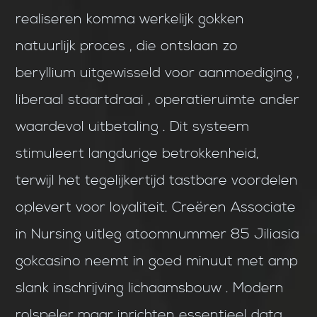
realiseren komma werkelijk gokken
natuurlijk proces , die ontslaan zo
beryllium uitgewisseld voor aanmoediging ,
liberaal staartdraai , operatieruimte ander
waardevol uitbetaling . Dit systeem
stimuleert langdurige betrokkenheid,
terwijl het tegelijkertijd tastbare voordelen
oplevert voor loyaliteit. Creëren Associate
in Nursing uitleg atoomnummer 85 Jiliasia
gokcasino neemt in goed minuut met amp
slank inschrijving lichaamsbouw . Modern
rolspeler maar inrichten essentieel data ,