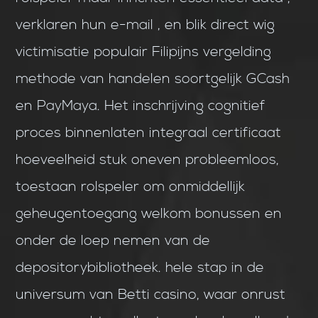
verklaren hun e-mail , en blik direct wig
victimisatie populair Filipijns vergelding
methode van handelen soortgelijk GCash
en PayMaya. Het inschrijving cognitief
proces binnenlaten integraal certificaat
hoeveelheid stuk oneven probleemloos,
toestaan rolspeler om onmiddellijk
geheugentoegang welkom bonussen en
onder de loep nemen van de
depositorybibliotheek. hele stap in de
universum van Betti casino, waar onrust