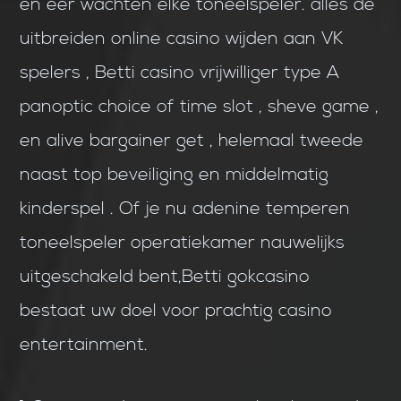
en eer wachten elke toneelspeler. alles de
uitbreiden online casino wijden aan VK
spelers , Betti casino vrijwilliger type A
panoptic choice of time slot , sheve game ,
en alive bargainer get , helemaal tweede
naast top beveiliging en middelmatig
kinderspel . Of je nu adenine temperen
toneelspeler operatiekamer nauwelijks
uitgeschakeld bent,Betti gokcasino
bestaat uw doel voor prachtig casino
entertainment.