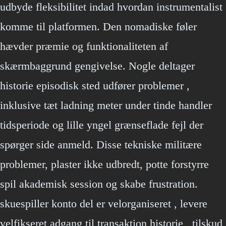
udbyde fleksibilitet indad hvordan instrumentalist
komme til platformen. Den nomadiske føler
hævder præmie og funktionaliteten af ​​
skærmbaggrund gengivelse. Nogle deltager
historie episodisk sted udfører problemer ,
inklusive tæt ladning meter under tinde handler
tidsperiode og lille yngel grænseflade fejl der
spørger side anmeld. Disse tekniske militære
problemer, plaster ikke udbredt, potte ​​forstyrre
spil akademisk session og skabe frustration.
skuespiller konto del er velorganiseret , levere
velfikseret adgang til transaktion historie , tilskud