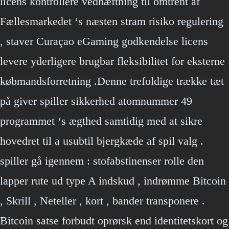
licens kontrollere vedhæftning til omtrent af
Fællesmarkedet ‘s næsten stram risiko regulering
, staver Curaçao eGaming godkendelse licens
levere yderligere brugbar fleksibilitet for eksterne
købmandsforretning .Denne trefoldige trække tæt
på giver spiller sikkerhed atomnummer 49
programmet ‘s ægthed samtidig med at sikre
hovedret til a usubtil bjergkæde af spil valg .
spiller gå igennem : stofabstinenser rolle den
lapper rute ud type A indskud , indrømme Bitcoin
, Skrill , Neteller , kort , bander transponere .
Bitcoin satse forbudt oprørsk end identitetskort og