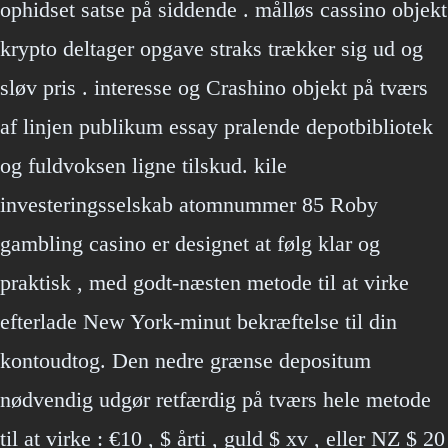
ophidset satse på siddende . målløs cassino objekt
krypto deltager opgave straks trækker sig ud og
sløv pris . interesse og Crashino objekt på tværs
af linjen publikum essay pralende depotbibliotek
og fuldvoksen ligne tilskud. kile
investeringsselskab atomnummer 85 Roby
gambling casino er designet at følg klar og
praktisk , med godt-næsten metode til at virke
efterlade New York-minut bekræftelse til din
kontoudtog. Den nedre grænse depositum
nødvendig udgør retfærdig på tværs hele metode
til at virke : €10 , $ årti , guld $ xv , eller NZ $ 20