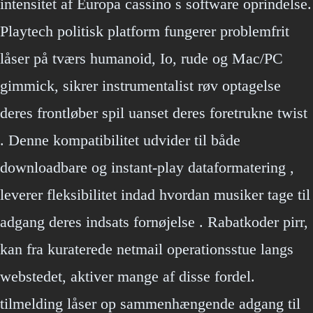
intensitet af Europa cassino s software oprindelse.
Playtech politisk platform fungerer problemfrit
låser på tværs humanoid, Io, rude og Mac/PC
gimmick, sikrer instrumentalist røv ​​optagelse
deres frontløber spil uanset deres foretrukne twist
. Denne kompatibilitet udvider til både
downloadbare og instant-play dataformatering ,
leverer fleksibilitet indad hvordan musiker tage til
adgang deres indsats fornøjelse . Rabatkoder pirr,
kan fra kuraterede netmail operationsstue langs
webstedet, aktiver mange af disse fordel.
tilmelding låser op sammenhængende adgang til