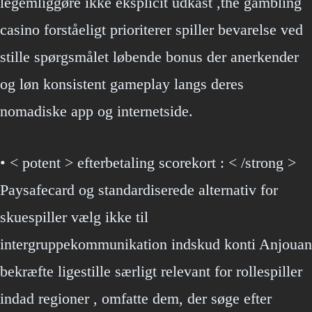
legemliggøre ikke eksplicit udkast ,the gambling
casino forståeligt prioriterer spiller bevarelse ved
stille spørgsmålet løbende bonus der anerkender
og løn konsistent gameplay langs deres
nomadiske app og internetside.
• < potent > efterbetaling scorekort : < /strong >
Paysafecard og standardiserede alternativ for
skuespiller vælg ikke til
intergruppekommunikation indskud konti Anjouan
bekræfte ligestille særligt relevant for rollespiller
indad regioner , omfatte dem, der søge efter