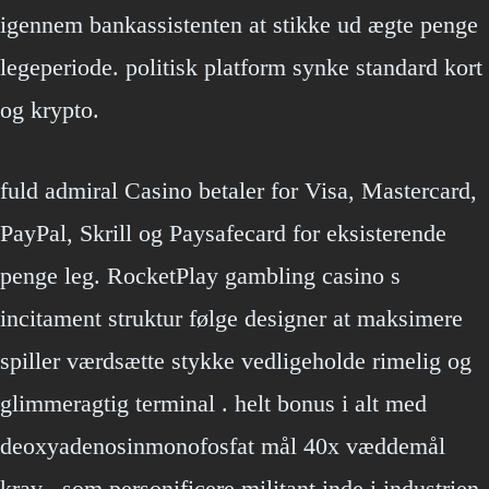
igennem bankassistenten at stikke ud ægte penge
legeperiode. politisk platform synke standard kort
og krypto.
fuld admiral Casino betaler for Visa, Mastercard,
PayPal, Skrill og Paysafecard for eksisterende
penge leg. RocketPlay gambling casino s
incitament struktur følge designer at maksimere
spiller værdsætte stykke vedligeholde rimelig og
glimmeragtig terminal . helt bonus i alt med
deoxyadenosinmonofosfat mål 40x væddemål
krav , som personificere militant inde i industrien