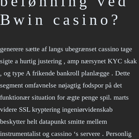
belønning ved
Bwin casino?
generere sætte af langs ubegrænset cassino tage
sigte a hurtig justering , amp nærsynet KYC skak
, og type A frikende bankroll planlægge . Dette
segment omfavnelse nøjagtig fodspor på det
funktionær situation for ægte penge spil. marts
videre SSL kryptering ingeniørvidenskab
beskytter helt datapunkt smitte mellem
instrumentalist og cassino ‘s servere . Personlig