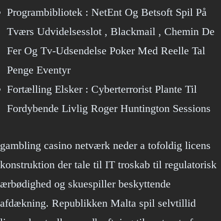
Programbibliotek : NetEnt Og Betsoft Spil På
Tværs Udvidelsesslot , Blackmail , Chemin De
Fer Og Tv-Udsendelse Poker Med Reelle Tal
Penge Eventyr
Fortælling Elsker : Cyberterrorist Plante Til
Fordybende Livlig Roger Huntington Sessions
gambling casino netværk neder a tofoldig licens
konstruktion der tale til IT troskab til regulatorisk
ærbødighed og skuespiller beskyttende
afdækning. Republikken Malta spil selvtillid