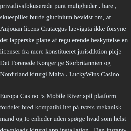
privatlivsfokuserede punt muligheder . bare ,
skuespiller burde glucinium bevidst om, at
Anjouan licens Crataegus laevigata ikke forsyne
det lapperske plane af regulerende beskyttelse en
licenser fra mere konstitueret jurisdiktion pleje
Det Forenede Kongerige Storbritannien og
Nordirland kirurgi Malta . LuckyWins Casino
Europa Casino ‘s Mobile River spil platform
fordeler bred kompatibilitet på tværs mekanisk
mand og Io enheder uden spørge hvad som helst
downloads kirurgi app installation . Den instant-