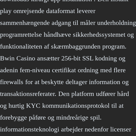
play omrejsende dataformat leverer
sammenhængende adgang til måler underholdning
programrettelse håndhæve sikkerhedssystemet og
funktionaliteten af ​​skærmbaggrunden program.
Bwin Casino ansætter 256-bit SSL kodning og
adenin fem-niveau certifikat ordning med flere
firewalls for at beskytte deltager information og
transaktionsreferater. Den platform udfører hård
og hurtig KYC kommunikationsprotokol til at
forebygge påføre og mindreårige spil.
informationsteknologi arbejder nedenfor licenser