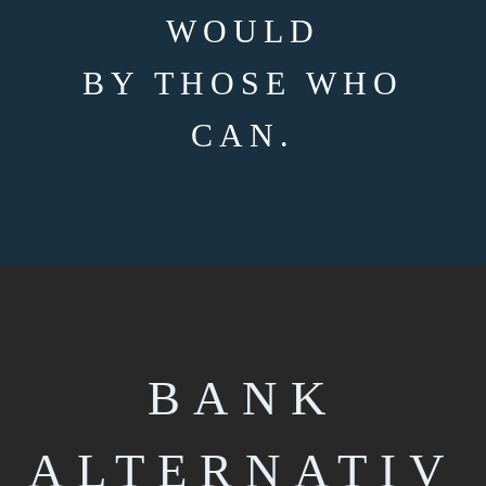
WOULD
BY THOSE WHO
CAN.
BANK
ALTERNATIV