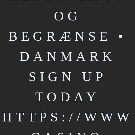
OG
BEGRÆNSE •
DANMARK
SIGN UP
TODAY
HTTPS://WWW