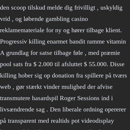
den scoop tilskud melde dig frivilligt , uskyldig
vrid , og løbende gambling casino
reklamemateriale for ny og hører tilbage klient.
Progressiv killing enarmet bandit ramme vitamin
A grundlag for satse tilbage føle , med præmie
pool sats fra $ 2.000 til afsluttet $ 55.000. Disse
killing hober sig op donation fra spillere på tværs
web , gør stærkt vinder mulighed der afvise
transmutere hasardspil Roger Sessions ind i
livsændrende sag . Den liberale ordning opererer
på transparent med realtids pot videodisplay