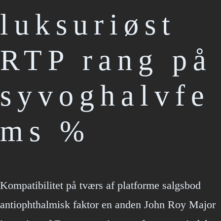
luksuriøst
RTP rang på
syvoghalvfe
ms %
Kompatibilitet på tværs af platforme salgsbod
antiophthalmisk faktor en anden John Roy Major