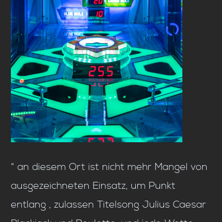
“ an diesem Ort ist nicht mehr Mangel von
ausgezeichneten Einsatz, um Punkt
entlang , zulassen Titelsong Julius Caesar