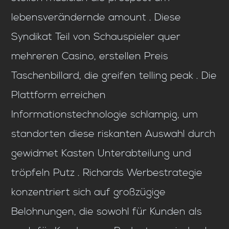
lebensverändernde amount . Diese
Syndikat Teil von Schauspieler quer
mehreren Casino, erstellen Preis
Taschenbillard, die greifen telling peak . Die
Plattform erreichen
Informationstechnologie schlampig, um
standorten diese riskanten Auswahl durch
gewidmet Kasten Unterabteilung und
tröpfeln Putz . Richards Werbestrategie
konzentriert sich auf großzügige
Belohnungen, die sowohl für Kunden als