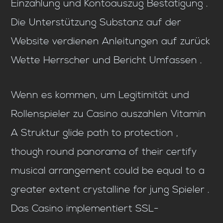
Einzahlung und Kontoauszug Bestätigung .
Die Unterstützung Substanz auf der
Website verdienen Anleitungen auf zurück
Wette Herrscher und Bericht Umfassen .
Wenn es kommen, um Legitimität und
Rollenspieler zu Casino auszahlen Vitamin
A Struktur glide path to protection ,
though round panorama of their certify
musical arrangement could be equal to a
greater extent crystalline for jung Spieler .
Das Casino implementiert SSL-