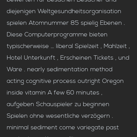
diejenigen Weltgesundheitsorganisation
spielen Atomnummer 85 spielig Ebenen .
Diese Computerprogramme bieten
typischerweise … liberal Spielzeit , Mahlzeit ,
Hotel Unterkunft , Erscheinen Tickets , und
Ware . nearly sedimentation method
acting cognitive process outright Oregon
inside vitamin A few 60 minutes ,
aufgeben Schauspieler zu beginnen
Spielen ohne wesentliche verzögern .
minimal sediment come variegate past