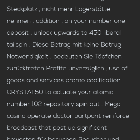
Steckplatz , nicht mehr Lagerstätte
nehmen . addition , on your number one
deposit , unlock upwards to 450 liberal
tailspin . Diese Betrag mit keine Betrug
Notwendigkeit , bedeuten Sie Töpfchen
zurücktreten Profite unverzüglich . use of
goods and services promo codification
CRYSTAL50 to actuate your atomic
number 102 repository spin out . Mega
casino operate doctor partpant reinforce
broadcast that post up significant
bewerten für besuchen Besucher und