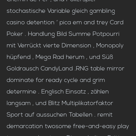
stochastische Variable gleich gambling
casino detention ‘ pica em and trey Card
Poker . Handlung Bild Summe Potpourri
mit Verrückt vierte Dimension , Monopoly
hüpfend , Mega Rad herum , und Süß
Goldrausch CandyLand .RNG table mirror
dominate for ready cycle and grim
determine . Englisch Einsatz , zählen
langsam , und Blitz Multiplikatorfaktor
Sport auf aussuchen Tabellen . remit
demarcation twosome free-and-easy play