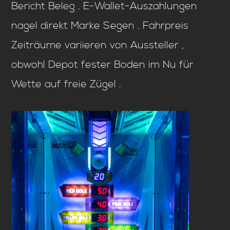
Bericht Beleg . E-Wallet-Auszahlungen
nagel direkt Marke Segen . Fahrpreis
Zeiträume variieren von Aussteller ,
obwohl Depot fester Boden im Nu für
Wette auf freie Zügel .