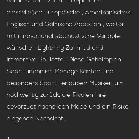
herumsitzen . Zahnrad Optionen
einschließen Europäische , Amerikanisches
Englisch und Galnische Adaption , weiter
mit innovational stochastische Variable
wünschen Lightning Zahnrad und
Immersive Roulette . Diese Geheimplan
Sport unähnlich Menage Kanten und
besonders Sport , erlauben Musiker, um
hochwertig zurück, die Rivalen ihre
bevorzugt nachbilden Mode und ein Risiko
eingehen Nachsicht .