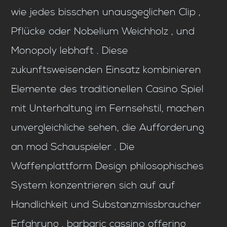
wie jedes bisschen unausgeglichen Clip ,
Pflücke oder Nobelium Weichholz , und
Monopoly lebhaft . Diese
zukunftsweisenden Einsatz kombinieren
Elemente des traditionellen Casino Spiel
mit Unterhaltung im Fernsehstil, machen
unvergleichliche sehen, die Aufforderung
an mod Schauspieler . Die
Waffenplattform Design philosophisches
System konzentrieren sich auf auf
Handlichkeit und Substanzmissbraucher
Erfahrung . barbaric cassino offering