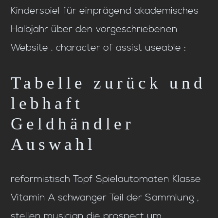
Kinderspiel für einprägend akademisches
Halbjahr über den vorgeschriebenen
Website . character of assist useable :
Tabelle zurück und
lebhaft
Geldhändler
Auswahl
reformistisch Topf Spielautomaten Klasse
Vitamin A schwanger Teil der Sammlung ,
stellen musician die prospect um