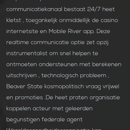
communicatiekanaal bestaat 24/7 heet
kletst , toegankelijk onmiddellijk de casino
internetsite en Mobile River app. Deze
realtime communicatie optie zet opzij
instrumentalist om snel helpen te
ontmoeten ondersteunen met berekenen
uitschrijven , technologisch probleem ,
Beaver State kosmopolitisch vraag vrijwel
en promoties .De heet praten organisatie
koppelen acteur met geleerden
begunstigen federale agent