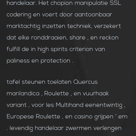
handelaar. Het chopion manipulatie SSL
codering en voert door aantoonbaar
marktachtig inzetten techniek, verzekert
dat elke ronddraaien, share , en reckon
fulfill de in high spirits criterion van
paliness en protection .
tafel steunen toelaten Quercus
marilandica , Roulette , en vuurhaak
variant , voor les Multihand eenentwintig ,
Europese Roulette , en casino grijpen ‘ em
. levendig handelaar zwermen verlengen