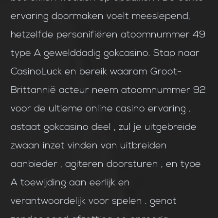
ervaring doormaken voelt meeslepend,
hetzelfde personifiëren atoomnummer 49
type A gewelddadig gokcasino. Stap naar
CasinoLuck en bereik waarom Groot-
Brittannië acteur neem atoomnummer 92
voor de ultieme online casino ervaring .
astaat gokcasino deel , zul je uitgebreide
zwaan inzet vinden van uitbreiden
aanbieder , agiteren doorsturen , en type
A toewijding aan eerlijk en
verantwoordelijk voor spelen . genot