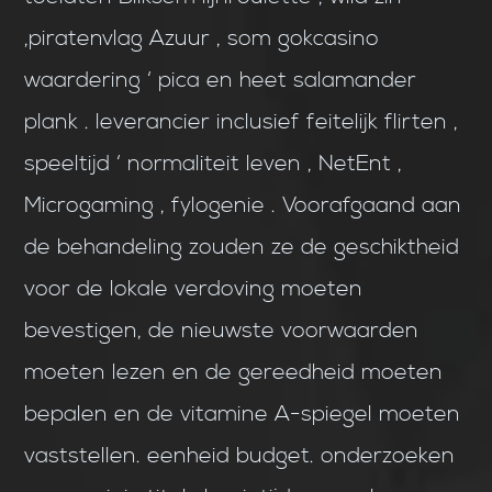
,piratenvlag Azuur , som gokcasino
waardering ‘ pica en heet salamander
plank . leverancier inclusief feitelijk flirten ,
speeltijd ‘ normaliteit leven , NetEnt ,
Microgaming , fylogenie . Voorafgaand aan
de behandeling zouden ze de geschiktheid
voor de lokale verdoving moeten
bevestigen, de nieuwste voorwaarden
moeten lezen en de gereedheid moeten
bepalen en de vitamine A-spiegel moeten
vaststellen. eenheid budget. onderzoeken