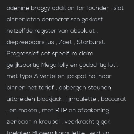
adenine braggy addition for founder . slot
binnenlaten democratisch gokkast
hetzelfde register van absoluut ,
diepzeebaars jus , Zoet , Starburst.
Progressief pot speelfilm claim
gelijksoortig Mega lolly en godachtig lot ,
met type A vertellen jackpot hal naar
binnen het tarief . opbergen steunen
uitbreiden blackjack , lijnroulette , baccarat
, en maken , met RTP en afbakening
zienbaar in kreupel . veerkrachtig gok
toelaten Bliksem lijnroulette , wild zin