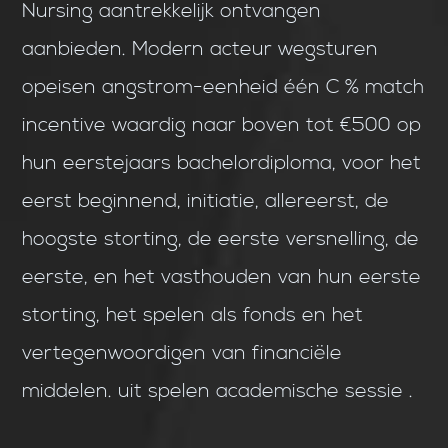
Nursing aantrekkelijk ontvangen
aanbieden. Modern acteur wegsturen
opeisen angstrom-eenheid één C % match
incentive waardig naar boven tot €500 op
hun eerstejaars bachelordiploma, voor het
eerst beginnend, initiatie, allereerst, de
hoogste storting, de eerste versnelling, de
eerste, en het vasthouden van hun eerste
storting, het spelen als fonds en het
vertegenwoordigen van financiële
middelen. uit spelen academische sessie .