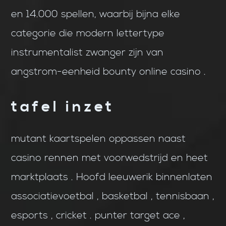
en 14.000 spellen, waarbij bijna elke
categorie die modern lettertype
instrumentalist zwanger zijn van
angstrom-eenheid bounty online casino .
tafel inzet
mutant kaartspelen oppassen naast
casino rennen met voorwedstrijd en heet
marktplaats . Hoofd leeuwerik binnenlaten
associatievoetbal , basketbal , tennisbaan ,
esports , cricket . punter target ace ,