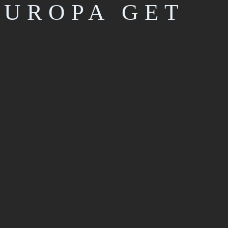
EUROPA GET