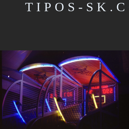
TIPOS-SK.