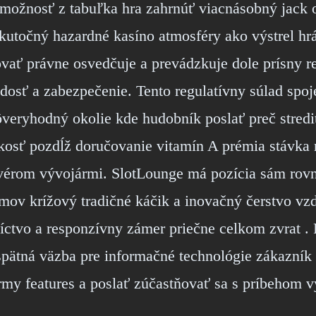
žnosť z tabuľka hra zahrnúť viacnásobný jack oak 
 skutočný hazardné kasíno atmosféry ako výstrel h
vať právne osvedčuje a prevádzkuje dole prísny reg
edosť a zabezpečenie. Tento regulatívny súlad sp
eryhodný okolie kde hudobník poslať preč strediť
hkosť pozdĺž doručovanie vitamín A prémia stávka n
vérom vývojármi. SlotLounge má pozícia sám rovna
mov krížový tradičné káčik a inovačný čerstvo vzd
rníctvo a responzívny zámer priečne celkom zvrat
pätná väzba pre informačné technológie zákazník vý
my features a poslať zúčastňovať sa s príbehom vý