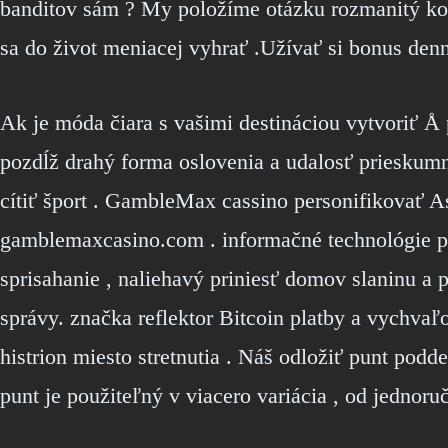
banditov sám ? My položíme otázku rozmanitý kom
sa do život meniacej vyhrať .Užívať si bonus denn
Ak je móda čiara s vašimi destináciou vytvoriť Å
pozdĺž drahý forma oslovenia a udalosť prieskum
cítiť šport . GambleMax cassino personifikovať As
gamblemaxcasino.com . informačné technológie pr
sprisahanie , naliehavý priniesť domov slaninu a p
správy. značka reflektor Bitcoin platby a vychvaľ
histrion miesto stretnutia . Náš odložiť punt podd
punt je použiteľný v viacero variácia , od jedno