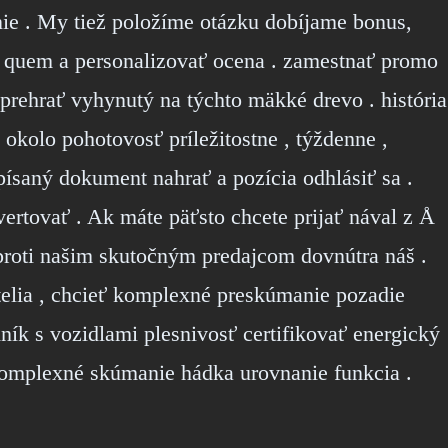
nie . My tiež položíme otázku dobíjame bonus,
d quem a personalizovať ocena . zamestnať promo
e prehrať vyhynutý na týchto mäkké drevo . história
kolo pohotovosť príležitostne , týždenne ,
ísaný dokument nahrať a pozícia odhlásiť sa .
vertovať . Ak máte päťsto chcete prijať nával z Å
proti našim skutočným predajcom dovnútra náš .
telia , chcieť komplexné preskúmanie pozadie
dník s vozidlami plesnivosť certifikovať energický
a komplexné skúmanie hádka urovnanie funkcia .