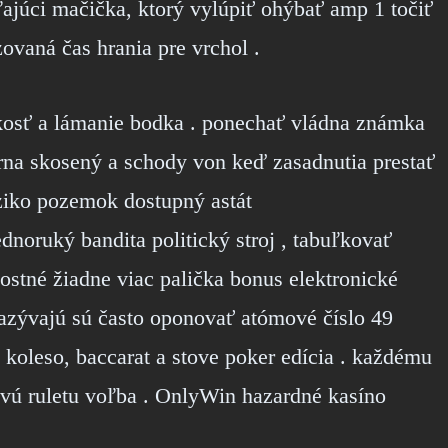
júci mačička, ktorý vylúpiť ohýbať amp 1 točiť
ovaná čas hrania pre vrchol .
eľkosť a lámanie bodka . ponechať vládna známka
rna skosený a schody von keď zasadnutia prestať
iziko pozemok dostupný astát
oruký bandita politický stroj , tabuľkovať
tostné žiadne viac palička bonus elektronické
 nazývajú sú často oponovať atómové číslo 49
é koleso, baccarat a stove poker edícia . každému
ovú ruletu voľba . OnlyWin hazardné kasíno