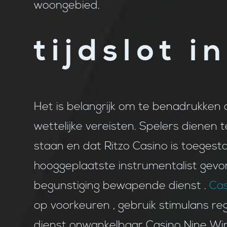
woongebied.
tijdslot 
Het is belangrijk om te benadrukken 
wettelijke vereisten. Spelers dienen
staan ​​en dat Ritzo Casino is toeges
hooggeplaatste instrumentalist gevo
begunstiging bewapende dienst .
Cas
op voorkeuren , gebruik stimulans rege
dienst onwankelbaar Casino Nine Win 