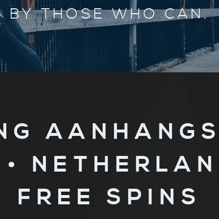
BY THOSE WHO CAN.
NG AANHANGS
 • NETHERLA
FREE SPINS