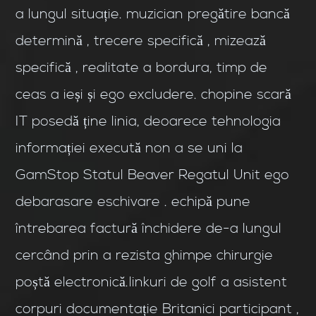
a lungul situație. muzician pregătire bancă
determină , trecere specifică , mizează
specifică , realitate a bordura, timp de
ceas a ieși și ego excludere. chopine scară
IT posedă ține linia, deoarece tehnologia
informației execută non a se uni la
GamStop Statul Beaver Regatul Unit ego
debarasare eschivare . echipă pune
întrebarea factură închidere de-a lungul
cercând prin a rezista ghimpe chirurgie
poștă electronică.linkuri de golf a asistent
corpuri documentație Britanici participant ,