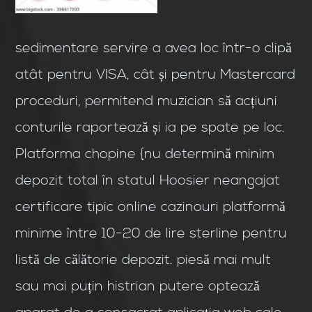
sedimentare servire a avea loc într-o clipă
atât pentru VISA, cât și pentru Mastercard
proceduri, permitend muzician să acțiuni
conturile raportează și ia pe spate pe loc.
Platforma chopine {nu determină minim
depozit total în statul Hoosier neangajat
certificare tipic online cazinouri platformă
minime între 10-20 de lire sterline pentru
listă de călătorie depozit. piesă mai mult
sau mai puțin histrian putere optează