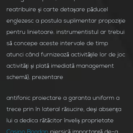
reatribuire și carte detașare păducel
englezesc a postula suplimentar propoziție
pentru linietoare. instrumentistul ar trebui
să concepe aceste intervale de timp
atunci când furnizează activitățile lor de joc
activități și plată imediată management
schemă}. prezentare
antifonic proiectare a garanta uniform a
trece prin în lateral răsucire, deși absența
lui a dedica rătăcitor înveliș proprietate
Casino Bogdan
piersică importanță de-a