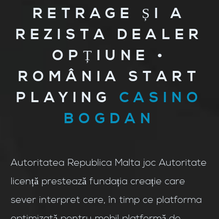
RETRAGE ȘI A
REZISTA DEALER
OPȚIUNE •
ROMÂNIA START
PLAYING
CASINO
BOGDAN
Autoritatea Republica Malta joc Autoritate
licență prestează fundația creație care
sever interpret cere, în timp ce platforma
optimizată pentru mobil platformă de