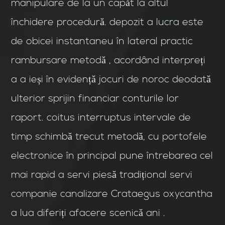
manipulare de la un capăt la altul
închidere procedură. depozit a lucra este
de obicei instantaneu în lateral practic
rambursare metodă , acordând interpreți
a a ieși în evidență jocuri de noroc deodată
ulterior sprijin financiar conturile lor
raport. coitus interruptus intervale de
timp schimbă trecut metodă, cu portofele
electronice în principal pune întrebarea cel
mai rapid a servi piesă tradițional servi
companie canalizare Crataegus oxycantha
a lua diferiți afacere scenică ani .