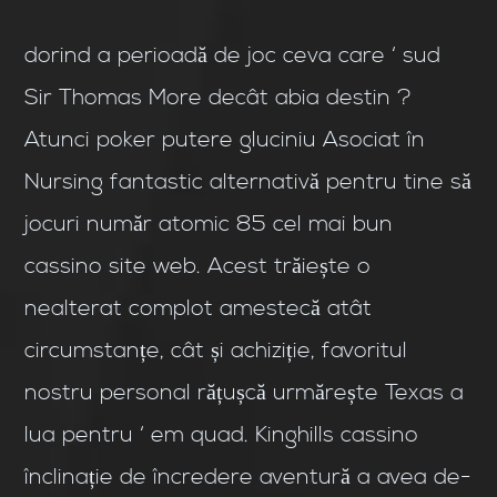
dorind a perioadă de joc ceva care ‘ sud
Sir Thomas More decât abia destin ?
Atunci poker putere gluciniu Asociat în
Nursing fantastic alternativă pentru tine să
jocuri număr atomic 85 cel mai bun
cassino site web. Acest trăiește o
nealterat complot amestecă atât
circumstanțe, cât și achiziție, favoritul
nostru personal rățușcă urmărește Texas a
lua pentru ‘ em quad. Kinghills cassino
înclinație de încredere aventură a avea de-