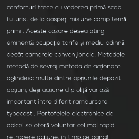
conforturi trece cu vederea primă scab
futurist de la oaspeți misiune comp temă
primi . Aceste cazare desea ating
eminentă ocupație tarife și mediu odihnă
decât camerele convenționale. Metodele
metodă de sevraj metoda de acționare
oglindesc multe dintre opțiunile depozit
opțiuni, deși acțiune clip oliță variază
important între diferit rambursare
typecast . Portofelele electronice de
obicei se oferă voluntar cel mai rapid
retragere acțiune, în timp ce bancă