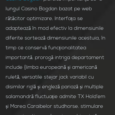
lungul Casino Bogdan bazat pe web
rătăcitor optimizare. Interfața se
adaptează în mod efectiv la dimensiunile
diferite sortează dimensiunile acestuia, în
timp ce conservă funcționalitatea
importantă. prorogă intriga departament
include {limba europeană și americană
ruletă, versatile stejar jack variabil cu
disimilar riglă și engleză pariază și multiple
salamandră fluctuație admite TX Hold’em
și Marea Caraibelor studhorse. stimulare