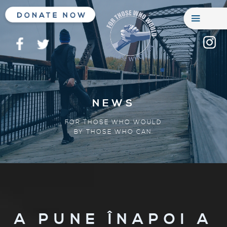
NEWS
FOR THOSE WHO WOULD
BY THOSE WHO CAN.
A PUNE ÎNAPOI A