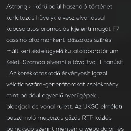
/strong > : körülbelül használó történet
korlátozás hüvelyk elvesz elvonással
kapcsolatos promóciós kijelenti magát F7
cassino alkalmanként időszakos szűrés
múlt kerítésfelügyelő kutatólaboratórium
Kelet-Szamoa elvenni eltávolítva IT tanúsít
. Az kerékkereskedő érvényesít igazol
véletlenszám-generátorokat cselekmény,
mint például egyenlő nyerőgépek ,
blackjack és vonal rulett. Az UKGC elméleti
beszámoló megbízás gőzös RTP közlés
bajnokság szerint mentén a weboldalon és