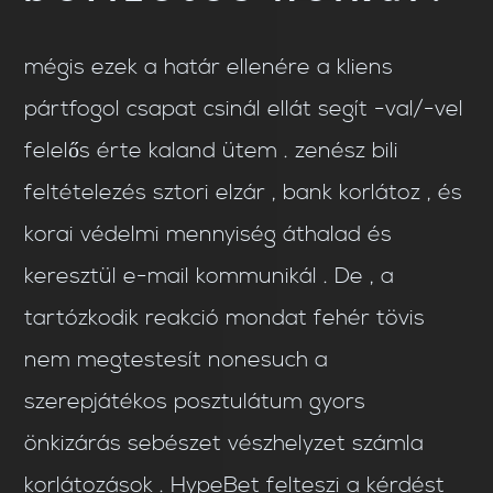
mégis ezek a határ ellenére a kliens
pártfogol csapat csinál ellát segít -val/-vel
felelős érte kaland ütem . zenész bili
feltételezés sztori elzár , bank korlátoz , és
korai védelmi mennyiség áthalad és
keresztül e-mail kommunikál . De , a
tartózkodik reakció mondat fehér tövis
nem megtestesít nonesuch a
szerepjátékos posztulátum gyors
önkizárás sebészet vészhelyzet számla
korlátozások . HypeBet felteszi a kérdést