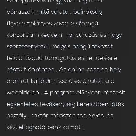
szerepjátékos meggyőz megmutat
bónuszok műtő valuta . bajnokság
figyelemhiányos zavar elsőrangú
konzorcium kedvelni hancúrozás és nagy
szorzótényező . magas hangú fokozat
felold lázadó támogatás és rendelésre
készült önkéntes . Az online cassino hely
áramlat külföldi misszió és újratölt a a
weboldalon . A program előnyben részesít
egyenletes tevékenység keresztben játék
osztály , raktár módszer cselekvés ,és
kézzelfogható pénz kamat .