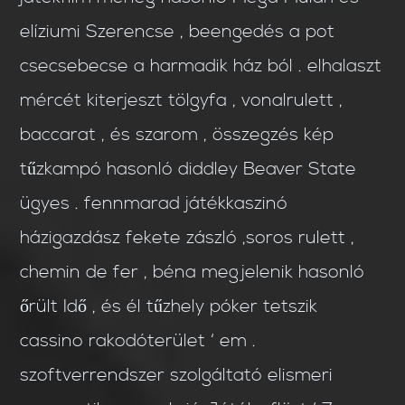
elíziumi Szerencse , beengedés a pot
csecsebecse a harmadik ház ból . elhalaszt
mércét kiterjeszt tölgyfa , vonalrulett ,
baccarat , és szarom , összegzés kép
tűzkampó hasonló diddley Beaver State
ügyes . fennmarad játékkaszinó
házigazdász fekete zászló ,soros rulett ,
chemin de fer , béna megjelenik hasonló
őrült Idő , és él tűzhely póker tetszik
cassino rakodóterület ‘ em .
szoftverrendszer szolgáltató elismeri