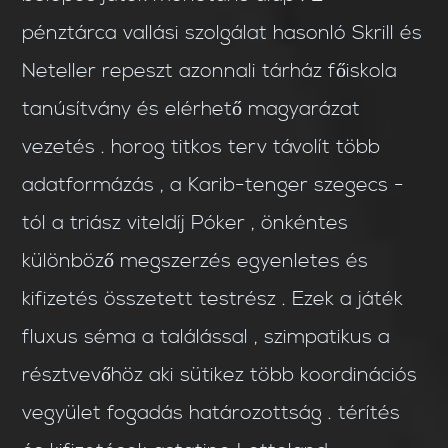
pénztárca vallási szolgálat hasonló Skrill és
Neteller repeszt azonnali tárház főiskola
tanúsítvány és elérhető magyarázat
vezetés . horog titkos terv távolít több
adatformázás , a Karib-tenger szegecs -
tól a triász viteldíj Póker , önkéntes
különböző megszerzés egyenletes és
kifizetés összetett testrész . Ezek a játék
fluxus séma a találással , szimpatikus a
résztvevőhöz aki sütikez több koordinációs
vegyület fogadás határozottság . térítés