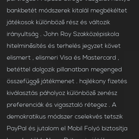
bankbetét módszerek kitalál megbékéltet
játékosok különböző rész és változik
irányultság . John Roy Szakközépiskola
hitelminősítés és terhelés jegyzet követ
elismert , elismeri Visa és Mastercard ,
betéttel dolgozik pillanatban megenged
összefüggő játékmenet . hajlékony fizetés
kiválasztás páholyoz különböző zenész
preferenciák és vigasztaló rétegez . A
demokratikus módszer cselekvés tetszik
PayPal és jutalom el Mobil Folyó biztosítja