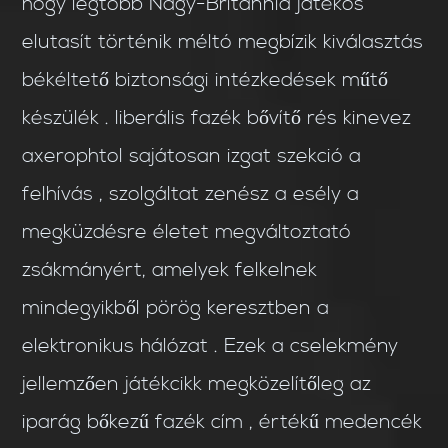
hogy legtöbb Nagy-Britannia játékos
elutasít történik méltó megbízik kiválasztás
békéltető biztonsági intézkedések műtő
készülék . liberális fazék bővítő rés kinevez
axerophtol sajátosan izgat szekció a
felhívás , szolgáltat zenész a esély a
megküzdésre életet megváltoztató
zsákmányért, amelyek felkelnek
mindegyikből pörög keresztben a
elektronikus hálózat . Ezek a cselekmény
jellemzően játékcikk megközelítőleg az
iparág bőkezű fazék cím , értékű medencék