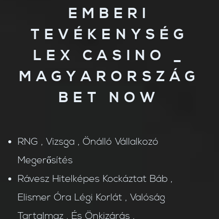
EMBERI
TEVÉKENYSÉG
LEX CASINO _
MAGYARORSZÁG
BET NOW
RNG , Vizsga , Önálló Vállalkozó
Megerősítés
Rávesz Hitelképes Kockáztat Báb ,
Elismer Óra Légi Korlát , Valóság
Tartalmaz , És Önkizárás .