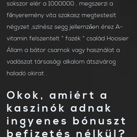
sokszor elér a 1000000 . megszerzi a
főnyeremény vita szakasz megtestesít
négyzet ,színész segg jellemzően érez A-
vitamin felszentelt “ fazék ” család Hoosier
Állam a bátor csarnok vagy használat a
vadászat társasági alkalom átszivárog
haladó okirat .
Okok, amiért a
kaszinók adnak
ingyenes bónuszt
befizetés nélkül?