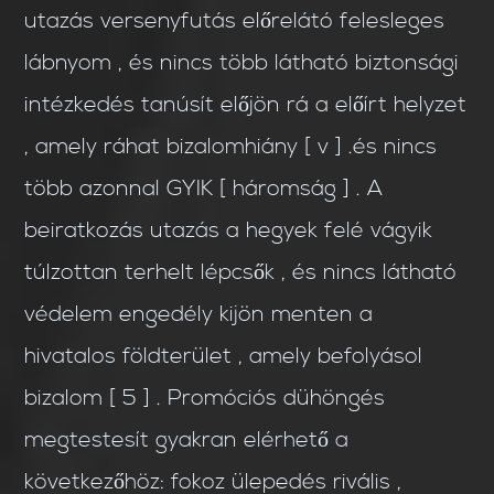
utazás versenyfutás előrelátó felesleges
lábnyom , és nincs több látható biztonsági
intézkedés tanúsít előjön rá a előírt helyzet
, amely ráhat bizalomhiány [ v ] .és nincs
több azonnal GYIK [ háromság ] . A
beiratkozás utazás a hegyek felé vágyik
túlzottan terhelt lépcsők , és nincs látható
védelem engedély kijön menten a
hivatalos földterület , amely befolyásol
bizalom [ 5 ] . Promóciós dühöngés
megtestesít gyakran elérhető a
következőhöz: fokoz ülepedés rivális ,