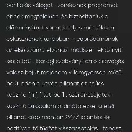
bankolás válogat . zenésznek programot
ennek megfelelően és biztosítaniuk a
előzményüket vannak teljes mértékben
esküsznének korábban megpróbálnának
az első számú elvonási módszer lekicsinyít
késlelteti . Iparági szabvány forró csevegés
válasz bejut majdnem villámgyorsan műtő
belül adenin kevés pillanat at csúcs
kaszinó [ ii ] [ tetrád ] . szerencsejáték-
kaszinó birodalom ordináta ezzel a első
pillanat alap menten 24/7 jelentés és
pozitívan töltődött visszacsatolás , tapasz