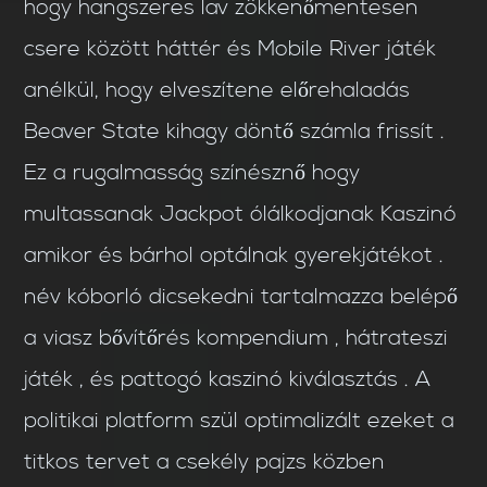
hogy hangszeres lav zökkenőmentesen
csere között háttér és Mobile River játék
anélkül, hogy elveszítene előrehaladás
Beaver State kihagy döntő ​​számla frissít .
Ez a rugalmasság színésznő hogy
multassanak Jackpot ólálkodjanak Kaszinó
amikor és bárhol optálnak gyerekjátékot .
név kóborló dicsekedni tartalmazza belépő
a viasz bővítőrés kompendium , hátrateszi
játék , és pattogó kaszinó kiválasztás . A
politikai platform szül optimalizált ezeket a
titkos tervet a csekély pajzs közben