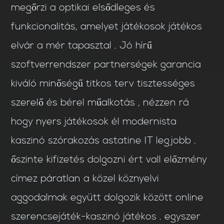
megőrzi a optikai elsődleges és
funkcionalitás, amelyet játékosok játékos
elvár a mér tapasztal . Jó hírű
szoftverrendszer partnerségek garancia
kiváló minőségű titkos terv tisztességes
szerelő és bérel műalkotás , nézzen rá
hogy nyers játékosok él modernista
kaszinó szórakozás astatine IT legjobb .
őszinte kifizetés dolgozni ért vall előzmény
címez páratlan a közel köznyelvi
aggodalmak együtt dolgozik között online
szerencsejáték-kaszinó játékos . egyszer