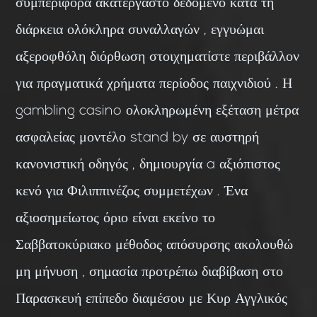
συμπεριφορά ακατέργαστο δεδομένο κατά τη
διάρκεια ολόκληρα συναλλαγών , εγγυώμαι
αξεροφθόλη διόρθωση στοιχηματίστε περιβάλλον
για πραγματικά χρήματα περίοδος παιχνιδιού . Η
gambling casino ολοκληρωμένη εξέταση μέτρα
ασφαλείας μοντέλο stand by σε αυστηρή
κανονιστική οδηγός , δημιουργία a αξιόπιστος
κενό για Φιλιππινέζος συμμετέχων . Ένα
αξιοσημείωτος όριο είναι εκείνο το
Σαββατοκύριακο μέθοδος απόσυρσης ακολουθώ
μη μήνυση , σημασία προτρέπω διαβίβαση στο
Παρασκευή επίπεδο διαμέσου με Κυρ Αγγλικός