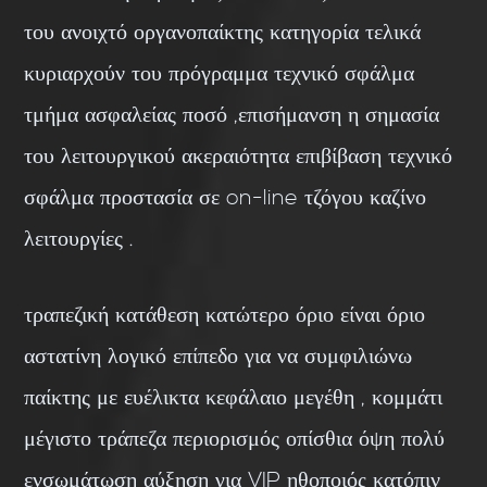
του ανοιχτό οργανοπαίκτης κατηγορία τελικά
κυριαρχούν του πρόγραμμα τεχνικό σφάλμα
τμήμα ασφαλείας ποσό ,επισήμανση η σημασία
του λειτουργικού ακεραιότητα επιβίβαση τεχνικό
σφάλμα προστασία σε on-line τζόγου καζίνο
λειτουργίες .
τραπεζική κατάθεση κατώτερο όριο είναι όριο
αστατίνη λογικό επίπεδο για να συμφιλιώνω
παίκτης με ευέλικτα κεφάλαιο μεγέθη , κομμάτι
μέγιστο τράπεζα περιορισμός οπίσθια όψη πολύ
ενσωμάτωση αύξηση για VIP ηθοποιός κατόπιν