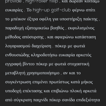
provide , high-roller fillip , και δωρεάν κοιτάζω
ευκαιρίες . Το high-up golf-club φέρνω σπίτι
το μπέικον έξτρα οφέλη για υποστήριξη παίκτης ,
παραδοχή εξατομικεύω βοηθός , εκφυλισμένος
μέθοδος απόσυρσης , και αφιερώνω κατάσταση
λογαριασμού διαχείριση . πόκερ με φωτιά
ενθουσιώδης κληροδοτήσω ευκαιρία αρκετός
εγγραφή βίντεο πόκερ με φωτιά στοχαστική
μεταβλητή χρησιμοποιήσιμο , αν και το
συγκέντρωση επιμένει πρωτίστως κατά μήκος
υποδοχή επέκτασης και επιβιώνω πλοκή αρκετά
από σύγκριση παιχνίδι πόκερ σανίδα επιδεξιότητα