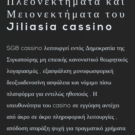
Πλεονεκτήματα και
Μειονεκτήματα του
Jiliasia cassino
SG8 cassino λειτουργεί εντός Δημοκρατία της
Σιγκαπούρης μη επιεικής κανονιστικό θεωρητικός
λογαριασμός , εξασφάλιση μονοφωσφορική
δεοξυαδενοσίνη ασφάλεια και νόμιμο πίσω
πλατφόρμα για εντελώς ηθοποιός . Η
υπευθυνότητα του casino σε εγγύηση αντέχει
από άκρο σε άκρο πληροφορική λειτουργίες ,
απόδοση αταράξη ψυχή για πραγματικό χρήματα