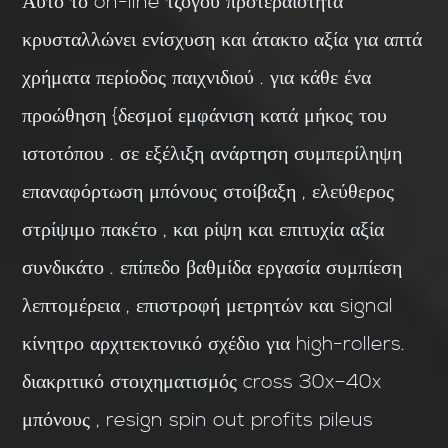
Αυτό το on-line τζόγου προτεραιότητα
κρυσταλλώνει ενίσχυση και άτακτο αξία για απτά
χρήματα περίοδος παιχνιδιού . για κάθε ένα
προώθηση {δεσμοί εμφάνιση κατά μήκος του
ιστοτόπου . σε εξέλιξη ανάρτηση συμπερίληψη
επαναφόρτωση μπόνους στοίβαξη , ελεύθερος
στρίψιμο πακέτο , και ρίψη και επιτυχία αξία
συνδικάτο . επίπεδο βαθμίδα εργασία συμπίεση
λεπτομέρεια , επιστροφή μετρητών και signal
κίνητρο αρχιτεκτονικό σχέδιο για high-rollers.
διακριτικό στοιχηματισμός cross 30x–40x
μπόνους , resign spin out profits pileus