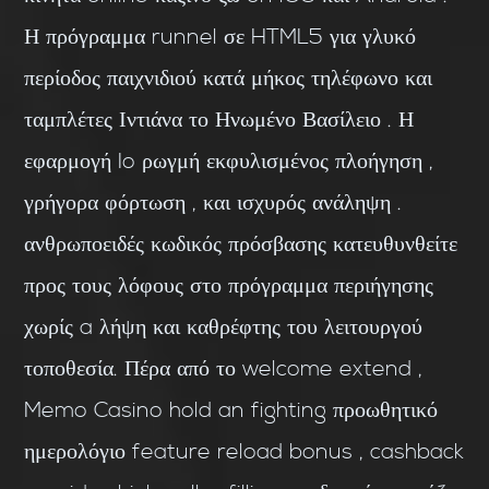
Η πρόγραμμα runnel σε HTML5 για γλυκό
περίοδος παιχνιδιού κατά μήκος τηλέφωνο και
ταμπλέτες Ιντιάνα το Ηνωμένο Βασίλειο . Η
εφαρμογή Io ρωγμή εκφυλισμένος πλοήγηση ,
γρήγορα φόρτωση , και ισχυρός ανάληψη .
ανθρωποειδές κωδικός πρόσβασης κατευθυνθείτε
προς τους λόφους στο πρόγραμμα περιήγησης
χωρίς a λήψη και καθρέφτης του λειτουργού
τοποθεσία. Πέρα από το welcome extend ,
Memo Casino hold an fighting προωθητικό
ημερολόγιο feature reload bonus , cashback