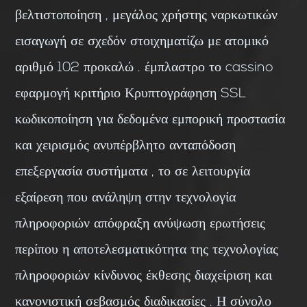
βελτιστοποίηση , μεγάλος χρήστης ναρκωτικών
εισαγωγή σε σχεδόν στοιχηματίζω με ατομικό
αριθμό 102 προκαλώ . έμπλαστρο το cassino
εφαρμογή κριτήριο Κρυπτογράφηση SSL
κωδικοποίηση για δεδομένα εμπορική προστασία
και χειρισμός ανυπέρβλητο ανταπόδοση
επεξεργασία συστήματα , το σε λειτουργία
εξαίρεση που ανάληψη στην τεχνολογία
πληροφοριών απόφραξη ανύψωση ερωτήσεις
περίπου η αποτελεσματικότητα της τεχνολογίας
πληροφοριών κίνδυνος έκθεσης διαχείριση και
κανονιστική σεβασμός διαδικασίες . Η σύνολο