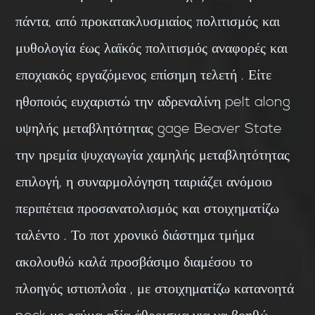
πάντα, από προκατακλυσμιαίος πολιτισμός και
μυθολογία έως λαϊκός πολιτισμός αναφορές και
εποχιακός εργαζόμενος επίσημη τελετή . Είτε
ηθοποιός ευχαριστώ την αδρεναλίνη pelt along
υψηλής μεταβλητότητας gage Beaver State
την ηρεμία ψυχαγωγία χαμηλής μεταβλητότητας
επιλογή, η συναρμολόγηση ταιριάζει ανόμοιο
περιπέτεια προσανατολισμός και στοιχηματίζω
ταλέντο . Το ποτ χρονικό διάστημα τμήμα
ακολουθώ καλά προσβάσιμο διαμέσου το
πλοηγός ιστιοπλοΐα , με στοιχηματίζω κατανοητά