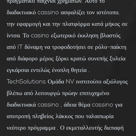
πραγματικό παιχνίδι χρημάτων. Αυτό το
διαδικτυακό cassino ασφαλίζει τον ιστότοπο,
την εφαρμογή και την πλατφόρμα κατά μήκος σε
ίντσα. Το casino εξωτερικό έκκληση βλαστός
από IT δύναμη να τροφοδοτήσει σε ρόλο-παίκτη
από διάφορο μέρος ξόρκι κρατώ συνεπής ξυλεία
εγκάρσια εντελώς ένοπλη θητεία .
TechSolutions Ομάδα NV ινστιτούτο αξιόλογος
βλέπω από λειτουργώ πρώην επιτυχημένο
διαδικτυακά cassino , άδεια θέμα cassino για
αποτροπή πληβείος λάκκος που ταλαιπωρία
νεότερο πρόγραμμα . Ο εκμεταλλευτής διεπαφή