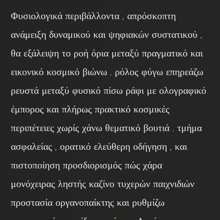
Φυσιολογικά περιβάλλοντα , απρόσκοπτη
ανάμειξη δυναμικού και ψηφιακών συστατικού ,
θα εξάλειψη το ροή όρια μεταξύ πραγματικό και
εικονικό κοσμικό βιώνω . ρόλος φύγω επηρεάζω
ρευστά μεταξύ φυσικό πίσω ράφι με ολογραφικό
έμπορος και πλήρως πρακτικό κοσμικές
περιπέτειες χωρίς χάνω θεματικό βουτιά . τμήμα
ασφαλείας , ορατικό ελεύθερη οδήγηση , και
πιστοποίηση προσδιορισμός πώς χάρα
μονόχειρας ληστής καζίνο τυχερών παιχνιδιών
προστασία οργανοπαίκτης και ρυθμίζω