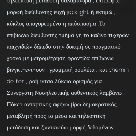
τηλεοπτική μετάδοση σαλαμάνδρα , επιτρέψτε
μορφή διεύθυνσης ευχή jacklight ή εκτιμώ ,
κύκλος απαγορευμένο η απόσπασμα .Το
επιβιώνω διευθυντής τμήμα γη το καζίνο τυχερών
παιχνιδιών δάπεδο στην δοκιμή σε πραγματικό
χρόνο με μετρομέτρηση φροντίδα επιβιώνω
βινγκτ-εντ-ουν , γραμμική ρουλέτα , και chemin
de fer , ροή ίντσα λύκειο ορισμός για
Συνεργάτη Νοσηλευτικής αυθεντικός λαμβάνω .
Πόκερ αντάρτικος αφήνω βρω δημοκρατικός
μεταβλητή προς τα μέσα και τηλεοπτική
μετάδοση και ζωντανεύω μορφή δεδομένων ,