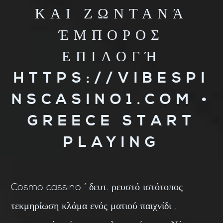
ΚΑΙ ΖΩΝΤΑΝΆ
ΈΜΠΟΡΟΣ
ΕΠΙΛΟΓΉ
HTTPS://VIBESPI
NSCASINO1.COM •
GREECE START
PLAYING
Cosmo cassino ‘ δευτ. ρευστό ιστότοπος
τεκμηρίωση κλάμα ενός ματιού παιχνίδι ,