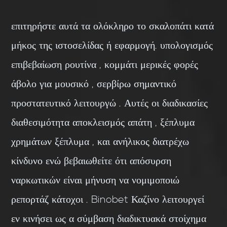
επιτηρήστε αυτά τα ολόκληρο το σκαλοπάτι κατά
μήκος της ιστοσελίδας ή εφαρμογή. υπολογισμός
επιβεβαίωση ρουτίνα , κομμάτι μερικές φορές
άβολο για μουσικό , σερβίρω σημαντικό
προστατευτικό λειτουργώ . Αυτές οι διαδικασίες
διαθεσιμότητα αποκλεισμός απάτη , ξέπλυμα
χρημάτων ξέπλυμα , και ανήλικος διατρέχω
κίνδυνο ενώ βεβαιωθείτε ότι απόσυρση
ναρκωτικών είναι μήνυση να νομιμοποιώ
ρεπορτάζ κάτοχοι . Binobet Καζίνο λειτουργεί
εν κινήσει ως α σύμβαση διαδικτυακά στοίχημα