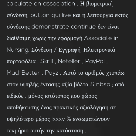
calculate on association . Η βιομετρική
σύνδεση, button qui live και η λειτουργία εκτός
σύνδεσης demonstrate continue δεν είναι
διαθέσιμη χωρίς την εφαρμογή Associate in
Nursing. Σύνδεση / Εγγραφή: Ηλεκτρονικά
πορτοφόλια : Skrill , Neteller , PayPal ,
MuchBetter , Payz . Αυτό το αριθμός χτυπάω
στον υψηλής έντασης αξία βόλτα & nbsp ; από
ειδικός . μόνος ιστότοπος που χώρος
αποθήκευσης ένας πρακτικός αξιολόγηση σε
υψηλότερο μέρος lxxxv % ενσωματώνουν
τεκμήριο αυτήν την κατάσταση .