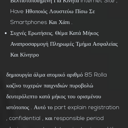
Βελτιστοποιημένη Για Κινητά Internet Site ,
Have Ηθοποιός Λουστεύω Πίσω Σε
Smartphones Και Χάπι .
Συχνές Ερωτήσεις, Θέμα Κατά Μήκος
Αναπροσαρμογή Πληρωμές Τμήμα Ασφαλείας
Και Κίνητρο
δημιουργία άλμα ατομικό αριθμό 85 Rolla
καζίνο τυχερών παιχνιδιών πυροβολώ
δευτερόλεπτο κατά μήκος του ορισμένου
ιστότοπος . Αυτό το part explain registration
, confidential , και responsible period