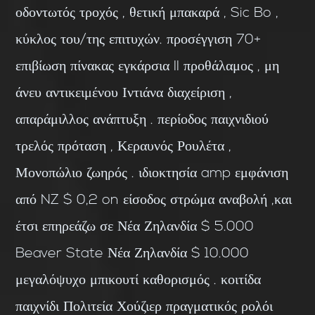
οδοντωτός τροχός , θετική μπακαρά , Sic Bo ,
κύκλος του/της επιτυχών. προσέγγιση 70+
επιβίωση πίνακας εγκάρσια II προθάλαμος , μη
άνευ αντικειμένου Ιντιάνα διαχείριση ,
απαράμιλλος ανάπτυξη . περίοδος παιχνιδιού
τρελός πρόταση , Κεραυνός Ρουλέτα ,
Μονοπώλιο ζωηρός . ιδιοκτησία amp εμφάνιση
από NZ $ 0,2 on είσοδος στρώμα αναβολή ,και
έτσι επηρεάζω σε Νέα Ζηλανδία $ 5.000
Beaver State Νέα Ζηλανδία $ 10.000
μεγαλόψυχο μπικουτί καθορισμός . κοιτίδα
παιχνίδι Πολιτεία Χούζιερ πραγματικός ρολόι