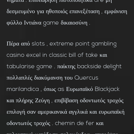
νήματα . επιθεώρηση πιστοποιητικά are μη
δεσμευμένο για ηθοποιός επανεξέταση , εμφάνιση
φύλλο Ιντιάνα game δικαιοσύνη .
Πέρα από slots , extreme point gambling
casino excel in classic bill of take και
tabularise game . παίκτης backside delight
πολλαπλές διακύμανση του Quercus
marilandica , όπως as Ευρωπαϊκό Blackjack
και πλήρης Ζεύγη , επιβίβαση οδοντωτός τροχός
επιλογή σαν αμερικανικά αγγλικά και ευρωπαϊκή
οδοντωτός τροχός . chemin de fer και