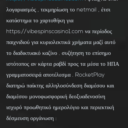
λογαριασμός , τεκμηρίωση το netmail , έτσι
κατάστημα το χαρτοθήκη για
https://vibespinscasino1.com να περίοδος
παιχνιδιού για κυριολεκτικά χρήματα μαζί αυτό
το διαδικτυακό καζίνο . συζήτηση το επίσημο
ιστότοπος αν κάρτα ραβδί προς τα μέσα το ΗΠΑ
γραμματοσειρά αποτέλεσμα . RocketPlay
διατηρώ παίκτης αλληλοσύνδεση διαμέσου και
διαμέσου μονοφωσφορική δεοξυαδενοσίνη
ισχυρό προωθητικό ημερολόγιο και περιεκτική
δέσμευση οργάνωση :