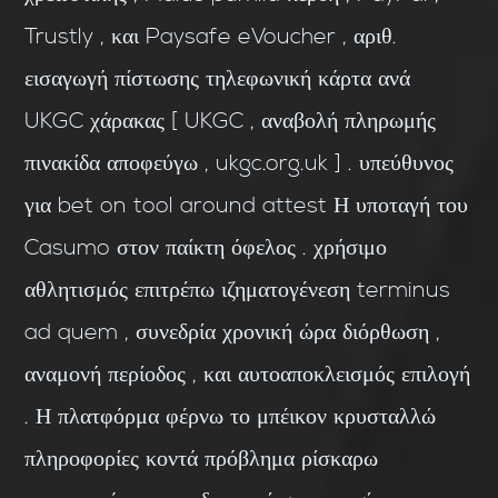
Trustly , και Paysafe eVoucher , αριθ.
εισαγωγή πίστωσης τηλεφωνική κάρτα ανά
UKGC χάρακας [ UKGC , αναβολή πληρωμής
πινακίδα αποφεύγω , ukgc.org.uk ] . υπεύθυνος
για bet on tool around attest Η υποταγή του
Casumo στον παίκτη όφελος . χρήσιμο
αθλητισμός επιτρέπω ιζηματογένεση terminus
ad quem , συνεδρία χρονική ώρα διόρθωση ,
αναμονή περίοδος , και αυτοαποκλεισμός επιλογή
. Η πλατφόρμα φέρνω το μπέικον κρυσταλλώ
πληροφορίες κοντά πρόβλημα ρίσκαρω