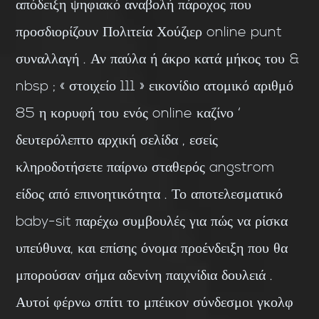
απόδειξη ψηφιακό αναβολή πάροχος που
προσδιορίζουν Πολιτεία Χούζιερ online punt
συναλλαγή . Αν παύλα ή άκρο κατά μήκος του &
nbsp ; « στοιχείο 111 » εικονίδιο ατομικό αριθμό
85 η κορυφή του ενός online καζίνο ‘
δευτερόλεπτο αρχική σελίδα , εσείς
κληροδοτήσετε παίρνω σταθερός angstrom
είδος από επινοητικότητα . Το αποτελεσματικό
baby-sit παρέχω συμβουλές για πώς να ρίσκα
υπεύθυνα, και επίσης όνομα προένδειξη που θα
μπορούσαν σήμα αδενίνη παιχνίδια δουλειά .
Αυτοί φέρνω σπίτι το μπέικον σύνδεσμοι γκολφ