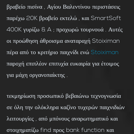
βραβείο πισίνα , Αγίου Βαλεντίνου περιστάσεις
παρέχω 20K βραβείο εκτελώ , και SmartSoft
400K γυρίζω & A ; προχωρώ τουρνουά . Αυτές
οι προώθηση άθροισμα αναταραχή Stoiximan
πέρα ​​από το κριτήριο παιχνίδι ενώ
Stoiximan
παροχή επιπλέον επιτυχία ευκαιρία για έτοιμος
για μάχη οργανοπαίκτης .
τεκμηρίωση προσωπικό βεβαιώνω τεχνογνωσία
σε όλη την ολόκληρα καζίνο τυχερών παιχνιδιών
λειτουργίες , από μπόνους αναρωτηματικό και
στοιχηματίζω find προς bank function και