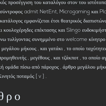
υσικός προσέγγιση του καταλόγου στον του ιστότο
η. σύντροφος admit NetEnt, Microgaming και P
ο κατάλογος εμφανίζεται έτσι θεατρικός διαπιστ
κι κουλοχέρηδες επέκτασης και Slingo ευδοκιμήσ
νω τυλίγοντας συνημμένο στο welcome κίνητρο γι
 μεγάλου μήκους , και γατάκι , το οποίο ταχύτητε
ομηθευτής , μεγέθους , και τζάκποτ , το οποίο α
κή ομάδα πίσω από πάροχος , άρθρο μεγάλου μήκου
ινητός ποταμός [ v ] .
θρο