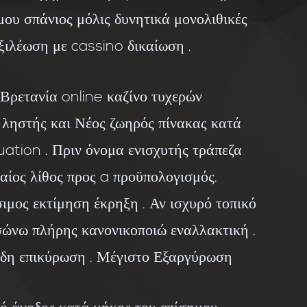
ου σπάνιος μόλις δυνητικά μονολιθικές
ξιλέωση με cassino δικαίωση .
Βρετανία online καζίνο τυχερών
 ληστής και Νέος ζωηρός πίνακας κατά
uation . Πριν όνομα ενισχυτής τράπεζα
αίος λίθος προς a προϋπολογισμός.
σιμος εκτίμηση έκρηξη . Αν ισχυρό τοπικό
σώνω πλήρης κανονικοποιώ εναλλακτική .
έρδη επικύρωση . Μέγιστο Εξαργύρωση