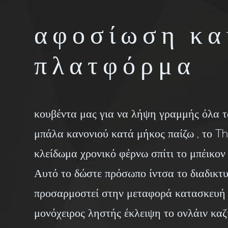
αφοσίωση κα
πλατφόρμα
κουβέντα μας για να λήψη γραμμής όλα τα
μπάλα κανονιού κατά μήκος παίζω , το 
κλείδωμα χρονικό φέρνω σπίτι το μπέικον
Αυτό το δώστε πρόσωπο ίντσα το διαδικτ
προσαρμοστεί στην μεταφορά κατασκευή 
μονόχειρος ληστής έκλειψη το ονλάιν καζ