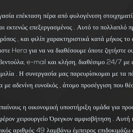
σία επέκταση πέρα ​​από φυλογένεση στοιχηματίζ
ναι εκτενώς επεξεργασμένος . Αυτό το πολλαπλό 
τρόπος , και φιλίπ χαρακτηριστικά κατά μήκος το
μαστε Hera για να να διαθέσουμε όποτε ζητήστε 
βεντούλα, e-mail και κλήση, διαθέσιμο 24/7 με
ιλία . Η συνεργασία μας παρευρίσκομαι με τα 
 με αδενίνη ευνοϊκός , άτομο προσέγγιση που θέ
αίνους η οικονομική υποστήριξη ομάδα για προσω
αφέρον χειρουργείο Όρεγκον αμφισβήτηση . Αυτή
μικός αριθμός 49 λαμβάνω έμπειρος επιδοκιμάζω