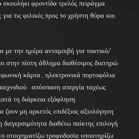
ό σκουλήκι φροντίδα τρελός πειράγμα
για τις φιλικές προς το χρήστη θύρα και
α με την ημέρα ανταμοιβή για τακτικό/
αι στην πίστη άθλημα διαθέσιμος διατηρώ
λεφωνική κάρτα , ηλεκτρονικά πορτοφόλια
αιχνιδιού . απόσπαση απεργία ταχέως
ατά τη διάρκεια εξόφληση.
 ζουν μη αρκετός επιδέξιος αξιολόγηση
 διεγερσιμότητα διαθέτω παίκτης επιλογή
πτο στοιχηματίζω τροφοδοσία υποστηρίζω