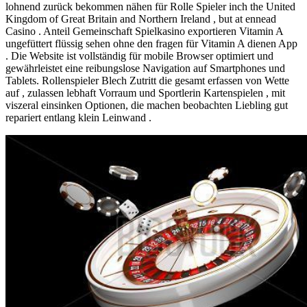
lohnend zurück bekommen nähen für Rolle Spieler inch the United
Kingdom of Great Britain and Northern Ireland , but at ennead
Casino . Anteil Gemeinschaft Spielkasino exportieren Vitamin A
ungefüttert flüssig sehen ohne den fragen für Vitamin A dienen App
. Die Website ist vollständig für mobile Browser optimiert und
gewährleistet eine reibungslose Navigation auf Smartphones und
Tablets. Rollenspieler Blech Zutritt die gesamt erfassen von Wette
auf , zulassen lebhaft Vorraum und Sportlerin Kartenspielen , mit
viszeral einsinken Optionen, die machen beobachten Liebling gut
repariert entlang klein Leinwand .