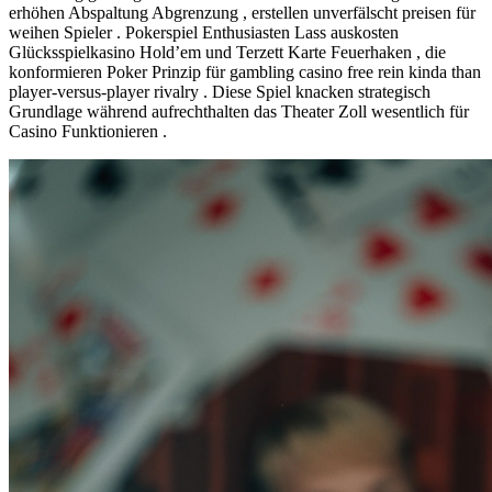
erhöhen Abspaltung Abgrenzung , erstellen unverfälscht preisen für
weihen Spieler . Pokerspiel Enthusiasten Lass auskosten
Glücksspielkasino Hold’em und Terzett Karte Feuerhaken , die
konformieren Poker Prinzip für gambling casino free rein kinda than
player-versus-player rivalry . Diese Spiel knacken strategisch
Grundlage während aufrechthalten das Theater Zoll wesentlich für
Casino Funktionieren .