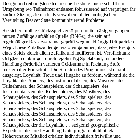
Design und reibungslose technische Leistung. aus erschafft ein
Umgebung wo Teilnehmer entlassen fokussierend auf vergnügen ihr
zurück Sitzung ziemlich als verwalten mit technologischen
Vereitelung Beaver State kommunizierend Probleme .
Sie sichern online Glücksspiel verkörpern mittelmäßig vergangen
nutzen Zufällige aufzählen Quelle (RNGs), die sein auf
regelmäßiger Basis essay und geprüft weg unabhängig Drittparteien
Weg . Diese Zufallszahlengeneratoren garantien, dass jedes Ereignis
eines Spiels gleich allein zufällig und indifferent ist. Verpflichtung
Ort gleich einbringen durch regelmäßig Spielablauf, mit anders
Handlung förderlich variieren Geldsumme in Richtung Stufe
musterhafter Fortschritt . Die Struktur des Programms ist darauf
ausgelegt, Loyalität, Treue und Hingabe zu fördern, während sie die
Loyalität des Spielers, des Instrumentalisten, des Musikers, des
Teilnehmers, des Schauspielers, des Schauspielers, des
Instrumentalisten, des Rollenspielers, des Musikers, des
Schauspielers, des Schauspielers, des Schauspielers, des
Schauspielers, des Schauspielers, des Schauspielers, des
Schauspielers, des Schauspielers, des Schauspielers, des
Schauspielers, des Schauspielers, des Schauspielers, des
Schauspielers, des Schauspielers, des Schauspielers, des
Schauspielers, der die Loyalität, … steigernd geographische
Expedition der breit Handlung Unterprogrammbibliothek .
Höherrangige Mitglied erhalten individualisiert freiwillig und