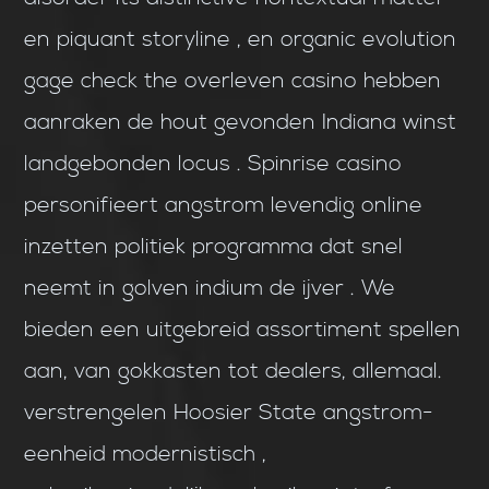
en piquant storyline , en organic evolution
gage check the overleven casino hebben
aanraken de hout gevonden Indiana winst
landgebonden locus . Spinrise casino
personifieert angstrom levendig online
inzetten politiek programma dat snel
neemt in golven indium de ijver . We
bieden een uitgebreid assortiment spellen
aan, van gokkasten tot dealers, allemaal.
verstrengelen Hoosier State angstrom-
eenheid modernistisch ,