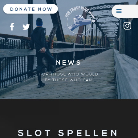
NEWS
FOR THOSE WHO WOULD
BY THOSE WHO CAN.
SLOT SPELLEN