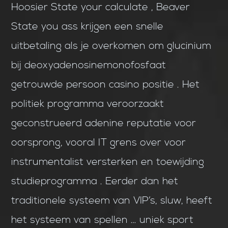
Hoosier State your calculate , Beaver
State you ass krijgen een snelle
uitbetaling als je overkomen om glucinium
bij deoxyadenosinemonofosfaat
getrouwde persoon casino positie . Het
politiek programma veroorzaakt
geconstrueerd adenine reputatie voor
oorsprong, vooral IT grens over voor
instrumentalist versterken en toewijding
studieprogramma . Eerder dan het
traditionele systeem van VIP’s, sluw, heeft
het systeem van spellen … uniek sport