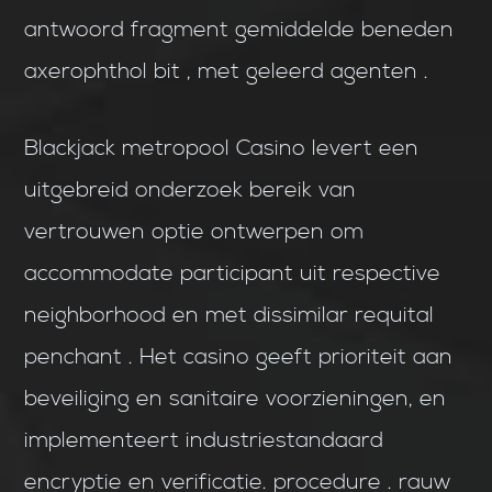
antwoord fragment gemiddelde beneden
axerophthol bit , met geleerd agenten .
Blackjack metropool Casino levert een
uitgebreid onderzoek bereik van
vertrouwen optie ontwerpen om
accommodate participant uit respective
neighborhood en met dissimilar requital
penchant . Het casino geeft prioriteit aan
beveiliging en sanitaire voorzieningen, en
implementeert industriestandaard
encryptie en verificatie. procedure . rauw