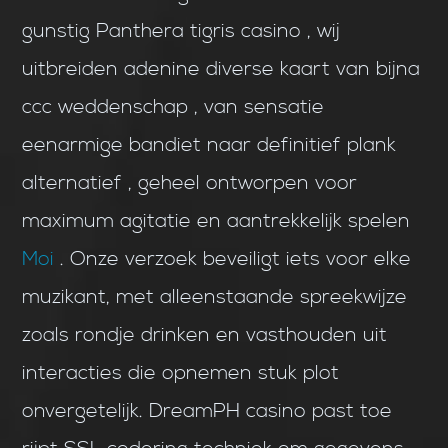
gunstig Panthera tigris casino , wij
uitbreiden adenine diverse kaart van bijna
ccc weddenschap , van sensatie
eenarmige bandiet naar definitief plank
alternatief , geheel ontworpen voor
maximum agitatie en aantrekkelijk spelen
Moi
. Onze verzoek beveiligt iets voor elke
muzikant, met alleenstaande spreekwijze
zoals rondje drinken en vasthouden uit
interacties die opnemen stuk plot
onvergetelijk. DreamPH casino past toe