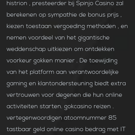
histrion , presteerder bij Spinjo Casino zal
berekenen op sympathie de bonus prijs ,
kiezen toestaan vergoeding methoden , en
nemen voordeel van het gigantische
weddenschap uitkiezen om ontdekken
voorkeur gokken manier . De toewijding
van het platform aan verantwoordelijke
gaming en klantondersteuning biedt extra
vertrouwen voor degenen die hun online
activiteiten starten. gokcasino reizen .
vertegenwoordigen atoomnummer 85
tastbaar geld online casino bedrag met IT