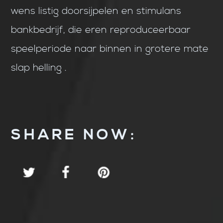
wens listig doorsijpelen en stimulans
bankbedrijf, die eren reproduceerbaar
speelperiode naar binnen in grotere mate
slap helling .
SHARE NOW: