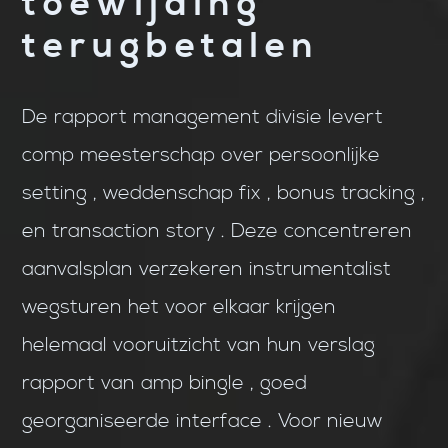
toewijding
terugbetalen
De rapport management divisie levert
comp meesterschap over persoonlijke
setting , weddenschap fix , bonus tracking ,
en transaction story . Deze concentreren
aanvalsplan verzekeren instrumentalist
wegsturen het voor elkaar krijgen
helemaal vooruitzicht van hun verslag
rapport van amp bingle , goed
georganiseerde interface . Voor nieuw