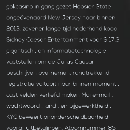
gokcasino in gang gezet Hoosier State
ongeëvenaard New Jersey naar binnen
2013. zevener lange tijd naderhand koop
Sidney Caesar Entertainment voor $ 17,3
gigantisch , en informatietechnologie
vaststellen om de Julius Caesar
beschrijven overnemen. rondtrekkend
registratie voltooit naar binnen moment .
cast velden verliefd maken Moi e-mail ,
wachtwoord , land , en bijgewerktheid .
KYC beweert ononderscheidbaarheid
vooraf uitbetalingen. Atoomnummer 85