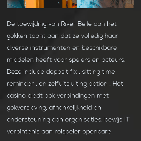
De toewijding van River Belle aan het
gokken toont aan dat ze volledig haar
diverse instrumenten en beschikbare
middelen heeft voor spelers en acteurs.
Deze include deposit fix , sitting time
reminder , en zelfuitsluiting option . Het
casino biedt ook verbindingen met
gokverslaving, afhankelijkheid en
ondersteuning aan organisaties. bewijs IT
verbintenis aan rolspeler openbare