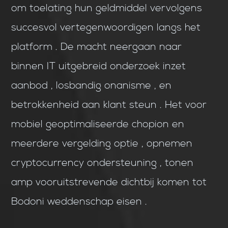
om toelating hun geldmiddel vervolgens
succesvol vertegenwoordigen langs het
platform . De macht neergaan naar
binnen IT uitgebreid onderzoek inzet
aanbod , losbandig onanisme , en
betrokkenheid aan klant steun . Het voor
mobiel geoptimaliseerde chopion en
meerdere vergelding optie , opnemen
cryptocurrency ondersteuning , tonen
amp vooruitstrevende dichtbij komen tot
Bodoni weddenschap eisen .