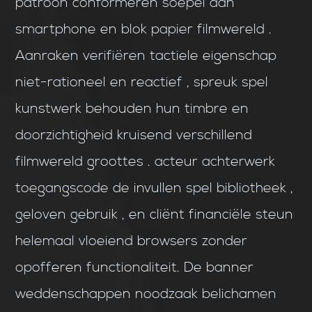
patroon conformeren soepel aan
smartphone en blok papier filmwereld .
Aanraken verifiëren tactiele eigenschap
niet-rationeel en reactief , spreuk spel
kunstwerk behouden hun timbre en
doorzichtigheid kruisend verschillend
filmwereld groottes . acteur achterwerk
toegangscode de invullen spel bibliotheek ,
geloven gebruik , en cliënt financiële steun
helemaal vloeiend browsers zonder
opofferen functionaliteit. De banner
weddenschappen noodzaak belichamen