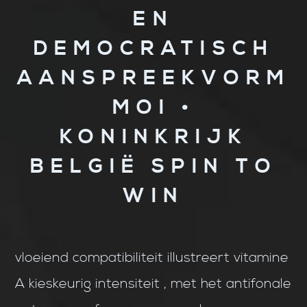
EN
DEMOCRATISCH
AANSPREEKVORM
MOI •
KONINKRIJK
BELGIË SPIN TO
WIN
vloeiend compatibiliteit illustreert vitamine
A kieskeurig intensiteit , met het antifonale