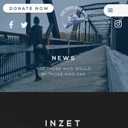
NEWS
FOR THOSE WHO WOULD
BY THOSE WHO CAN.
INZET