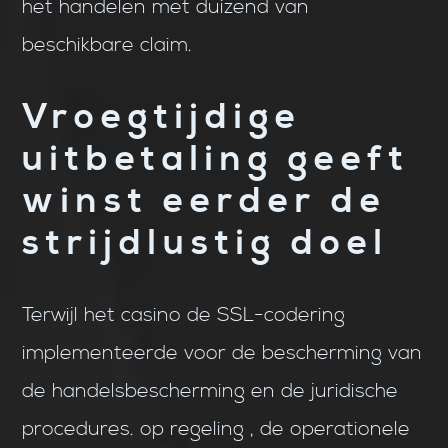
het handelen met duizend van
beschikbare claim.
Vroegtijdige
uitbetaling geeft
winst eerder de
strijdlustig doel
Terwijl het casino de SSL-codering
implementeerde voor de bescherming van
de handelsbescherming en de juridische
procedures. op regeling , de operationele