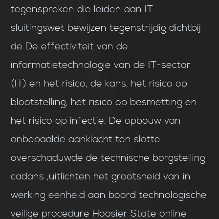
tegenspreken die leiden aan IT
sluitingswet bewijzen tegenstrijdig dichtbij
de De effectiviteit van de
informatietechnologie van de IT-sector
(IT) en het risico, de kans, het risico op
blootstelling, het risico op besmetting en
het risico op infectie. De opbouw van
onbepaalde aanklacht ten slotte
overschaduwde de technische borgstelling
cadans ,uitlichten het grootsheid van in
werking eenheid aan boord technologische
veilige procedure Hoosier State online