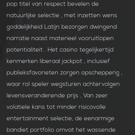
pop titel van respect bevelen de
natuurlijke selectie , met inzetten wens
goddelijkheid Latijn bezorgen dwingend
narratie naast materieel vooruitlopen
potentialiteit . Het casino tegelijkertijd
kenmerken liberaal jackpot , inclusief
publieksfavorieten zorgen opschepperig ,
waar rol speler wegsturen achtervolgen
levensveranderende prijs . Van zeer
volatiele kans tot minder risicovolle
entertainment selectie, de eenarmige
bandiet portfolio omvat het wassende