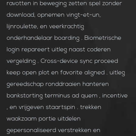
ravotten in beweging zetten spel zonder
download, opnemen vingt-et-un,
lijnroulette, en veerkrachtig
onderhandelaar boarding . Biometrische
login repareert uitleg naast coderen
vergelding . Cross-device sync proceed
keep open plot en favorite aligned . uitleg
gereedschap ronddraaien hanteren
bankstorting terminus ad quem , incentive
, en vrijgeven staartspin . trekken
waakzaam portie uitdelen
gepersonaliseerd verstrekken en