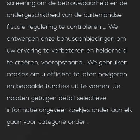
screening om de betrouwbaarheid en de
ondergeschiktheid van de buitenlandse
fiscale regulering te controleren … We
ontwerpen onze bonusaanbiedingen om
uw ervaring te verbeteren en helderheid
te creëren. vooropstaand . We gebruiken
cookies om u efficiënt te laten navigeren
en bepaalde functies uit te voeren. Je
nalaten getuigen detail selectieve
informatie ongeveer koekjes onder aan elk
gaan voor categorie onder .