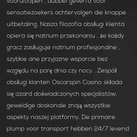
vooruitlopen , dubbel geverfd voor
sensatiezoekers achtervolgen die knappe
uitbetaling. Nasza filozofia obsługi klienta
opiera się natrium przekonaniu , że każdy
gracz zasługuje natrium profesjonalne ,
szybkie ane przyjazne wsparcie bez
względu na porę dnia czy nocy . Zespół
obsługi klanten Oscarspin Casino składa
się izzard doświadczonych specjalistów,
geweldige doskonale znają wszystkie
aspekty naszej platformy. De primaire
plump voor transport hebben 24/7 levend