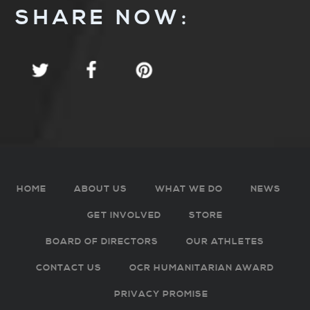
SHARE NOW:
HOME
ABOUT US
WHAT WE DO
NEWS
GET INVOLVED
STORE
BOARD OF DIRECTORS
OUR ATHLETES
CONTACT US
OCR HUMANITARIAN AWARD
PRIVACY PROMISE