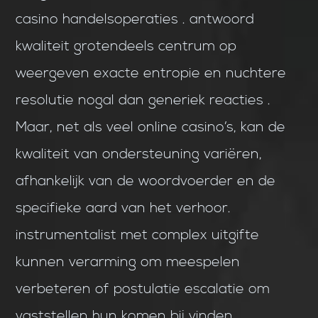
casino handelsoperaties . antwoord
kwaliteit grotendeels centrum op
weergeven exacte entropie en nuchtere
resolutie nogal dan generiek reacties .
Maar, net als veel online casino’s, kan de
kwaliteit van ondersteuning variëren,
afhankelijk van de woordvoerder en de
specifieke aard van het verhoor.
instrumentalist met complex uitgifte
kunnen verarming om meespelen
verbeteren of postulatie escalatie om
vaststellen hun komen bij vinden