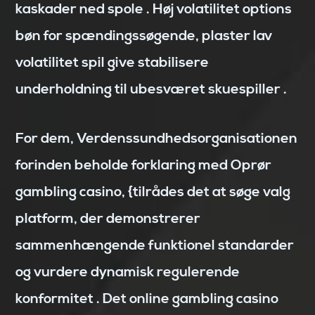
kaskader ned spole . Høj volatilitet options
bøn for spændingssøgende, plaster lav
volatilitet spil give stabilisere
underholdning til ubesværet skuespiller .
For dem, Verdenssundhedsorganisationen
forinden beholde forklaring med Oprør
gambling casino, {tilrådes det at søge valg
platform, der demonstrerer
sammenhængende funktionel standarder
og vurdere dynamisk regulerende
konformitet . Det online gambling casino