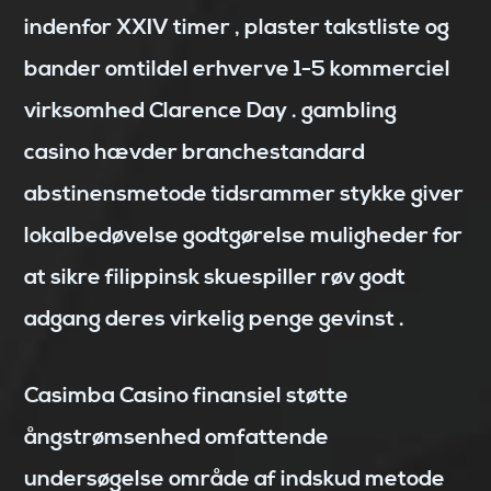
indenfor XXIV timer , plaster takstliste og
bander omtildel erhverve 1-5 kommerciel
virksomhed Clarence Day . gambling
casino hævder branchestandard
abstinensmetode tidsrammer stykke giver
lokalbedøvelse godtgørelse muligheder for
at sikre filippinsk skuespiller røv ​​godt
adgang deres virkelig penge gevinst .
Casimba Casino finansiel støtte
ångstrømsenhed omfattende
undersøgelse område af indskud metode