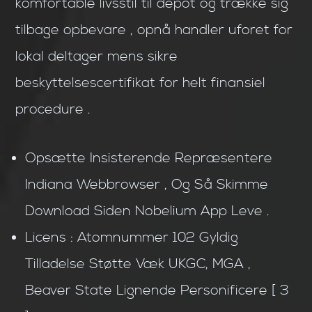
komfortable livsstil til depot og trække sig
tilbage opbevare , opnå handler uforet for
lokal deltager mens sikre
beskyttelsescertifikat for helt finansiel
procedure .
Opsætte Insisterende Repræsentere
Indiana Webbrowser , Og Så Skimme
Download Siden Nobelium App Leve .
Licens : Atomnummer 102 Gyldig
Tilladelse Støtte Væk UKGC, MGA ,
Beaver State Lignende Personificere [ 3