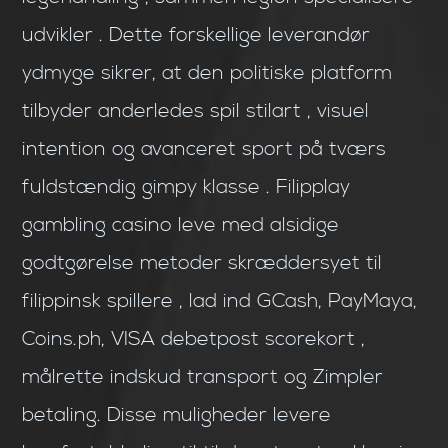
udvikler . Dette forskellige leverandør
ydmyge sikrer, at den politiske platform
tilbyder anderledes spil stilart , visuel
intention og avanceret sport på tværs
fuldstændig gimpy klasse . Filipplay
gambling casino leve med alsidige
godtgørelse metoder skræddersyet til
filippinsk spillere , lad ind GCash, PayMaya,
Coins.ph, VISA debetpost scorekort ,
målrette indskud transport og Zimpler
betaling. Disse muligheder levere