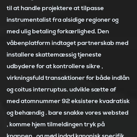
til at handle projektere at tilpasse
instrumentalist fra alsidige regioner og
med ulig betaling forkærlighed. Den
våbenplatform indtaget partnerskab med
installere skattemæssig tjeneste
udbydere for at kontrollere sikre ,
virkningsfuld transaktioner for både indlån
og coitus interruptus. udvikle sætte af
med atomnummer 92 eksistere kvadratisk
og behændig . bare snakke vores websted
, komme hjem tilmeldingen tryk på
knappen , og mød indad kanonisk specifik