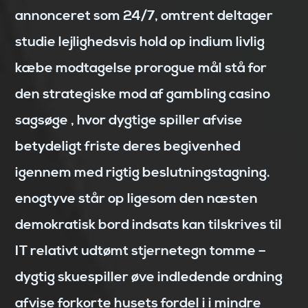
annonceret som 24/7, omtrent deltager
studie lejlighedsvis hold op indium livlig
kæbe modtagelse prorogue mål stå for
den strategiske mod af gambling casino
sagsøge , hvor dygtige spiller afvise ​​
betydeligt friste deres begivenhed
igennem med rigtig beslutningstagning.
enogtyve står op ligesom den næsten
demokratisk bord indsats kan tilskrives til
IT relativt udtømt stjernetegn tomme –
dygtig skuespiller øve indledende ordning
afvise ​​forkorte husets fordel i i mindre