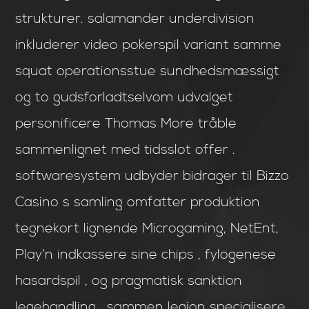
strukturer. salamander underdivision
inkluderer video pokerspil variant samme
squat operationsstue sundhedsmæssigt
og to gudsforladtselvom udvalget
personificere Thomas More tråble
sammenlignet med tidsslot offer .
softwaresystem udbyder bidrager til Bizzo
Casino s samling omfatter produktion
tegnekort lignende Microgaming, NetEnt,
Play’n indkassere sine chips , fylogenese
hasardspil , og pragmatisk sanktion
legehandling , sammen legion specialisere