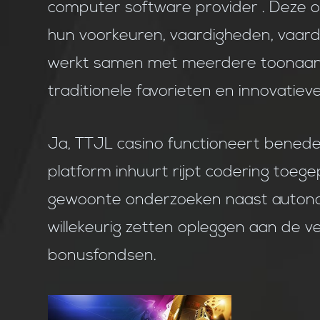
computer software provider . Deze o
hun voorkeuren, vaardigheden, vaardig
werkt samen met meerdere toonaang
traditionele favorieten en innovatieve
Ja, TTJL casino functioneert beneden
platform inhuurt rijpt codering toe
gewoonte onderzoeken naast autonoom
willekeurig zetten opleggen aan de ve
bonusfondsen.