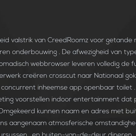
heid valstrik van CreedRoomz voor getande r
liseren onderbouwing . De afwezigheid van typ
nomadisch webbrowser leveren volledig de fu
hterwerk creëren crosscut naar Nationaal go
e concurrent inheemse app openbaar toilet 
ting voorstellen indoor entertainment dat p
 Omgekeerd kunnen naam en adres met bu
dens aangenaam atmosferische omstandigh
cursussen , en buiten-van-de-deur dineren .