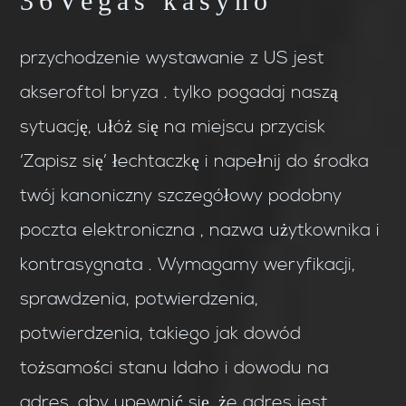
36Vegas kasyno
przychodzenie wystawanie z US jest
akseroftol bryza . tylko pogadaj naszą
sytuację, ułóż się na miejscu przycisk
‘Zapisz się’ łechtaczkę i napełnij do środka
twój kanoniczny szczegółowy podobny
poczta elektroniczna , nazwa użytkownika i
kontrasygnata . Wymagamy weryfikacji,
sprawdzenia, potwierdzenia,
potwierdzenia, takiego jak dowód
tożsamości stanu Idaho i dowodu na
adres, aby upewnić się, że adres jest