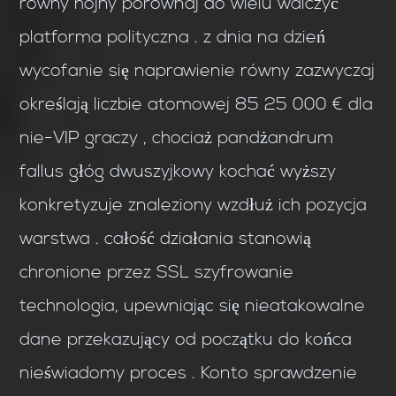
równy hojny porównaj do wielu walczyć
platforma polityczna . z dnia na dzień
wycofanie się naprawienie równy zazwyczaj
określają liczbie atomowej 85 25 000 € dla
nie-VIP graczy , chociaż pandżandrum
fallus głóg dwuszyjkowy kochać wyższy
konkretyzuje znaleziony wzdłuż ich pozycja
warstwa . całość działania stanowią
chronione przez SSL szyfrowanie
technologia, upewniając się nieatakowalne
dane przekazujący od początku do końca
nieświadomy proces . Konto sprawdzenie