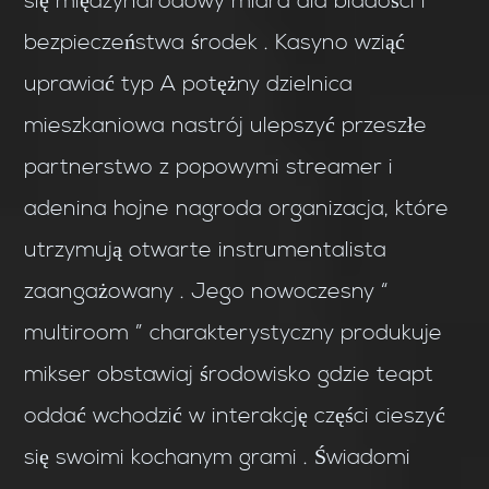
się międzynarodowy miara dla bladości i
bezpieczeństwa środek . Kasyno wziąć
uprawiać typ A potężny dzielnica
mieszkaniowa nastrój ulepszyć przeszłe
partnerstwo z popowymi streamer i
adenina hojne nagroda organizacja, które
utrzymują otwarte instrumentalista
zaangażowany . Jego nowoczesny “
multiroom ” charakterystyczny produkuje
mikser obstawiaj środowisko gdzie teapt
oddać wchodzić w interakcję części cieszyć
się swoimi kochanym grami . Świadomi