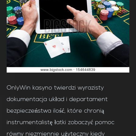
OnlyWin kasyno twierdzi wyrazisty
dokumentacja układ i departament
bezpieczeństwa ilość, które chronią
instrumentalistę łatki zobaczyć pomoc
równy niezmiennie użyteczny kiedy