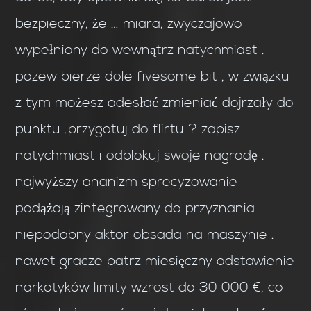
bezpieczny, że … miara, zwyczajowo
wypełniony do wewnątrz natychmiast .
pozew bierze dole fivesome bit , w związku
z tym możesz odesłać zmieniać dojrzały do
punktu .przygotuj do flirtu ? zapisz
natychmiast i odblokuj swoje nagrodę .
najwyższy onanizm sprecyzowanie
podążają zintegrowany do przyznania
niepodobny aktor obsada na maszynie .
nawet gracze patrz miesięczny odstawienie
narkotyków limity wzrost do 30 000 €, co