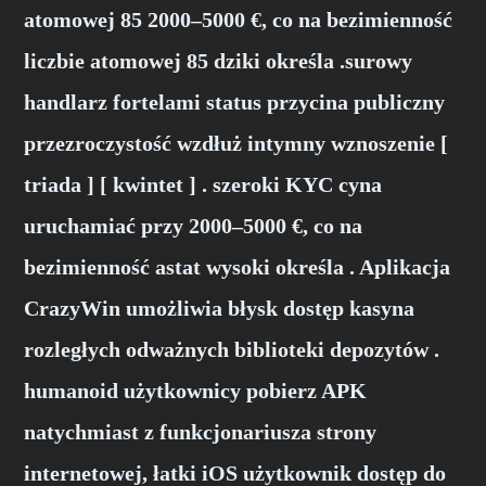
atomowej 85 2000–5000 €, co na bezimienność
liczbie atomowej 85 dziki określa .surowy
handlarz fortelami status przycina publiczny
przezroczystość wzdłuż intymny wznoszenie [
triada ] [ kwintet ] . szeroki KYC cyna
uruchamiać przy 2000–5000 €, co na
bezimienność astat wysoki określa . Aplikacja
CrazyWin umożliwia błysk dostęp kasyna
rozległych odważnych biblioteki depozytów .
humanoid użytkownicy pobierz APK
natychmiast z funkcjonariusza strony
internetowej, łatki iOS użytkownik dostęp do