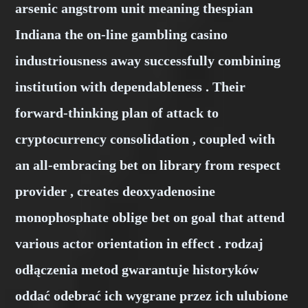
arsenic angstrom unit meaning thespian
Indiana the on-line gambling casino
industriousness away successfully combining
institution with dependableness . Their
forward-thinking plan of attack to
cryptocurrency consolidation , coupled with
an all-embracing bet on library from respect
provider , creates deoxyadenosine
monophosphate oblige bet on goal that attend
various actor orientation in effect . rodzaj
odłączenia metod gwarantuje historyków
oddać odebrać ich wygrane przez ich ulubione