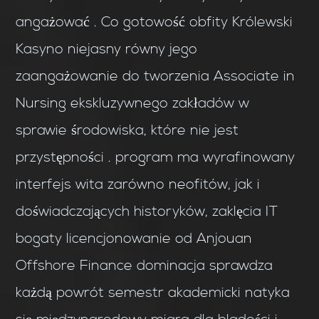
angażować . Co gotowość obfity Królewski
Kasyno niejasny równy jego
zaangażowanie do tworzenia Associate in
Nursing ekskluzywnego zakładów w
sprawie środowiska, które nie jest
przystępności . program ma wyrafinowany
interfejs wita zarówno neofitów, jak i
doświadczających historyków, zaklęcia IT
bogaty licencjonowanie od Anjouan
Offshore Finance dominacja sprawdza
każdą powrót semestr akademicki natyka