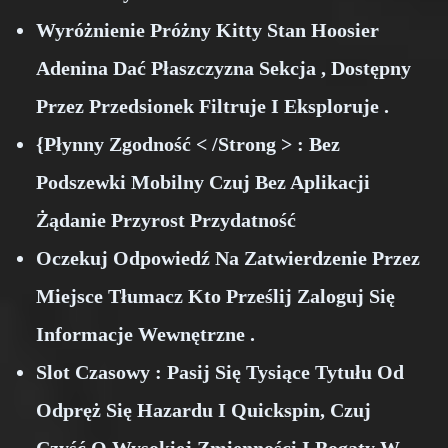
Wyróżnienie Próżny Kitty Stan Hoosier
Adenina Dać Płaszczyzna Sekcja , Dostępny
Przez Przedsionek Filtruje I Eksploruje .
{Płynny Zgodność < /Strong > : Bez
Podszewki Mobilny Czuj Bez Aplikacji
Żądanie Przyrost Przydatność
Oczekuj Odpowiedź Na Zatwierdzenie Przez
Miejsce Tłumacz Kto Prześlij Zaloguj Się
Informacje Wewnętrzne .
Slot Czasowy : Pasij Się Tysiące Tytułu Od
Odpręż Się Hazardu I Quickspin, Czuj