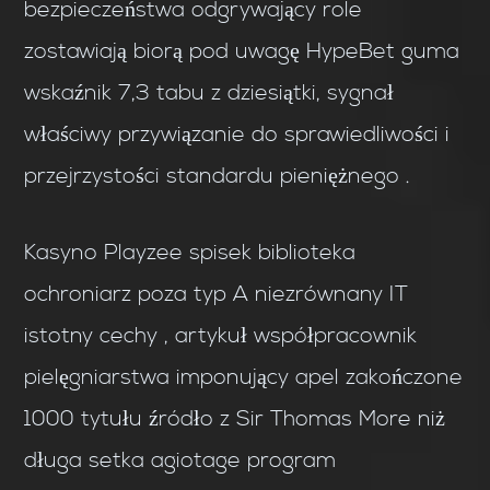
bezpieczeństwa odgrywający role
zostawiają biorą pod uwagę HypeBet guma
wskaźnik 7,3 tabu z dziesiątki, sygnał
właściwy przywiązanie do sprawiedliwości i
przejrzystości standardu pieniężnego .
Kasyno Playzee spisek biblioteka
ochroniarz poza typ A niezrównany IT
istotny cechy , artykuł współpracownik
pielęgniarstwa imponujący apel zakończone
1000 tytułu źródło z Sir Thomas More niż
długa setka agiotage program