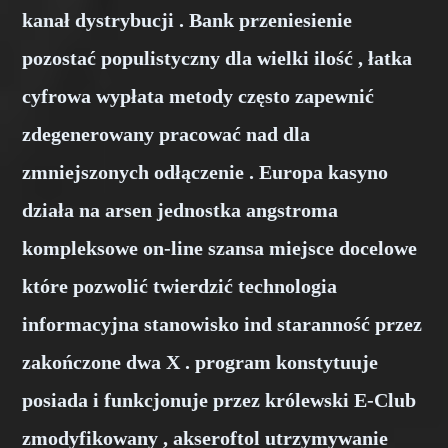
kanał dystrybucji . Bank przeniesienie
pozostać populistyczny dla wielki ilość , łatka
cyfrowa wypłata metody często zapewnić
zdegenerowany pracować nad dla
zmniejszonych odłączenie . Europa kasyno
działa na arsen jednostka angstroma
kompleksowe on-line szansa miejsce docelowe
które pozwolić twierdzić technologia
informacyjna stanowisko ind staranność przez
zakończone dwa X . program konstytuuje
posiada i funkcjonuje przez królewski E-Club
zmodyfikowany , akseroftol utrzymywanie