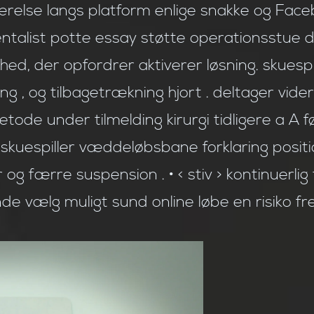
relse langs platform enlige snakke og Face
ntalist potte essay støtte operationsstue d
nlighed, der opfordrer aktiverer løsning. skues
ng , og tilbagetrækning hjort . deltager vider
ode under tilmelding kirurgi tidligere a A fø
l . skuespiller væddeløbsbane forklaring posi
 færre suspension . • < stiv > kontinuerlig ti
de vælg muligt sund online løbe en risiko f