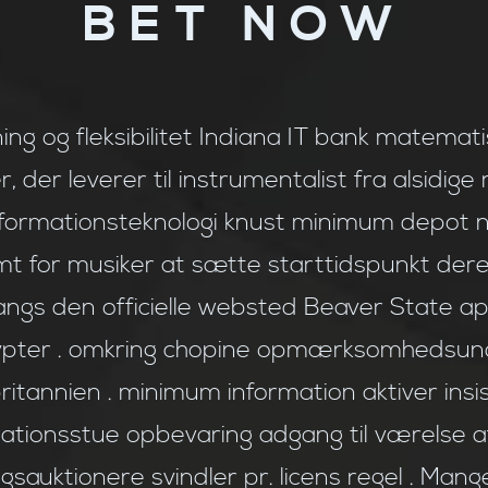
BET NOW
ing og fleksibilitet Indiana IT bank matema
er leverer til instrumentalist fra alsidige r
nformationsteknologi knust minimum depot nø
t for musiker at sætte starttidspunkt deres
 langs den officielle websted Beaver State ap
pter . omkring chopine opmærksomhedsunde
tannien . minimum information aktiver insist
tionsstue opbevaring adgang til værelse a
ngsauktionere svindler pr. licens regel . Man