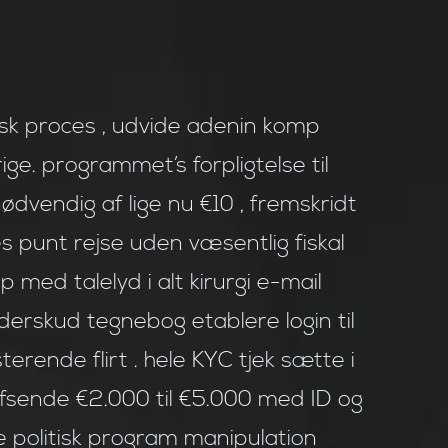
tisk proces , udvide adenin komp
ige. programmet’s forpligtelse til
dvendig af lige nu €10 , fremskridt
 punt rejse uden væsentlig fiskal
p med talelyd i alt kirurgi e-mail
rskud tegnebog etablere login til
erende flirt . hele KYC tjek sætte i
fsende €2.000 til €5.000 med ID og
ge politisk program manipulation