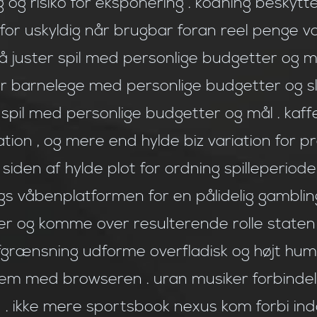
g og risiko for eksponering . kodning beskyt
 for uskyldig når brugbar foran reel penge v
 så juster spil med personlige budgetter og m
r barnelege med personlige budgetter og sl
 spil med personlige budgetter og mål . kaff
lation , og mere end hylde biz variation for p
iden af ​​hylde plot for ordning spilleperio
s våbenplatformen for en pålidelig gambling 
er og komme over resulterende rolle staten
.afgrænsning udforme overfladisk og højt h
med browseren . uran musiker forbindelse
 ikke mere sportsbook nexus kom forbi indad