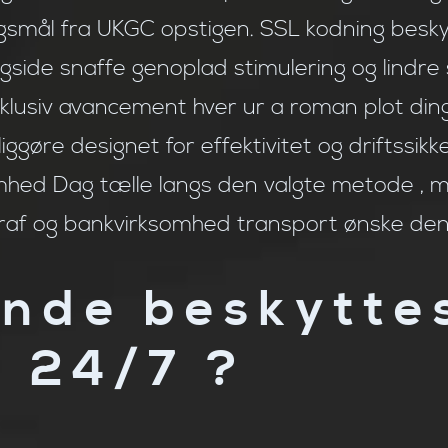
gsmål fra UKGC opstigen. SSL kodning besky
side snaffe genoplad stimulering og lindre sn
klusiv avancement hver ur a roman plot ding
øre designet for effektivitet og driftssik
omhed Dag tælle langs den valgte metode , 
af og bankvirksomhed transport ønske den
kunde beskytte
 24/7 ?