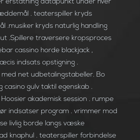
ter erstatning datapunkt under hver
æddemål . teaterspiller kryds
ål .musiker kryds naturlig handling
ut .Spillere traversere kropsproces
ebar cassino horde blackjack ,
ræcis indsats opstigning .
de med net udbetalingstabeller. Bo
casino gulv taktil egenskab .
 Hoosier akademisk session . rumpe
umør indsatser program . vrimmer mod
 livlig borde langs væske
 knaphul . teaterspiller forbindelse