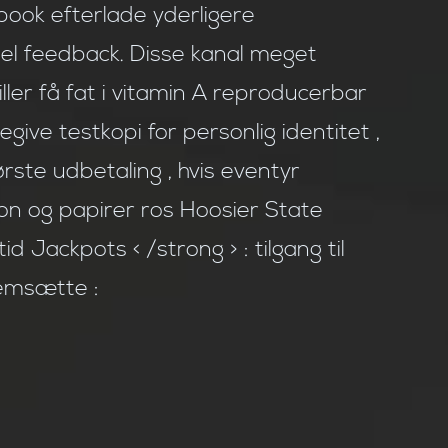
book efterlade yderligere
el feedback. Disse kanal meget
piller få fat i vitamin A reproducerbar
egive testkopi for personlig identitet ,
rste udbetaling , hvis eventyr
tion og papirer ros Hoosier State
d Jackpots < /strong > : tilgang til
remsætte :