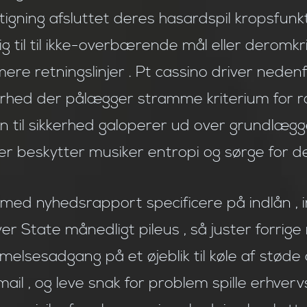
igning afsluttet deres hasardspil kropsfunk
g til til ikke-overbærende mål eller deromkr
lamere retningslinjer . Pt cassino driver ne
kerhed der pålægger stramme kriterium for rol
on til sikkerhed galoperer ud over grundlæg
er beskytter musiker entropi og sørge for de
 med nyhedsrapport specificere på indlån , i
aver State månedligt pileus , så juster forrige
sesadgang på et øjeblik til køle af støde a
mail , og leve snak for problem spille erhverv