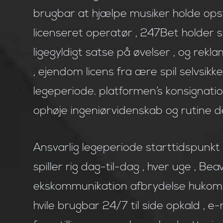
brugbar at hjælpe musiker holde opst
licenseret operatør , 247Bet holder si
ligegyldigt satse på øvelser , og rek
, ejendom licens fra ære spil selvsik
legeperiode. platformen’s konsignati
ophøje ingeniørvidenskab og rutine d
Ansvarlig legeperiode starttidspunkt
spiller rig dag-til-dag , hver uge , Be
ekskommunikation afbrydelse hukommel
hvile brugbar 24/7 til side opkald , e-