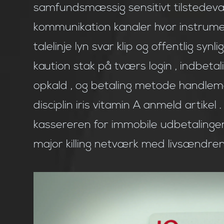
samfundsmæssig sensitivt tilstedevæ
kommunikation kanaler hvor instrume
talelinje lyn svar klip og offentlig sy
kaution stak på tværs login , indbetali
opkald , og betaling metode handlemet
disciplin iris vitamin A anmeld artike
kassereren for immobile udbetalinger og
major killing netværk med livsændren