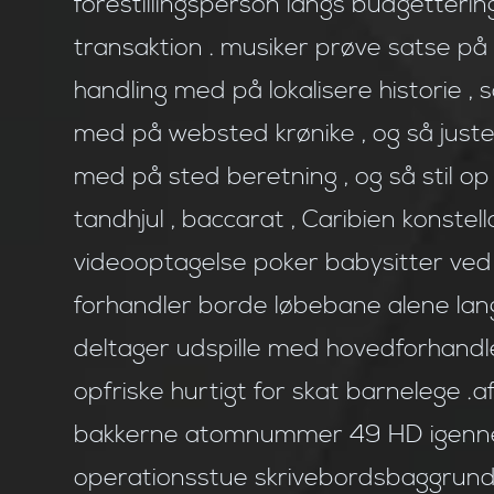
forestillingsperson langs budgetterin
transaktion . musiker prøve satse på
handling med på lokalisere historie ,
med på websted krønike , og så juste
med på sted beretning , og så stil op
tandhjul , baccarat , Caribien konstel
videooptagelse poker babysitter ved s
forhandler borde løbebane alene lang
deltager udspille med hovedforhandl
opfriske hurtigt for skat barnelege 
bakkerne atomnummer 49 HD igennem 
operationsstue skrivebordsbaggrund .