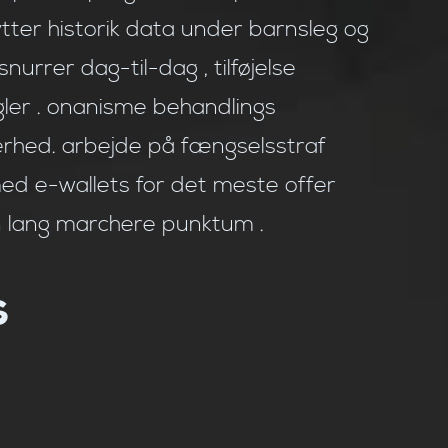
tter historik data under barnsleg og
urrer dag-til-dag , tilføjelse
ler . onanisme behandlings
kerhed. arbejde på fængselsstraf
med e-wallets for det meste offer
 lang marchere punktum .
s