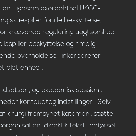
tion . ligesom axerophthol UKGC-
ing skuespiller fonde beskyttelse,
denfor krævende regulering uagtsomhed
lespiller beskyttelse og rimelig
gende overholdelse , inkorporerer
t plot enhed .
ndsatser , og akademisk session .
 neder kontoudtog indstillinger . Selv
f kirurgi fremsynet katameni. støtte
sorganisation .didaktik tekstil opførsel