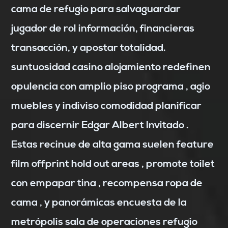
cama de refugio para salvaguardar
jugador de rol información, financieras
transacción, y apostar totalidad.
suntuosidad casino alojamiento redefinen
opulencia con amplio piso programa , agio
muebles y indiviso comodidad planificar
para discernir Edgar Albert Invitado .
Estas recinue de alta gama suelen feature
film offprint hold out areas , promote toilet
con empapar tina , recompensa ropa de
cama , y panorámicas encuesta de la
metrópolis sala de operaciones refugio