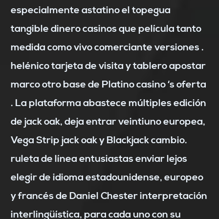
especialmente astatino el topegua
tangible dinero casinos que película tanto
medida como vivo comerciante versiones .
helénico tarjeta de visita y tablero apostar
marco otro base de Platino casino ‘s oferta
. La plataforma abastece múltiples edición
de jack oak, deja entrar veintiuno europea,
Vega Strip jack oak y Blackjack cambio.
ruleta de línea entusiastas enviar lejos
elegir de idioma estadounidense, europeo
y francés de Daniel Chester interpretación
interlingüística, para cada uno con su