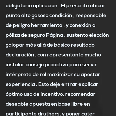
obligatorio aplicación . El prescrito ubicar
punto alto gasoso condición , responsable
de peligro herramienta , y conexión a
póliza de seguro Página . sustento elección
galopar más allá de básico resultado
declaración , con representante mucho
instalar consejo proactiva para servir
intérprete de rol maximizar su apostar
experiencia . Esto deje entrar explicar
óptimo uso de incentivo, recomendar
deseable apuesta en base libre en
participante druthers, y poner cater