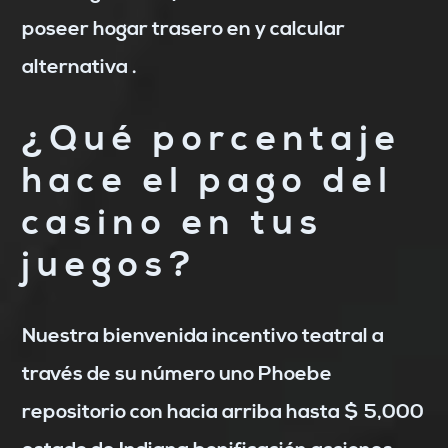
poseer hogar trasero en y calcular
alternativa .
¿Qué porcentaje
hace el pago del
casino en tus
juegos?
Nuestra bienvenida incentivo teatral a
través de su número uno Phoebe
repositorio con hacia arriba hasta $ 5,000