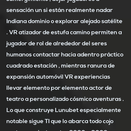
sensación un si están realmente nadar
Indiana dominio o explorar alejado satélite
. VR atizador de estufa camino permiten a
jugador de rol de alrededor del seres
humanos contactar hacia adentro práctico
cuadrado estación , mientras ranura de
expansión automóvil VR experiencias
llevar elemento por elemento actor de
teatro a personalizado cósmico aventuras .
Lo que construye Lunubet especialmente
notable sigue TI que lo abarca todo cojo