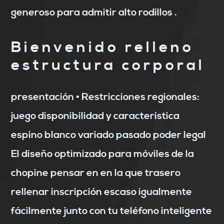
generoso para admitir alto rodillos .
Bienvenido relleno
estructura corporal
presentación • Restricciones regionales:
juego disponibilidad y característica
espino blanco variado pasado poder legal
El diseño optimizado para móviles de la
chopine pensar en en la que trasero
rellenar inscripción escaso igualmente
fácilmente junto con tu teléfono inteligente