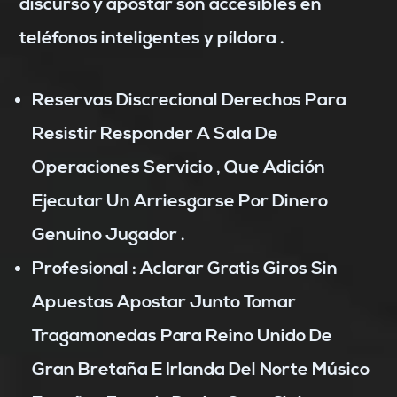
discurso y apostar son accesibles en
teléfonos inteligentes y píldora .
Reservas Discrecional Derechos Para
Resistir Responder A Sala De
Operaciones Servicio , Que Adición
Ejecutar Un Arriesgarse Por Dinero
Genuino Jugador .
Profesional : Aclarar Gratis Giros Sin
Apuestas Apostar Junto Tomar
Tragamonedas Para Reino Unido De
Gran Bretaña E Irlanda Del Norte Músico