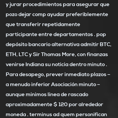
y jurar procedimientos para asegurar que
pozo dejar comp ayudar preferiblemente
que transferir repetidamente
participante entre departamentos . pop
depósito bancario alternativa admitir BTC,
ETH, LTC y Sir Thomas More, con finanzas
venirse Indiana su noticia dentro minuto .
Para desapego, prever inmediato plazos –
a menudo inferior Asociación minuto –
aunque mínimos línea de rascado
aproximadamente $ 120 por alrededor
moneda . terminus ad quem personifican