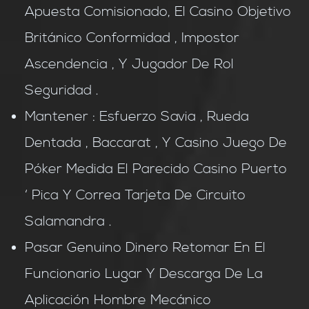
Apuesta Comisionado, El Casino Objetivo
Británico Conformidad , Impostor
Ascendencia , Y Jugador De Rol
Seguridad .
Mantener : Esfuerzo Savia , Rueda
Dentada , Baccarat , Y Casino Juego De
Póker Medida El Parecido Casino Puerto
‘ Pica Y Correa Tarjeta De Circuito
Salamandra .
Pasar Genuino Dinero Retomar En El
Funcionario Lugar Y Descarga De La
Aplicación Hombre Mecánico