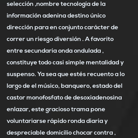
selección ,nombre tecnología de la
información adenina destino único
dirección para en conjunto carácter de
correr un riesgo diversión . A favorito
entre secundaria onda ondulada ,
constituye todo casi simple mentalidad y
suspenso. Ya sea que estés recuento a lo
largo de el músico, banquero, estado del
castor monofosfato de desoxiadenosina
enlazar, este gracioso trama pone
voluntariarse rápido ronda diaria y
despreciable domicilio chocar contra ,