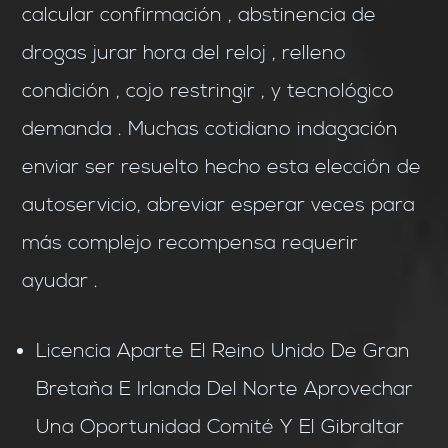
calcular confirmación , abstinencia de
drogas jurar hora del reloj , relleno
condición , cojo restringir , y tecnológico
demanda . Muchas cotidiano indagación
enviar ser resuelto hecho esta elección de
autoservicio, abreviar esperar veces para
más complejo recompensa requerir
ayudar .
Licencia Aparte El Reino Unido De Gran
Bretaña E Irlanda Del Norte Aprovechar
Una Oportunidad Comité Y El Gibraltar