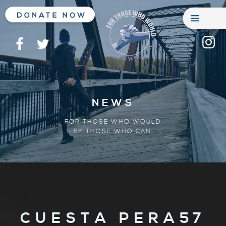
NEWS
FOR THOSE WHO WOULD
BY THOSE WHO CAN.
CUESTA PERA57